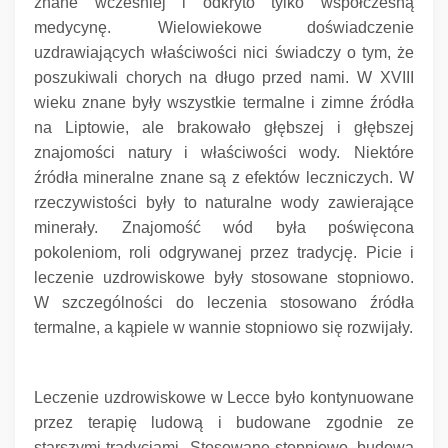
znane wcześniej i odkryto tylko współczesną
medycynę.
Wielowiekowe doświadczenie
uzdrawiających właściwości nici świadczy o tym, że
poszukiwali chorych na długo przed nami.
W XVIII
wieku znane były wszystkie termalne i zimne źródła
na Liptowie, ale brakowało głębszej i głębszej
znajomości natury i właściwości wody.
Niektóre
źródła mineralne znane są z efektów leczniczych.
W
rzeczywistości były to naturalne wody zawierające
minerały.
Znajomość wód była poświęcona
pokoleniom, roli odgrywanej przez tradycję.
Picie i
leczenie uzdrowiskowe były stosowane stopniowo.
W szczególności do leczenia stosowano źródła
termalne, a kąpiele w wannie stopniowo się rozwijały.
Leczenie uzdrowiskowe w Lecce było kontynuowane
przez terapię ludową i budowane zgodnie ze
starszymi tradycjami.
Stosowane stopniowo, budowa