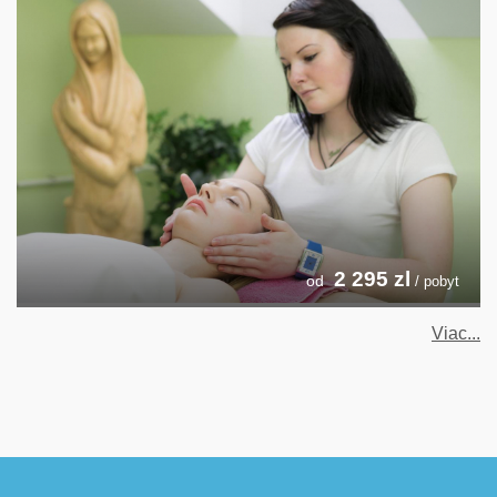
2 295
zl
od
/ pobyt
Viac...