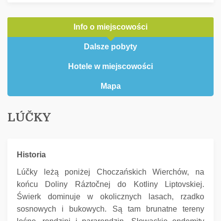
Info o miejscowości
Dalsze pobyty
Hotele w miejscowości
Mapa
LÚČKY
Historia
Lúčky leżą poniżej Choczańskich Wierchów, na
końcu Doliny Ráztočnej do Kotliny Liptovskiej.
Świerk dominuje w okolicznych lasach, rzadko
sosnowych i bukowych.
Są tam brunatne tereny