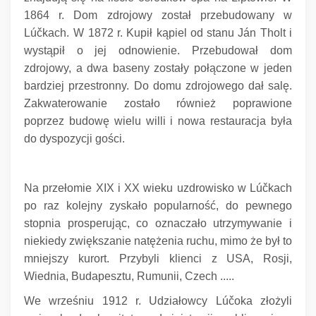
1864 r. Dom zdrojowy został przebudowany w
Lúčkach.
W 1872 r. Kupił kąpiel od stanu Ján Tholt i
wystąpił o jej odnowienie.
Przebudował dom
zdrojowy, a dwa baseny zostały połączone w jeden
bardziej przestronny.
Do domu zdrojowego dał salę.
Zakwaterowanie zostało również poprawione
poprzez budowę wielu willi i nowa restauracja była
do dyspozycji gości.
Na przełomie XIX i XX wieku uzdrowisko w Lúčkach
po raz kolejny zyskało popularność, do pewnego
stopnia prosperując, co oznaczało utrzymywanie i
niekiedy zwiększanie natężenia ruchu, mimo że był to
mniejszy kurort.
Przybyli klienci z USA, Rosji,
Wiednia, Budapesztu, Rumunii, Czech .....
We wrześniu 1912 r. Udziałowcy Lúčoka złożyli