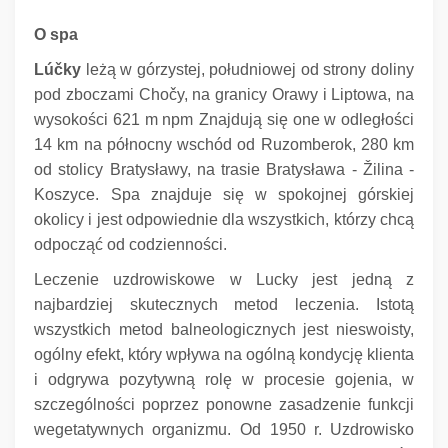
O spa
Lúčky
leżą w górzystej, południowej od strony doliny
pod zboczami Chočy, na granicy Orawy i Liptowa, na
wysokości 621 m npm
Znajdują się one w odległości
14 km na północny wschód od Ruzomberok, 280 km
od stolicy Bratysławy, na trasie Bratysława - Žilina -
Koszyce.
Spa znajduje się w spokojnej górskiej
okolicy i jest odpowiednie dla wszystkich, którzy chcą
odpocząć od codzienności.
Leczenie uzdrowiskowe w Lucky jest jedną z
najbardziej skutecznych metod leczenia.
Istotą
wszystkich metod balneologicznych jest nieswoisty,
ogólny efekt, który wpływa na ogólną kondycję klienta
i odgrywa pozytywną rolę w procesie gojenia, w
szczególności poprzez ponowne zasadzenie funkcji
wegetatywnych organizmu.
Od 1950 r. Uzdrowisko