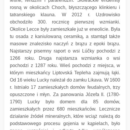
leśne, rendzini i pararendzin.
Słowackie endemity
rosną w okolicach Choch, błyszczącego klinkieru i
tatranskiego klauna.
W 2012 r. Uzdrowisko
obchodziło 300. rocznicę pierwszej wzmianki.
Okolice Lecce były zamieszkałe już w eneolicie.
Była
tu osada z kaniulowaną ceramiką, a stamtąd także
masowe znalezisko naczyń z brązu z epoki brązu.
Najstarszy pisemny raport o wsi Lúčky pochodzi z
1266 roku. Druga najstarsza wzmianka o wsi
pochodzi z 1287 roku. Wieś pochodzi z miejsca, w
którym mieszkańcy Liptovská Tepleha zajmują łąki.
Od 16 wieku Lucky należał do zamku Likava.
W 1600
r. Istniało 17 zamieszkałych domów feudalnych, trzy
opuszczone i młyn.
Za panowania Józefa II.
(1780-
1790) Lucky było domem dla 85 domów,
zamieszkałych przez 680 mieszkańców.
Lecznicze
działanie źródeł mineralnych, które wciąż należą do
podstawowego procesu gojenia w kąpielach, było