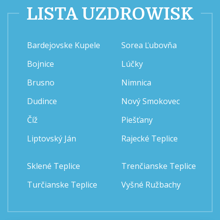
LISTA UZDROWISK
Bardejovske Kupele
Sorea Ľubovňa
Bojnice
Lúčky
Brusno
Nimnica
Dudince
Nový Smokovec
Číž
Piešťany
Liptovský Ján
Rajecké Teplice
Sklené Teplice
Trenčianske Teplice
Turčianske Teplice
Vyšné Ružbachy