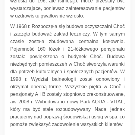
wzrosła do 196, ale istniejące moce przestały być
wystarczające, ponieważ zainteresowanie pacjentów
w uzdrowisku gwałtownie wzrosło.
W 1968 r. Rozpoczęła się budowa oczyszczalni Choč
i zaczęto budować zakład leczniczy.
W tym samym
czasie została zbudowana centralna kotłownia.
Pojemność 160 łóżek i 21-łóżkowego pensjonatu
została powiększona o budynek Choč.
Budowa
niezbędnych pomieszczeń w Choč stworzyła warunki
dla potrzeb kulturalnych i społecznych pacjentów.
W
1998 r. Wydział balneologii został odnowiony i
otrzymał obecną formę.
Wszystkie piętra w Choč i
pensjonaty A i B zostały stopniowo zrekonstruowane,
aw 2008 r. Wybudowano nowy Park AQUA - VITAL,
który ma być stale rozbudowywany.
Nadal jednak
pracujemy nad poprawą środowiska i usług w spa, co
pomoże zwiększyć zadowolenie wszystkich klientów.