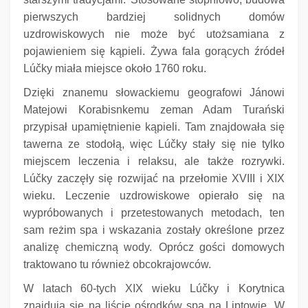
pierwszych bardziej solidnych domów
uzdrowiskowych nie może być utożsamiana z
pojawieniem się kąpieli.
Żywa fala gorących źródeł
Lúčky miała miejsce około 1760 roku.
Dzięki znanemu słowackiemu geografowi Jánowi
Matejowi Korabisnkemu zeman Adam Turański
przypisał upamiętnienie kąpieli.
Tam znajdowała się
tawerna ze stodołą, więc Lúčky stały się nie tylko
miejscem leczenia i relaksu, ale także rozrywki.
Lúčky zaczęły się rozwijać na przełomie XVIII i XIX
wieku.
Leczenie uzdrowiskowe opierało się na
wypróbowanych i przetestowanych metodach, ten
sam reżim spa i wskazania zostały określone przez
analizę chemiczną wody.
Oprócz gości domowych
traktowano tu również obcokrajowców.
W latach 60-tych XIX wieku Lúčky i Korytnica
znajdują się na liście ośrodków spa na Liptowie.
W