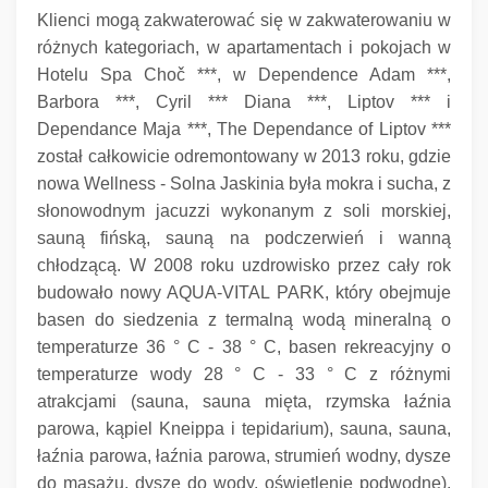
Klienci mogą zakwaterować się w zakwaterowaniu w
różnych kategoriach, w apartamentach i pokojach w
Hotelu Spa Choč ***, w Dependence Adam ***,
Barbora ***, Cyril *** Diana ***, Liptov *** i
Dependance Maja ***, The Dependance of Liptov ***
został całkowicie odremontowany w 2013 roku, gdzie
nowa Wellness - Solna Jaskinia była mokra i sucha, z
słonowodnym jacuzzi wykonanym z soli morskiej,
sauną fińską, sauną na podczerwień i wanną
chłodzącą.
W 2008 roku uzdrowisko przez cały rok
budowało nowy AQUA-VITAL PARK, który obejmuje
basen do siedzenia z termalną wodą mineralną o
temperaturze 36 ° C - 38 ° C, basen rekreacyjny o
temperaturze wody 28 ° C - 33 ° C z różnymi
atrakcjami (sauna, sauna mięta, rzymska łaźnia
parowa, kąpiel Kneippa i tepidarium), sauna, sauna,
łaźnia parowa, łaźnia parowa, strumień wodny, dysze
do masażu, dysze do wody, oświetlenie podwodne).