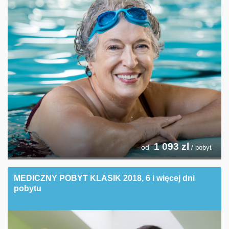
1 093
zl
od
/ pobyt
MEDICZNY POBYT KLASIK 2018, 6 i więcej dni
pobytu