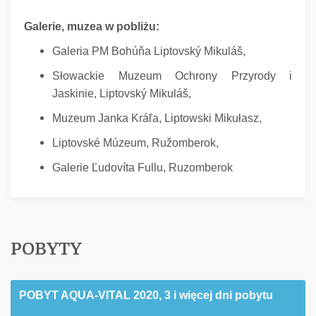
Galerie, muzea w pobliżu:
Galeria PM Bohúňa Liptovský Mikuláš,
Słowackie Muzeum Ochrony Przyrody i
Jaskinie, Liptovský Mikuláš,
Muzeum Janka Kráľa, Liptowski Mikułasz,
Liptovské Múzeum, Ružomberok,
Galerie Ľudovíta Fullu, Ruzomberok
POBYTY
POBYT AQUA-VITAL 2020, 3 i więcej dni pobytu