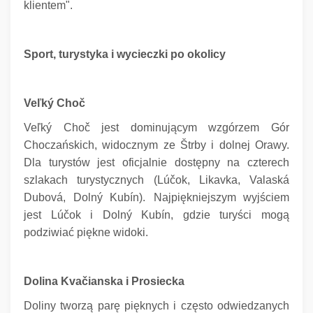
klientem".
Sport, turystyka i wycieczki po okolicy
Veľký Choč
Veľký Choč jest dominującym wzgórzem Gór
Choczańskich, widocznym ze Štrby i dolnej Orawy.
Dla turystów jest oficjalnie dostępny na czterech
szlakach turystycznych (Lúčok, Likavka, Valaská
Dubová, Dolný Kubín).
Najpiękniejszym wyjściem
jest Lúčok i Dolný Kubín, gdzie turyści mogą
podziwiać piękne widoki.
Dolina Kvačianska i Prosiecka
Doliny tworzą parę pięknych i często odwiedzanych