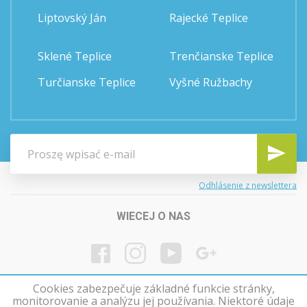
Liptovský Ján
Rajecké Teplice
Sklené Teplice
Trenčianske Teplice
Turčianske Teplice
Vyšné Ružbachy
Odhlásenie z newslettera
WIECEJ O NAS
Cookies zabezpečuje základné funkcie stránky,
monitorovanie a analýzu jej používania. Niektoré údaje