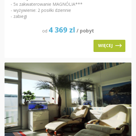
- 5x zakwaterowanie MAGNÓLIA***
- wyżywienie: 2 posiłki dziennie
- zabiegi
4 369
zl
/ pobyt
od
WIĘCEJ