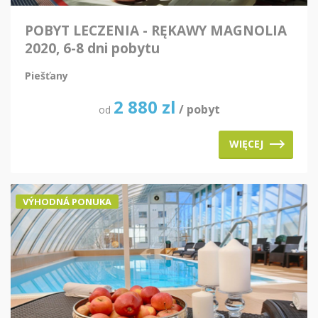
POBYT LECZENIA - RĘKAWY MAGNOLIA
2020, 6-8 dni pobytu
Piešťany
2 880
zl
/ pobyt
od
WIĘCEJ
VÝHODNÁ PONUKA