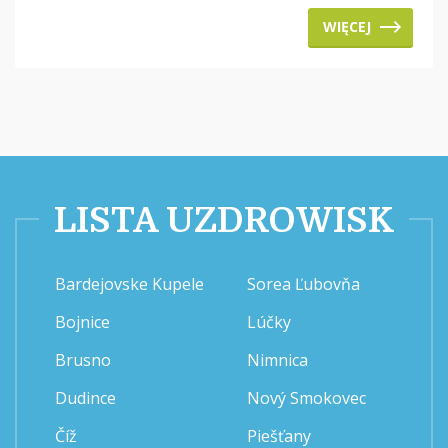
WIĘCEJ
LISTA UZDROWISK
Bardejovske Kupele
Sorea Ľubovňa
Bojnice
Lúčky
Brusno
Nimnica
Dudince
Nový Smokovec
Číž
Piešťany