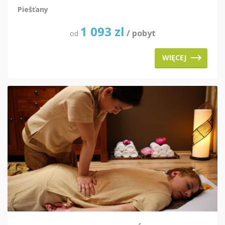
Piešťany
1 093
zl
/ pobyt
od
WIĘCEJ