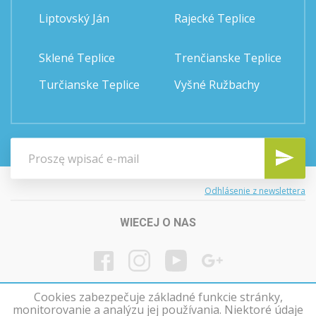
Liptovský Ján
Rajecké Teplice
Sklené Teplice
Trenčianske Teplice
Turčianske Teplice
Vyšné Ružbachy
Odhlásenie z newslettera
WIECEJ O NAS
Cookies zabezpečuje základné funkcie stránky,
monitorovanie a analýzu jej používania. Niektoré údaje