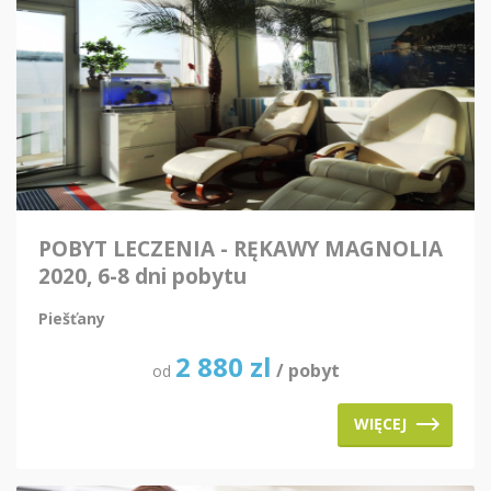
POBYT LECZENIA - RĘKAWY MAGNOLIA
2020, 6-8 dni pobytu
Piešťany
2 880
zl
/ pobyt
od
WIĘCEJ