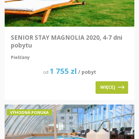
SENIOR STAY MAGNOLIA 2020, 4-7 dni
pobytu
Piešťany
1 755
zl
/ pobyt
od
WIĘCEJ
VÝHODNÁ PONUKA