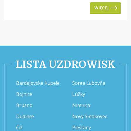
WIĘCEJ
LISTA UZDROWISK
Bardejovske Kupele
Sorea Ľubovňa
Bojnice
Lúčky
Brusno
Nimnica
Dudince
Nový Smokovec
Číž
Piešťany