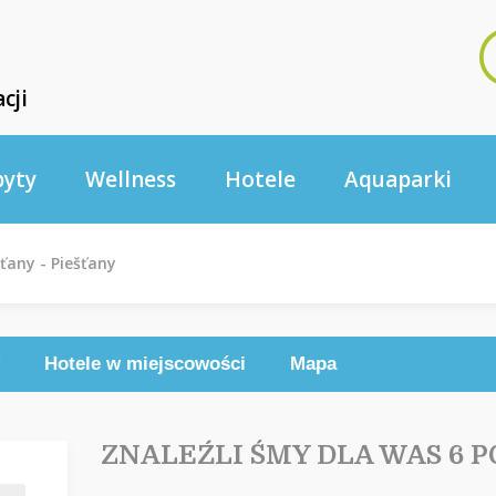
cji
byty
Wellness
Hotele
Aquaparki
šťany - Piešťany
Hotele w miejscowości
Mapa
ZNALEŹLI ŚMY DLA WAS 6 