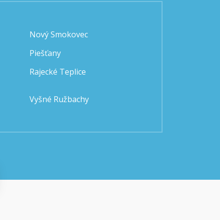
Nový Smokovec
Piešťany
Rajecké Teplice
Vyšné Ružbachy