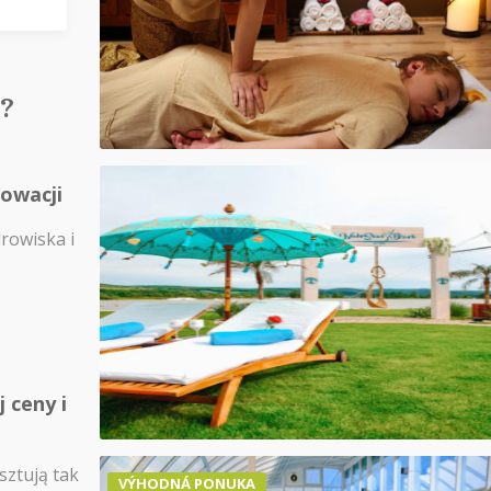
?
łowacji
drowiska i
 ceny i
sztują tak
VÝHODNÁ PONUKA