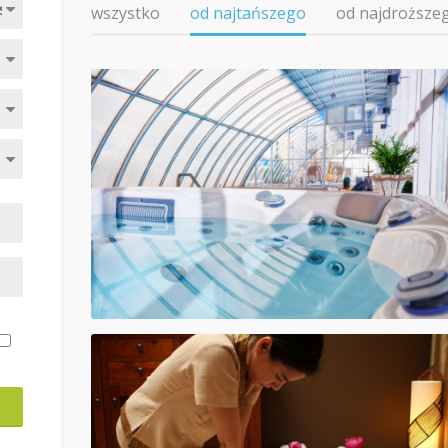
wszystko
od najtańszego
od najdroższe