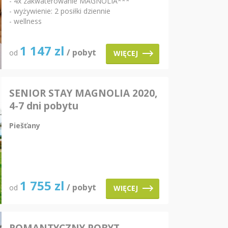
- 4x zakwaterowanie MAGNÓLIA***
- wyżywienie: 2 posiłki dziennie
- wellness
1 147
zl
/ pobyt
od
WIĘCEJ
SENIOR STAY MAGNOLIA 2020,
4-7 dni pobytu
Piešťany
1 755
zl
/ pobyt
od
WIĘCEJ