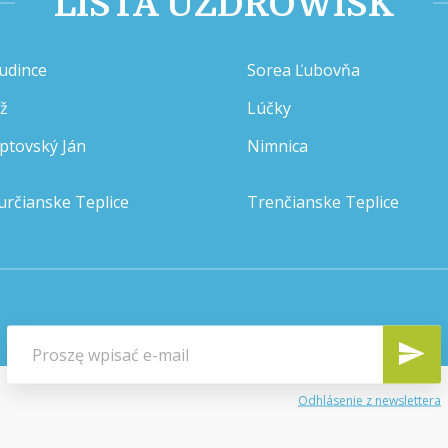
LISTA UZDROWISK
udince
Sorea Ľubovňa
íž
Lúčky
iptovský Ján
Nimnica
určianske Teplice
Trenčianske Teplice
Odhlásenie z newslettera