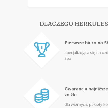
DLACZEGO HERKULES
Pierwsze biuro na S
specjalizująca się na uz
spa
Gwarancja najniźszej
zniźki
dla wiernych, pakiety ko