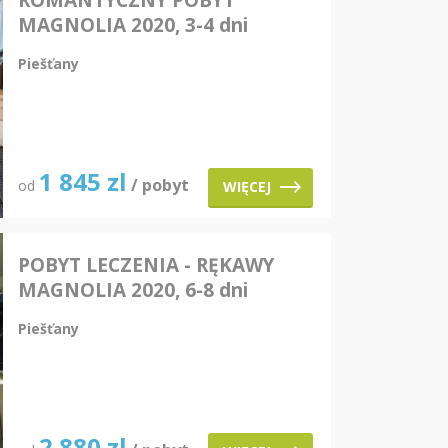
ROMANTYCZNY POBYT
MAGNOLIA 2020, 3-4 dni
pobytu
Piešťany
1 845
zl
/ pobyt
od
WIĘCEJ
POBYT LECZENIA - RĘKAWY
MAGNOLIA 2020, 6-8 dni
pobytu
Piešťany
2 880
zl