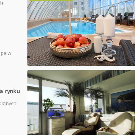
ch
spa w
na rynku
olonych