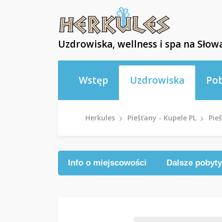
Uzdrowiska, wellness i spa na Słowa
Wstęp
Uzdrowiska
Po
Herkules
Piešťany - Kupele PL
Pie
Info o miejscowości
Dalsze pobyty