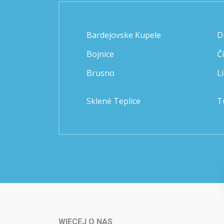
Bardejovske Kupele
D
Bojnice
Č
Brusno
L
Sklené Teplice
T
WIECEJ O NAS