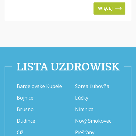
WIĘCEJ
LISTA UZDROWISK
Bardejovske Kupele
Sorea Ľubovňa
Bojnice
Lúčky
Brusno
Nimnica
Dudince
Nový Smokovec
Číž
Piešťany