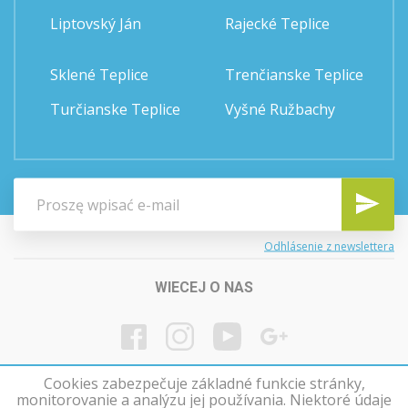
Liptovský Ján
Rajecké Teplice
Sklené Teplice
Trenčianske Teplice
Turčianske Teplice
Vyšné Ružbachy
Odhlásenie z newslettera
WIECEJ O NAS
Cookies zabezpečuje základné funkcie stránky,
monitorovanie a analýzu jej používania. Niektoré údaje