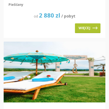
Piešťany
2 880
zl
/ pobyt
od
WIĘCEJ