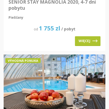
SENIOR STAY MAGNOLIA 2020, 4-7 dni
pobytu
Piešťany
1 755
zl
/ pobyt
od
WIĘCEJ
VÝHODNÁ PONUKA