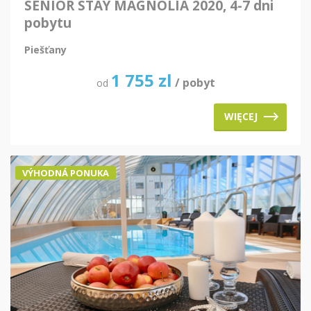
SENIOR STAY MAGNOLIA 2020, 4-7 dni
pobytu
Piešťany
1 755
zl
/ pobyt
od
WIĘCEJ
VÝHODNÁ PONUKA