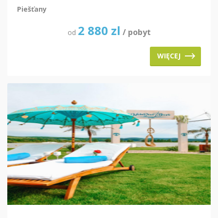
Piešťany
2 880
zl
/ pobyt
od
WIĘCEJ