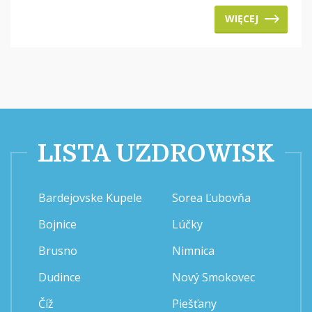
WIĘCEJ
LISTA UZDROWISK
Bardejovske Kupele
Sorea Ľubovňa
Bojnice
Lúčky
Brusno
Nimnica
Dudince
Nový Smokovec
Číž
Piešťany