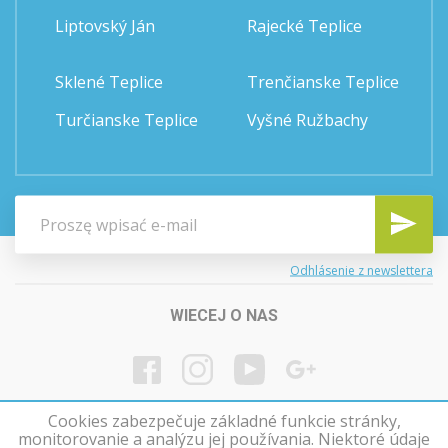
Liptovský Ján
Rajecké Teplice
Sklené Teplice
Trenčianske Teplice
Turčianske Teplice
Vyšné Ružbachy
Odhlásenie z newslettera
WIECEJ O NAS
Cookies zabezpečuje základné funkcie stránky,
monitorovanie a analýzu jej používania. Niektoré údaje