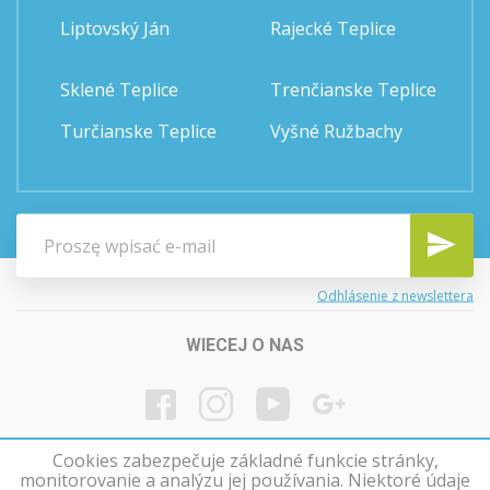
Liptovský Ján
Rajecké Teplice
Sklené Teplice
Trenčianske Teplice
Turčianske Teplice
Vyšné Ružbachy
Odhlásenie z newslettera
WIECEJ O NAS
Cookies zabezpečuje základné funkcie stránky,
monitorovanie a analýzu jej používania. Niektoré údaje