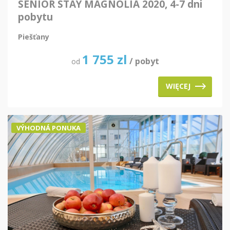
SENIOR STAY MAGNOLIA 2020, 4-7 dni
pobytu
Piešťany
1 755
zl
/ pobyt
od
WIĘCEJ
VÝHODNÁ PONUKA