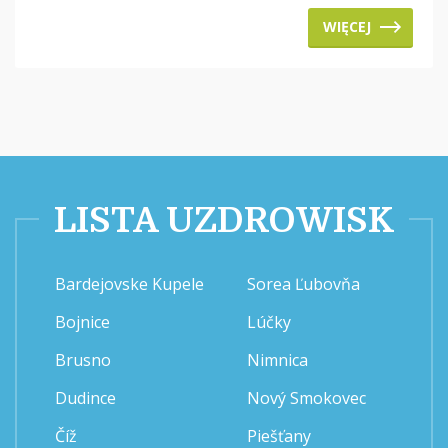
WIĘCEJ
LISTA UZDROWISK
Bardejovske Kupele
Sorea Ľubovňa
Bojnice
Lúčky
Brusno
Nimnica
Dudince
Nový Smokovec
Číž
Piešťany