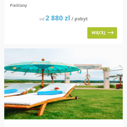
Piešťany
2 880
zl
/ pobyt
od
WIĘCEJ