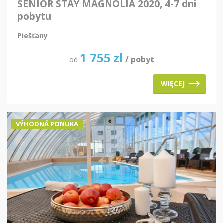
SENIOR STAY MAGNOLIA 2020, 4-7 dni
pobytu
Piešťany
1 755
zl
/ pobyt
od
WIĘCEJ
VÝHODNÁ PONUKA