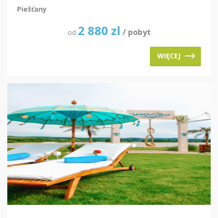
Piešťany
2 880
zl
/ pobyt
od
WIĘCEJ