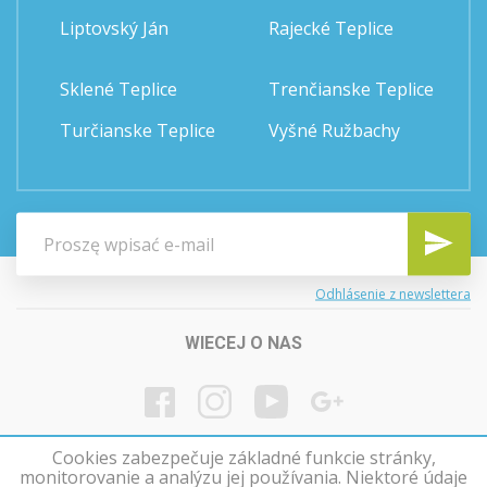
Liptovský Ján
Rajecké Teplice
Sklené Teplice
Trenčianske Teplice
Turčianske Teplice
Vyšné Ružbachy
Odhlásenie z newslettera
WIECEJ O NAS
Cookies zabezpečuje základné funkcie stránky,
monitorovanie a analýzu jej používania. Niektoré údaje