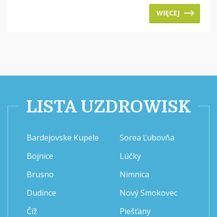
WIĘCEJ
LISTA UZDROWISK
Bardejovske Kupele
Sorea Ľubovňa
Bojnice
Lúčky
Brusno
Nimnica
Dudince
Nový Smokovec
Číž
Piešťany