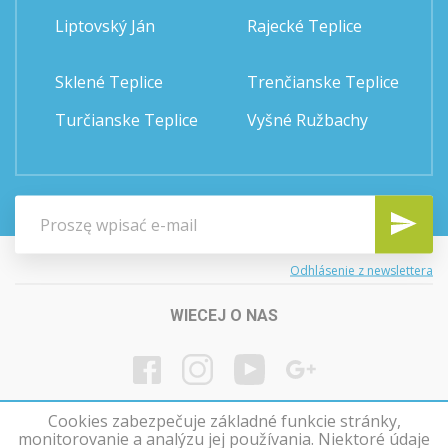
Liptovský Ján
Rajecké Teplice
Sklené Teplice
Trenčianske Teplice
Turčianske Teplice
Vyšné Ružbachy
Odhlásenie z newslettera
WIECEJ O NAS
Cookies zabezpečuje základné funkcie stránky,
monitorovanie a analýzu jej používania. Niektoré údaje