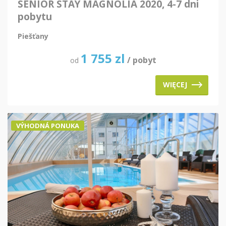
SENIOR STAY MAGNOLIA 2020, 4-7 dni
pobytu
Piešťany
1 755
zl
/ pobyt
od
WIĘCEJ
VÝHODNÁ PONUKA