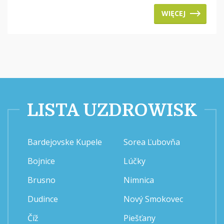
WIĘCEJ
LISTA UZDROWISK
Bardejovske Kupele
Sorea Ľubovňa
Bojnice
Lúčky
Brusno
Nimnica
Dudince
Nový Smokovec
Číž
Piešťany