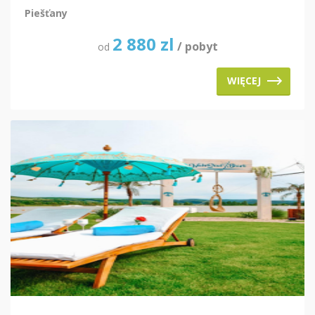
Piešťany
2 880
zl
/ pobyt
od
WIĘCEJ