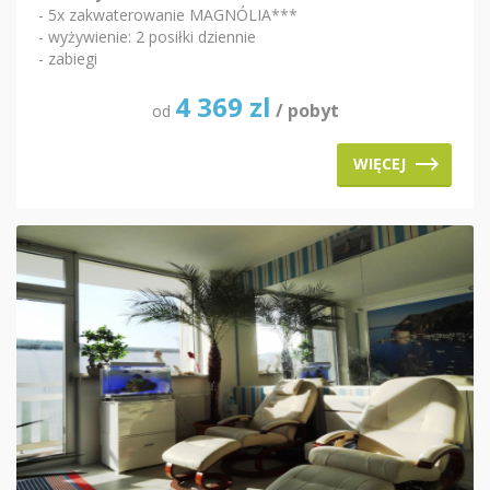
- 5x zakwaterowanie MAGNÓLIA***
- wyżywienie: 2 posiłki dziennie
- zabiegi
4 369
zl
/ pobyt
od
WIĘCEJ