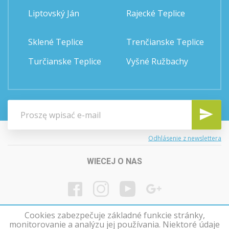
Liptovský Ján
Rajecké Teplice
Sklené Teplice
Trenčianske Teplice
Turčianske Teplice
Vyšné Ružbachy
Odhlásenie z newslettera
WIECEJ O NAS
Cookies zabezpečuje základné funkcie stránky,
monitorovanie a analýzu jej používania. Niektoré údaje