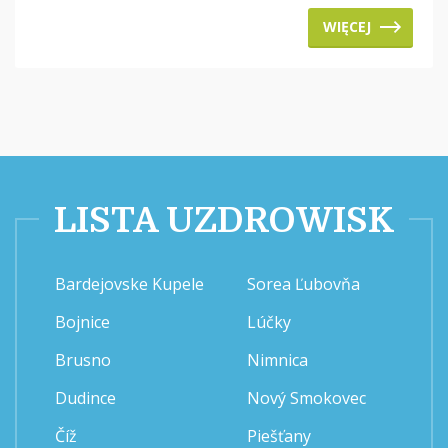
WIĘCEJ
LISTA UZDROWISK
Bardejovske Kupele
Sorea Ľubovňa
Bojnice
Lúčky
Brusno
Nimnica
Dudince
Nový Smokovec
Číž
Piešťany