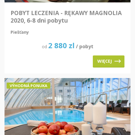
POBYT LECZENIA - RĘKAWY MAGNOLIA
2020, 6-8 dni pobytu
Piešťany
2 880
zl
/ pobyt
od
WIĘCEJ
VÝHODNÁ PONUKA