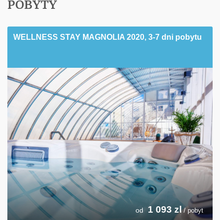
POBYTY
WELLNESS STAY MAGNOLIA 2020, 3-7 dni pobytu
1 093
zl
od
/ pobyt