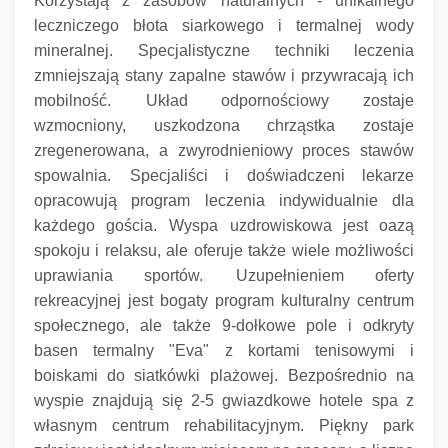
Korzystają z zasobów naturalnych - unikalnego
leczniczego błota siarkowego i termalnej wody
mineralnej.
Specjalistyczne techniki leczenia
zmniejszają stany zapalne stawów i przywracają ich
mobilność.
Układ odpornościowy zostaje
wzmocniony, uszkodzona chrząstka zostaje
zregenerowana, a zwyrodnieniowy proces stawów
spowalnia.
Specjaliści i doświadczeni lekarze
opracowują program leczenia indywidualnie dla
każdego gościa.
Wyspa uzdrowiskowa jest oazą
spokoju i relaksu, ale oferuje także wiele możliwości
uprawiania sportów.
Uzupełnieniem oferty
rekreacyjnej jest bogaty program kulturalny centrum
społecznego, ale także 9-dołkowe pole i odkryty
basen termalny "Eva" z kortami tenisowymi i
boiskami do siatkówki plażowej.
Bezpośrednio na
wyspie znajdują się 2-5 gwiazdkowe hotele spa z
własnym centrum rehabilitacyjnym.
Piękny park