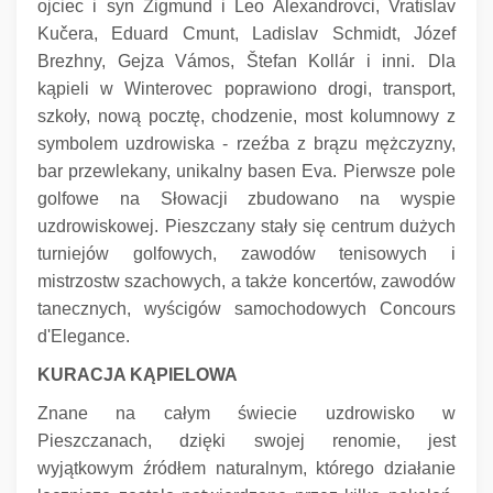
ojciec i syn Zigmund i Leo Alexandrovci, Vratislav
Kučera, Eduard Cmunt, Ladislav Schmidt, Józef
Brezhny, Gejza Vámos, Štefan Kollár i inni.
Dla
kąpieli w Winterovec poprawiono drogi, transport,
szkoły, nową pocztę, chodzenie, most kolumnowy z
symbolem uzdrowiska - rzeźba z brązu mężczyzny,
bar przewlekany, unikalny basen Eva.
Pierwsze pole
golfowe na Słowacji zbudowano na wyspie
uzdrowiskowej.
Pieszczany stały się centrum dużych
turniejów golfowych, zawodów tenisowych i
mistrzostw szachowych, a także koncertów, zawodów
tanecznych, wyścigów samochodowych Concours
d'Elegance.
KURACJA KĄPIELOWA
Znane na całym świecie uzdrowisko w
Pieszczanach, dzięki swojej renomie, jest
wyjątkowym źródłem naturalnym, którego działanie