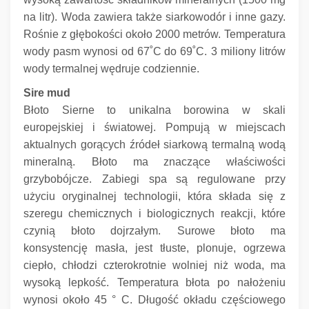
na litr).
Woda zawiera także siarkowodór i inne gazy.
Rośnie z głębokości około 2000 metrów.
Temperatura
wody pasm wynosi od 67˚C do 69˚C.
3 miliony litrów
wody termalnej wędruje codziennie.
Sire mud
Błoto Sierne to unikalna borowina w skali
europejskiej i światowej.
Pompują w miejscach
aktualnych gorących źródeł siarkową termalną wodą
mineralną.
Błoto ma znaczące właściwości
grzybobójcze.
Zabiegi spa są regulowane przy
użyciu oryginalnej technologii, która składa się z
szeregu chemicznych i biologicznych reakcji, które
czynią błoto dojrzałym.
Surowe błoto ma
konsystencję masła, jest tłuste, plonuje, ogrzewa
ciepło, chłodzi czterokrotnie wolniej niż woda, ma
wysoką lepkość.
Temperatura błota po nałożeniu
wynosi około 45 ° C.
Długość okładu częściowego