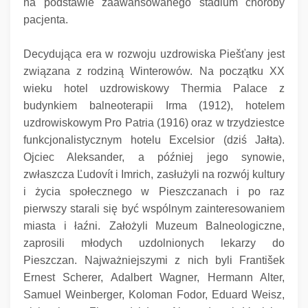
na podstawie zaawansowanego stadium choroby
pacjenta.
Decydująca era w rozwoju uzdrowiska Piešťany jest
związana z rodziną Winterowów.
Na początku XX
wieku hotel uzdrowiskowy Thermia Palace z
budynkiem balneoterapii Irma (1912), hotelem
uzdrowiskowym Pro Patria (1916) oraz w trzydziestce
funkcjonalistycznym hotelu Excelsior (dziś Jałta).
Ojciec Aleksander, a później jego synowie,
zwłaszcza Ľudovít i Imrich, zasłużyli na rozwój kultury
i życia społecznego w Pieszczanach i po raz
pierwszy starali się być wspólnym zainteresowaniem
miasta i łaźni.
Założyli Muzeum Balneologiczne,
zaprosili młodych uzdolnionych lekarzy do
Pieszczan.
Najważniejszymi z nich byli František
Ernest Scherer, Adalbert Wagner, Hermann Alter,
Samuel Weinberger, Koloman Fodor, Eduard Weisz,