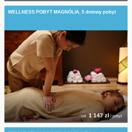
WELLNESS POBYT MAGNÓLIA, 5 dniowy pobyt
1 147
zl
od
/ pobyt