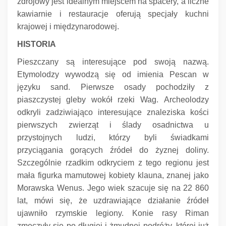
zdrojowy jest idealnym miejscem na spacery, a liczne
kawiarnie i restauracje oferują specjały kuchni
krajowej i międzynarodowej.
HISTORIA
Pieszczany są interesujące pod swoją nazwą.
Etymolodzy wywodzą się od imienia Pescan w
języku sand.
Pierwsze osady pochodziły z
piaszczystej gleby wokół rzeki Wag.
Archeolodzy
odkryli zadziwiająco interesujące znaleziska kości
pierwszych zwierząt i ślady osadnictwa u
przystojnych ludzi, którzy byli świadkami
przyciągania gorących źródeł do żyznej doliny.
Szczególnie rzadkim odkryciem z tego regionu jest
mała figurka mamutowej kobiety klauna, znanej jako
Morawska Wenus.
Jego wiek szacuje się na 22 860
lat, mówi się, że uzdrawiające działanie źródeł
ujawniło rzymskie legiony.
Konie rasy Riman
zmęczyły się po długiej i żmudnej podróży, której już