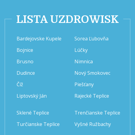
LISTA UZDROWISK
Bardejovske Kupele
Sorea Ľubovňa
Bojnice
Lúčky
Brusno
Nimnica
Dudince
Nový Smokovec
Číž
Piešťany
Liptovský Ján
Rajecké Teplice
Sklené Teplice
Trenčianske Teplice
Turčianske Teplice
Vyšné Ružbachy