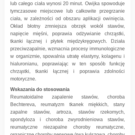
lub całego ciała wynosi 20 minut.
Owijka spowoduje
tymczasowe miejscowe lub całkowite przegrzanie
ciała, w zależności od obszaru aplikacji owinięcia.
Okład błotny zmniejsza obrzęk wokół stawów,
napięcie mięśni, poprawia odżywianie chrząstki,
tkanki łącznej i płytek międzykręgowych.
Działa
przeciwzapalnie, wzmacnia procesy immunologiczne
w organizmie, spowalnia utratę elastyny, kolagenu i
hialuronianu, poprawiając w ten sposób funkcję
chrząstki, tkanki łącznej i poprawia zdolności
motoryczne.
Wskazania do stosowania
Reumatoidalne zapalenie stawów, choroba
Bechtereva, reumatyzm tkanek miękkich, stany
zapalne stawów, artroza, stawów rzekomych,
spondyloza i choroba zwyrodnieniowa stawów,
reumatyczne niezapalne choroby reumatyczne,
organiczne choroby nerwowe (rwa kulszowa, choroby