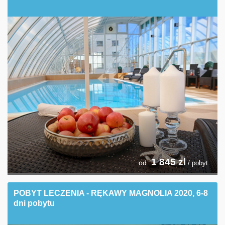
1 845
zl
od
/ pobyt
POBYT LECZENIA - RĘKAWY MAGNOLIA 2020, 6-8
dni pobytu