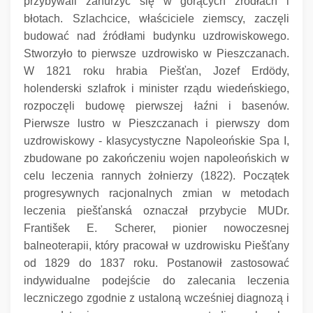
przybywali zanurzyć się w gorących źródłach i
błotach.
Szlachcice, właściciele ziemscy, zaczęli
budować nad źródłami budynku uzdrowiskowego.
Stworzyło to pierwsze uzdrowisko w Pieszczanach.
W 1821 roku hrabia Piešťan, Jozef Erdödy,
holenderski szlafrok i minister rządu wiedeńskiego,
rozpoczęli budowę pierwszej łaźni i basenów.
Pierwsze lustro w Pieszczanach i pierwszy dom
uzdrowiskowy - klasycystyczne Napoleońskie Spa I,
zbudowane po zakończeniu wojen napoleońskich w
celu leczenia rannych żołnierzy (1822).
Początek
progresywnych racjonalnych zmian w metodach
leczenia piešťanská oznaczał przybycie MUDr.
František E. Scherer, pionier nowoczesnej
balneoterapii, który pracował w uzdrowisku Piešťany
od 1829 do 1837 roku. Postanowił zastosować
indywidualne podejście do zalecania leczenia
leczniczego zgodnie z ustaloną wcześniej diagnozą i