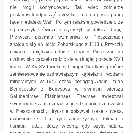
nie mogli kontynuować.
Tak więc żołnierze
postanowili odpocząć przez kilka dni na poszarpanej
łące niedaleko Wah.
Po tym relaksie powiedzieli, że
są niezwykle świeże i wyruszyli w dalszą drogę.
Pierwsza pisemna wzmianka o Pieszczanach
znajduje się na liście Zoborskiego z 1113 r. Przyszła
chwała i międzynarodowe uznanie Pieszczan za
uzdrowisko zaczęło rodzić się w drugiej połowie XVII
wieku.
W XV-XVII wieku w Europie Środkowej rośnie
zainteresowanie uzdrawiającymi kąpielami i wodami
mineralnymi.
W 1642 czeski pedagog Adam Trajan
Benesovsky z Benešova w słynnym wierszu
Saluberrimae Pistinienses Thermae świętował
swoimi wierszami uzdrawiające działanie uzdrowiska
w Pieszczanach.
Lirycznie opisywał rzekę z rzeką,
dworkiem, szlachtą i rymarzami, żyznymi dolinami i
tłumami ludzi, którzy wiosną, gdy ożyła natura,