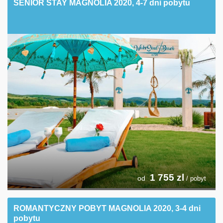
SENIOR STAY MAGNOLIA 2020, 4-7 dni pobytu
1 755
zl
od
/ pobyt
ROMANTYCZNY POBYT MAGNOLIA 2020, 3-4 dni
pobytu