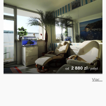
2 880
zl
od
/ pobyt
Viac...