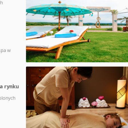
ch
spa w
na rynku
olonych