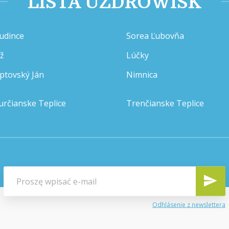
LISTA UZDROWISK
udince
Sorea Ľubovňa
íž
Lúčky
iptovský Ján
Nimnica
určianske Teplice
Trenčianske Teplice
Odhlásenie z newslettera