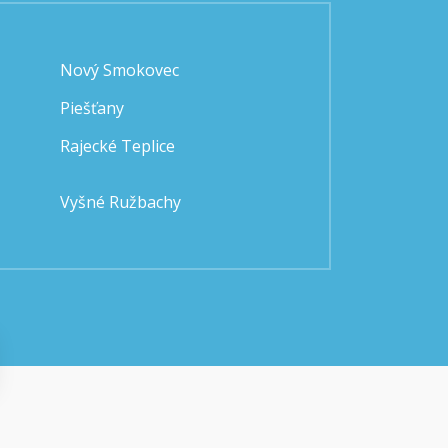
Nový Smokovec
Piešťany
Rajecké Teplice
Vyšné Ružbachy