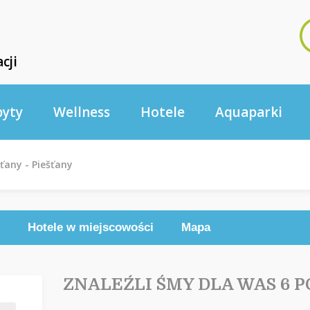
cji
byty
Wellness
Hotele
Aquaparki
šťany - Piešťany
Hotele w miejscowości
Mapa
ZNALEŹLI ŚMY DLA WAS 6 