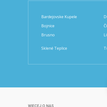
Bardejovske Kupele
D
Bojnice
Č
Brusno
L
Sklené Teplice
T
WIECEJ O NAS