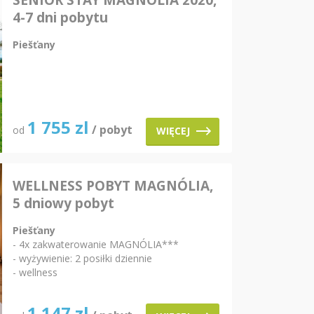
SENIOR STAY MAGNOLIA 2020,
4-7 dni pobytu
Piešťany
1 755
zl
/ pobyt
od
WIĘCEJ
WELLNESS POBYT MAGNÓLIA,
5 dniowy pobyt
Piešťany
- 4x zakwaterowanie MAGNÓLIA***
- wyżywienie: 2 posiłki dziennie
- wellness
1 147
zl