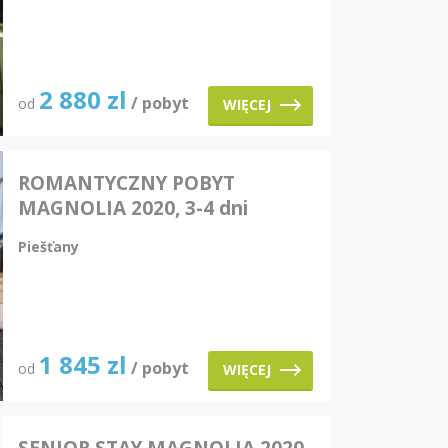
2 880
zl
/ pobyt
od
WIĘCEJ
ROMANTYCZNY POBYT
MAGNOLIA 2020, 3-4 dni
pobytu
Piešťany
1 845
zl
/ pobyt
od
WIĘCEJ