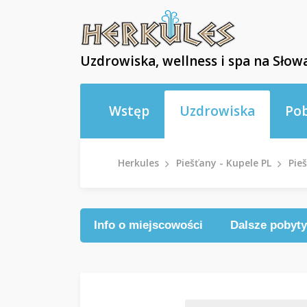
Uzdrowiska, wellness i spa na Słowa
Wstęp
Uzdrowiska
Po
Herkules
Piešťany - Kupele PL
Pie
Info o miejscowości
Dalsze pobyty