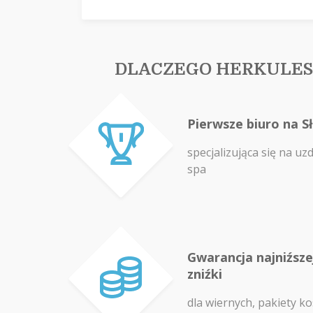
DLACZEGO HERKULES
Pierwsze biuro na S
specjalizująca się na uz
spa
Gwarancja najniźszej
zniźki
dla wiernych, pakiety ko