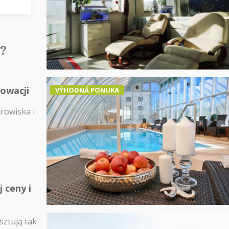
?
łowacji
VÝHODNÁ PONUKA
drowiska i
 ceny i
sztują tak