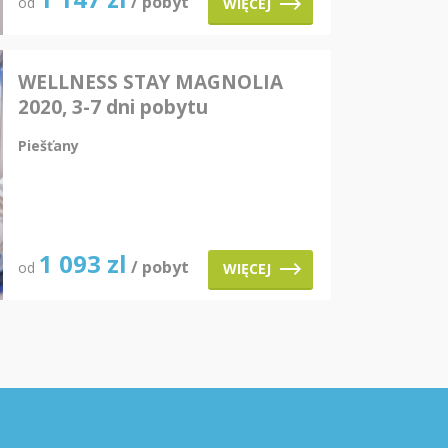
/ pobyt
od
WIĘCEJ
WELLNESS STAY MAGNOLIA
2020, 3-7 dni pobytu
Piešťany
1 093
zl
/ pobyt
od
WIĘCEJ