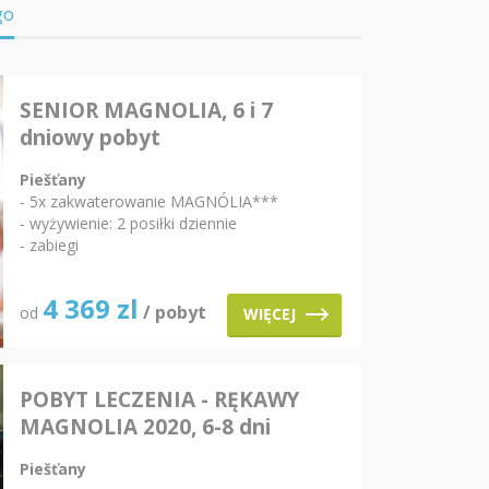
go
SENIOR MAGNOLIA, 6 i 7
dniowy pobyt
Piešťany
- 5x zakwaterowanie MAGNÓLIA***
- wyżywienie: 2 posiłki dziennie
- zabiegi
4 369
zl
/ pobyt
od
WIĘCEJ
POBYT LECZENIA - RĘKAWY
MAGNOLIA 2020, 6-8 dni
pobytu
Piešťany