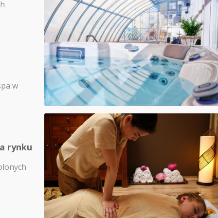
ch
spa w
na rynku
olonych