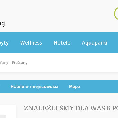
cji
byty
Wellness
Hotele
Aquaparki
šťany - Piešťany
Hotele w miejscowości
Mapa
ZNALEŹLI ŚMY DLA WAS 6 