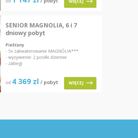
/ pobyt
od
WIĘCEJ
SENIOR MAGNOLIA, 6 i 7
dniowy pobyt
Piešťany
- 5x zakwaterowanie MAGNÓLIA***
- wyżywienie: 2 posiłki dziennie
- zabiegi
4 369
zl
/ pobyt
od
WIĘCEJ