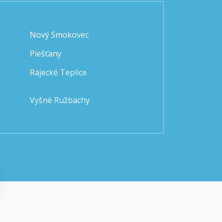
Nový Smokovec
Piešťany
Rajecké Teplice
Vyšné Ružbachy