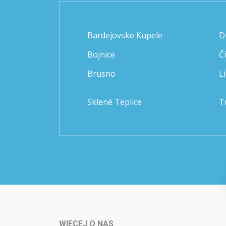
Bardejovske Kupele
D
Bojnice
Č
Brusno
L
Sklené Teplice
T
WIECEJ O NAS