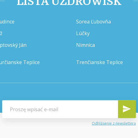
LISTA UZDROWISK
udince
Sorea Ľubovňa
íž
Lúčky
iptovský Ján
Nimnica
určianske Teplice
Trenčianske Teplice
Odhlásenie z newslettera