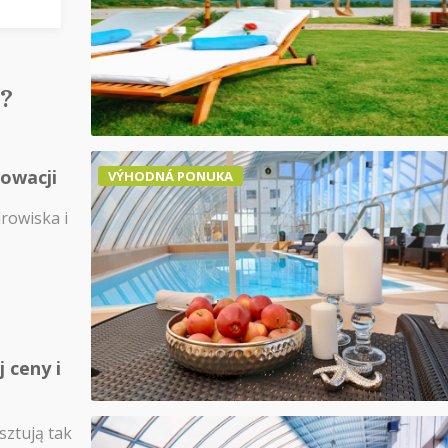
?
łowacji
VÝHODNÁ PONUKA
drowiska i
 ceny i
sztują tak