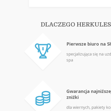
DLACZEGO HERKULES
Pierwsze biuro na S
specjalizująca się na uz
spa
Gwarancja najniźszej
zniźki
dla wiernych, pakiety ko