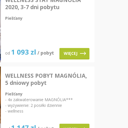
WELLNESS STAY MAGNOLIA
2020, 3-7 dni pobytu
Piešťany
1 093
zl
/ pobyt
od
WIĘCEJ
WELLNESS POBYT MAGNÓLIA,
5 dniowy pobyt
Piešťany
- 4x zakwaterowanie MAGNÓLIA***
- wyżywienie: 2 posiłki dziennie
- wellness
1 147
zl