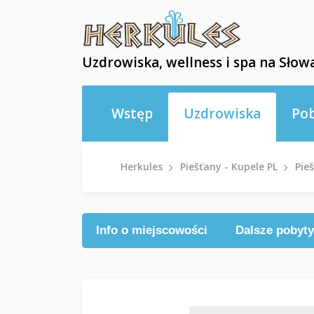
Uzdrowiska, wellness i spa na Słowa
Wstęp
Uzdrowiska
Po
Herkules
Piešťany - Kupele PL
Pie
Info o miejscowości
Dalsze pobyty