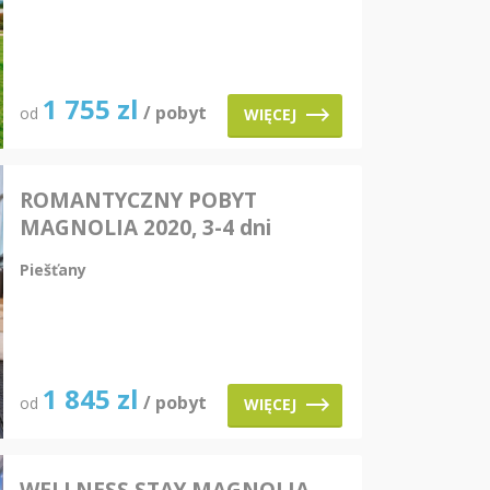
1 755
zl
/ pobyt
od
WIĘCEJ
ROMANTYCZNY POBYT
MAGNOLIA 2020, 3-4 dni
pobytu
Piešťany
1 845
zl
/ pobyt
od
WIĘCEJ