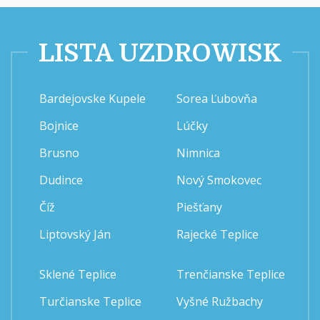
LISTA UZDROWISK
Bardejovske Kupele
Sorea Ľubovňa
Bojnice
Lúčky
Brusno
Nimnica
Dudince
Nový Smokovec
Číž
Piešťany
Liptovský Ján
Rajecké Teplice
Sklené Teplice
Trenčianske Teplice
Turčianske Teplice
Vyšné Ružbachy