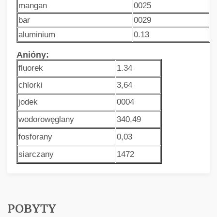
mangan
0025
bar
0029
aluminium
0.13
Anióny:
fluorek
1.34
chlorki
3,64
jodek
0004
wodorowęglany
340,49
fosforany
0,03
siarczany
1472
POBYTY