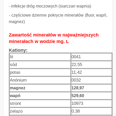
- infekcje dróg moczowych (siarczan wapnia)
- częściowe dzienne pokrycie minerałów (fluor, wapń,
magnez)
Zawartość minerałów w najważniejszych
minerałach w wodzie mg.
L
Kationy:
lit
0041
sód
22,55
potas
11,42
Anónium
0032
magnez
128,97
wapń
529,60
stront
10973
żelazo
0.38