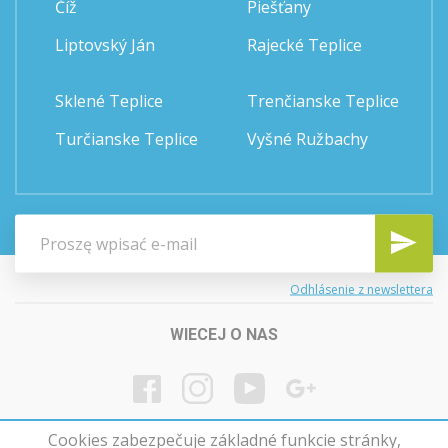
Číž
Piešťany
Liptovský Ján
Rajecké Teplice
Sklené Teplice
Trenčianske Teplice
Turčianske Teplice
Vyšné Ružbachy
Odhlásenie z newslettera
WIECEJ O NAS
Cookies zabezpečuje základné funkcie stránky,