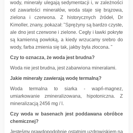
wody, minerały ulegają sedymentacji i, w zależności
od zawartości minerałów, woda staje się brązowa,
zielona i czerwona.
Z historycznych źródeł, Dr
Kimoller, znany, pokazał: "Sprężyny są bardzo czyste,
ale dno jest czerwone i zielone.
Cegły i ławki pokryte
są kamienną powłoką, a kiedy wrzucamy srebro do
wody, farba zmienia się tak, jakby była złocona. "
Czy to oznacza, że ​​woda jest brudna?
Woda nie jest brudna, jest zabarwiona minerałami.
Jakie minerały zawierają wodę termalną?
Woda termalna to siarka - wapń-magnez,
umiarkowanie zmineralizowana, hipotoniczna.
Z
mineralizacją 2456 mg / l.
Czy woda w basenach jest poddawana obróbce
chemicznej?
Jesteśmy prawdopodobnie ostatnim uzdrowiskiem na