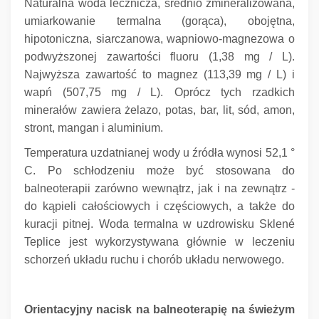
Naturalna woda lecznicza, średnio zmineralizowana,
umiarkowanie termalna (gorąca), obojętna,
hipotoniczna, siarczanowa, wapniowo-magnezowa o
podwyższonej zawartości fluoru (1,38 mg / L).
Najwyższa zawartość to magnez (113,39 mg / L) i
wapń (507,75 mg / L).
Oprócz tych rzadkich
minerałów zawiera żelazo, potas, bar, lit, sód, amon,
stront, mangan i aluminium.
Temperatura uzdatnianej wody u źródła wynosi 52,1 °
C. Po schłodzeniu może być stosowana do
balneoterapii zarówno wewnątrz, jak i na zewnątrz -
do kąpieli całościowych i częściowych, a także do
kuracji pitnej.
Woda termalna w uzdrowisku Sklené
Teplice jest wykorzystywana głównie w leczeniu
schorzeń układu ruchu i chorób układu nerwowego.
Orientacyjny nacisk na balneoterapię na świeżym