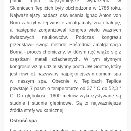
potok Teplá.
Najsłynniejsze wydarzenia w
Sklenicach Teplicich były obchodzone w 1786 roku.
Najważniejszy badacz oświecenia Ignac Anton von
Born założył w tej wiosce amalgamatyczną chałupę,
a następnie zorganizował kongres wielu ważnych
światowych naukowców.
Podczas kongresu
przedstawił swoją metodę
Pośrednia amalgamacja
Borna - proces chemiczny, w którym rtęć wiąże się z
cząstkami metali szlachetnych.
W tym słynnym
kongresie wziął udział słynny poeta JW Goethe, który
jest również nazywany najpiękniejszym domem spa
w naszym spa.
Obecnie w Teplicach Teplice
powstaje 7 pasm o temperaturze od 37 ° C do 52,3 °
C.
Do głębokości 1600 metrów wykorzystywane są
studnie i studnie głębinowe.
Są to najważniejsze
źródła strefy wulkanicznej.
Ostrość spa
Lecznicza woda termalna w naszych kąpielach