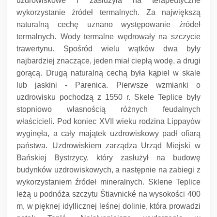
uzdrowiskowe i zasłużyła na terapeutyczne
wykorzystanie źródeł termalnych.
Za największą
naturalną cechę uznano występowanie źródeł
termalnych.
Wody termalne wędrowały na szczycie
trawertynu.
Spośród wielu wątków dwa były
najbardziej znaczące, jeden miał ciepłą wodę, a drugi
gorącą.
Drugą naturalną cechą była kąpiel w skale
lub jaskini - Parenica.
Pierwsze wzmianki o
uzdrowisku pochodzą z 1550 r. Skele Teplice były
stopniowo własnością różnych feudalnych
właścicieli.
Pod koniec XVII wieku rodzina Lippayów
wyginęła, a cały majątek uzdrowiskowy padł ofiarą
państwa.
Uzdrowiskiem zarządza Urząd Miejski w
Bańskiej Bystrzycy, który zasłużył na budowę
budynków uzdrowiskowych, a następnie na zabiegi z
wykorzystaniem źródeł mineralnych.
Sklene Teplice
leżą u podnóża szczytu Štiavnické na wysokości 400
m, w pięknej idyllicznej leśnej dolinie, która prowadzi