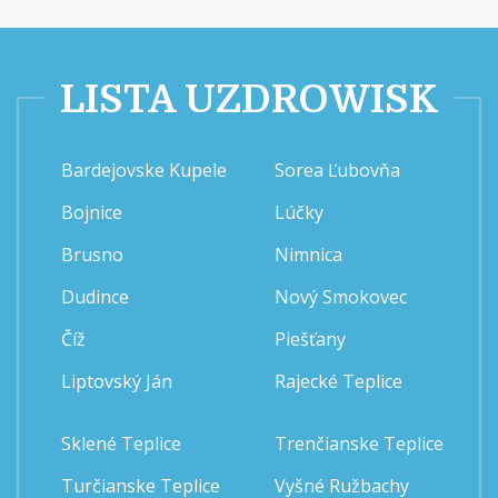
LISTA UZDROWISK
Bardejovske Kupele
Sorea Ľubovňa
Bojnice
Lúčky
Brusno
Nimnica
Dudince
Nový Smokovec
Číž
Piešťany
Liptovský Ján
Rajecké Teplice
Sklené Teplice
Trenčianske Teplice
Turčianske Teplice
Vyšné Ružbachy