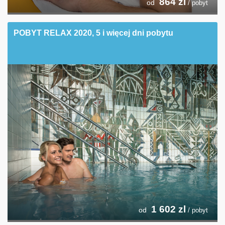
864
zl
od
/ pobyt
POBYT RELAX 2020, 5 i więcej dni pobytu
1 602
zl
od
/ pobyt