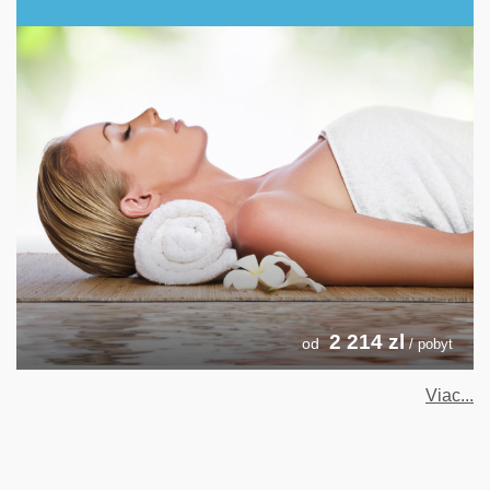
2 214
zl
od
/ pobyt
Viac...