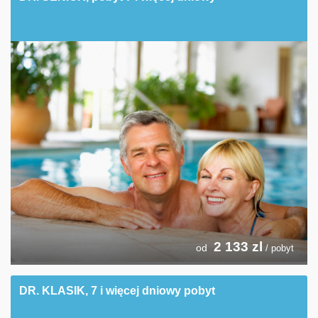
2 133
zl
od
/ pobyt
DR. KLASIK, 7 i więcej dniowy pobyt