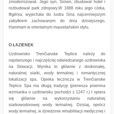
zmodernizował.
Jego syn, Simon, zbudował hotel i
rozbudował park zdrojowy.W 1888 roku jego córka,
Ifigénia, wyjechała do lustra Sina najcenniejszym
zabytkiem zachowanym do dnia dzisiejszego,
Hammam w orientalnym mauretańskim stylu.
O ŁAZIENEK
Uzdrowisko Trenčianske Teplice należy do
najstarszego i najczęściej odwiedzanego uzdrowiska
na Słowacji.
Wynika to głównie z doskonałej,
naturalnej siarki, wody termalnej i romantycznej
lokalizacji spa.
Opieka lecznicza w Trenčianske
Teplice Spa ma długą tradycję (pierwsza pisemna
wzmianka o uzdrowisku pochodzi z 1247 r.) I opiera
się głównie na wykorzystaniu naturalnej
siarkowodorowej wody termalnej.
Dzisiaj, oprócz
wody termalnej, w dziedzinie rehabilitacji medycznej i