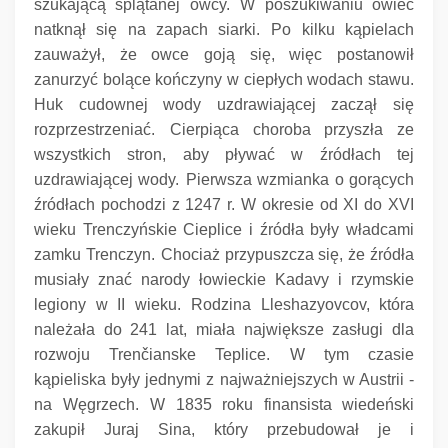
szukającą splątanej owcy.
W poszukiwaniu owiec
natknął się na zapach siarki.
Po kilku kąpielach
zauważył, że owce goją się, więc postanowił
zanurzyć bolące kończyny w ciepłych wodach stawu.
Huk cudownej wody uzdrawiającej zaczął się
rozprzestrzeniać.
Cierpiąca choroba przyszła ze
wszystkich stron, aby pływać w źródłach tej
uzdrawiającej wody.
Pierwsza wzmianka o gorących
źródłach pochodzi z 1247 r. W okresie od XI do XVI
wieku Trenczyńskie Cieplice i źródła były władcami
zamku Trenczyn.
Chociaż przypuszcza się, że źródła
musiały znać narody łowieckie Kadavy i rzymskie
legiony w II wieku.
Rodzina Lleshazyovcov, która
należała do 241 lat, miała największe zasługi dla
rozwoju Trenčianske Teplice.
W tym czasie
kąpieliska były jednymi z najważniejszych w Austrii -
na Węgrzech.
W 1835 roku finansista wiedeński
zakupił Juraj Sina, który przebudował je i