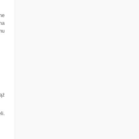
ne
na
mu
ąż
li.