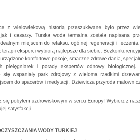
ice z wielowiekową historią przeszukiwane było przez wie
jak i cesarzy.
Turska woda termalna została napisana prz
idealnym miejscem do relaksu, ogólnej regeneracji i leczenia.
 terapii eksperci wybiorą najlepsze dla siebie.
Bezkonkurencyj
 urządzone komfortowe pokoje, smaczne zdrowe dania, specjal
h pielęgniarek i porady ekspertów odnowy biologicznej.
je się wspaniały park zdrojowy z wieloma rzadkimi drzewam
ejscem do spacerów i medytacji.
Dziewicza przyroda malownicz
iesz się pobytem uzdrowiskowym w sercu Europy!
Wybierz z nasz
jej satysfakcji.
CZYSZCZANIA WODY TURKIEJ