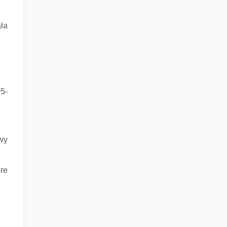
ła
5-
wy
re