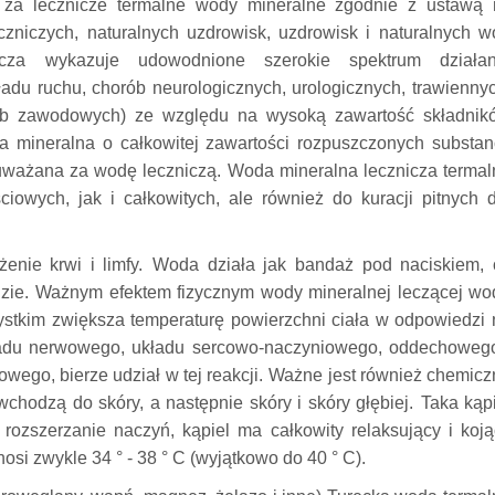
 za lecznicze termalne wody mineralne zgodnie z ustawą n
zniczych, naturalnych uzdrowisk, uzdrowisk i naturalnych w
cza wykazuje udowodnione szerokie spektrum działan
adu ruchu, chorób neurologicznych, urologicznych, trawiennyc
orób zawodowych) ze względu na wysoką zawartość składnik
 mineralna o całkowitej zawartości rozpuszczonych substanc
t uważana za wodę leczniczą.
Woda mineralna lecznicza termal
iowych, jak i całkowitych, ale również do kuracji pitnych d
nie krwi i limfy.
Woda działa jak bandaż pod naciskiem, 
zie.
Ważnym efektem fizycznym wody mineralnej leczącej wo
zystkim zwiększa temperaturę powierzchni ciała w odpowiedzi 
adu nerwowego, układu sercowo-naczyniowego, oddechowego
ego, bierze udział w tej reakcji.
Ważne jest również chemicz
wchodzą do skóry, a następnie skóry i skóry głębiej.
Taka kąp
 rozszerzanie naczyń, kąpiel ma całkowity relaksujący i koj
osi zwykle 34 ° - 38 ° C (wyjątkowo do 40 ° C).