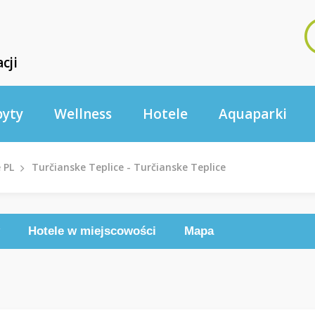
cji
byty
Wellness
Hotele
Aquaparki
 PL
Turčianske Teplice - Turčianske Teplice
Hotele w miejscowości
Mapa