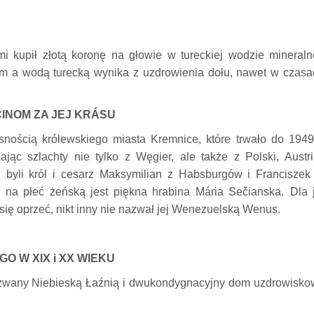
 kupił złotą koronę na głowie w tureckiej wodzie mineralne
m a wodą turecką wynika z uzdrowienia dołu, nawet w czasa
INOM ZA JEJ KRÁSU
snością królewskiego miasta Kremnice, które trwało do 1949 
jąc szlachty nie tylko z Węgier, ale także z Polski, Austri
byli król i cesarz Maksymilian z Habsburgów i Franciszek I
na płeć żeńską jest piękna hrabina Mária Sečianska.
Dla 
i się oprzeć, nikt inny nie nazwał jej Wenezuelską Wenus.
 W XIX i XX WIEKU
zwany Niebieską Łaźnią i dwukondygnacyjny dom uzdrowisko