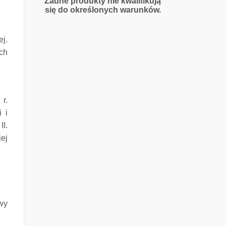
Żadne produkty nie kwalifikują
się do określonych warunków.
j.
ch
r.
i i
I.
jej
wy