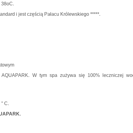
- 38oC.
ndard i jest częścią Pałacu Królewskiego *****.
ratowym
 & AQUAPARK.
W tym spa zużywa się 100% leczniczej wo
 ° C.
QUAPARK.