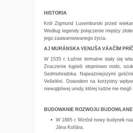
HISTORIA
Król Zigmund Luxemburski przed wiekami
Według legendy połączenie między złote
jego zaawansowanego życia.
AJ MURÁNSKA VENUŠA VÁAČÍM PRÍČ
W 1535 r. Łaźnie termalne stały się wła
Znaczenie kąpieli stopniowo rosło, szuka
Sedmohradska.
Najważniejszymi gośćmi 
Vešeléni.
Dowodem na korzystny wpływ 
niewątpliwej urody, której ludzie nie mogl
BUDOWANIE ROZWOJU BUDOWLANEGO
W 1885 r. Wzrósł nowy budynek na
Jána Kollára.