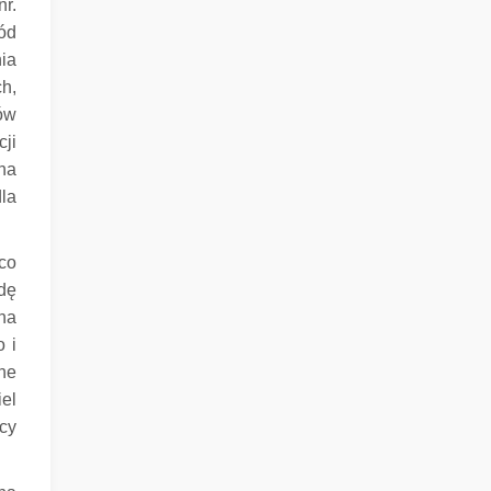
r.
ód
ia
h,
ów
ji
na
la
co
dę
na
 i
ne
iel
ący