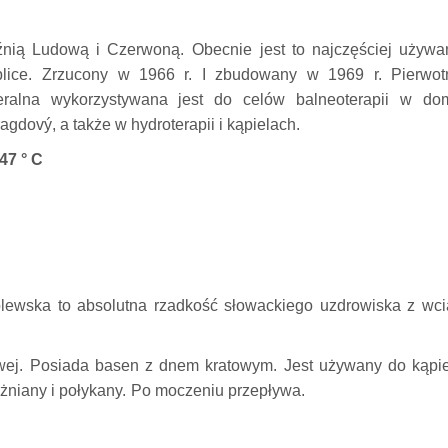
aźnią Ludową i Czerwoną.
Obecnie jest to najczęściej używa
lice.
Zrzucony w 1966 r. I zbudowany w 1969 r. Pierwot
ralna wykorzystywana jest do celów balneoterapii w do
dový, a także w hydroterapii i kąpielach.
47 ° C
lewska to absolutna rzadkość słowackiego uzdrowiska z wci
wej.
Posiada basen z dnem kratowym.
Jest używany do kąpie
żniany i połykany.
Po moczeniu przepływa.