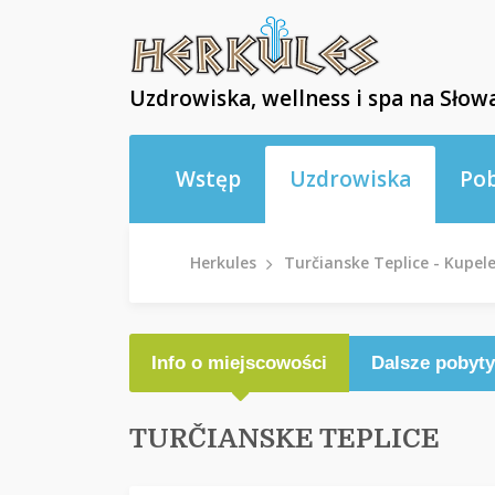
Uzdrowiska, wellness i spa na Słowa
Wstęp
Uzdrowiska
Po
Herkules
Turčianske Teplice - Kupele
Info o miejscowości
Dalsze pobyty
TURČIANSKE TEPLICE