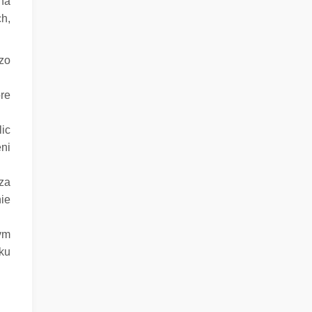
na
h,
zo
óre
ic
eni
dza
ie
nym
ku