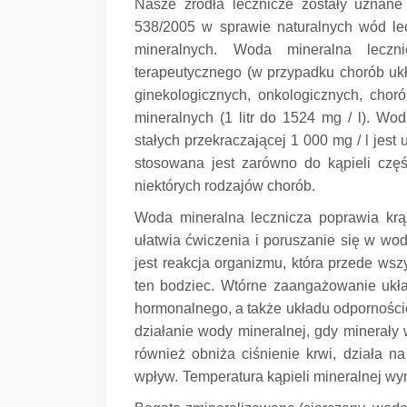
Nasze źródła lecznicze zostały uznane
538/2005 w sprawie naturalnych wód lec
mineralnych.
Woda mineralna leczni
terapeutycznego (w przypadku chorób ukł
ginekologicznych, onkologicznych, ch
mineralnych (1 litr do 1524 mg / l).
Woda
stałych przekraczającej 1 000 mg / l jes
stosowana jest zarówno do kąpieli częśc
niektórych rodzajów chorób.
Woda mineralna lecznicza poprawia krąże
ułatwia ćwiczenia i poruszanie się w wod
jest reakcja organizmu, która przede ws
ten bodziec.
Wtórne zaangażowanie ukł
hormonalnego, a także układu odpornościow
działanie wody mineralnej, gdy minerały 
również obniża ciśnienie krwi, działa na
wpływ.
Temperatura kąpieli mineralnej wyn