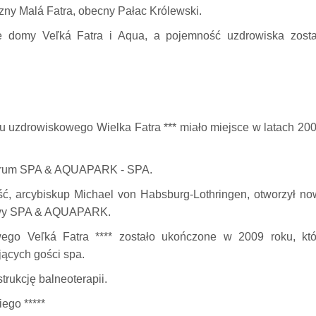
y Malá Fatra, obecny Pałac Królewski.
e domy Veľká Fatra i Aqua, a pojemność uzdrowiska zosta
u uzdrowiskowego Wielka Fatra *** miało miejsce w latach 200
ntrum SPA & AQUAPARK - SPA.
, arcybiskup Michael von Habsburg-Lothringen, otworzył no
owy SPA & AQUAPARK.
go Veľká Fatra **** zostało ukończone w 2009 roku, któ
ących gości spa.
rukcję balneoterapii.
ego *****