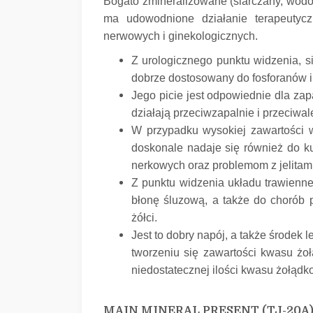
Bogato zmineralizowane (siarczany, wodo
ma udowodnione działanie terapeutyc
nerwowych i ginekologicznych.
Z urologicznego punktu widzenia, s
dobrze dostosowany do fosforanów 
Jego picie jest odpowiednie dla zap
działają przeciwzapalnie i przeciwal
W przypadku wysokiej zawartości w
doskonale nadaje się również do ku
nerkowych oraz problemom z jelitami
Z punktu widzenia układu trawienneg
błonę śluzową, a także do chorób 
żółci.
Jest to dobry napój, a także środe
tworzeniu się zawartości kwasu żo
niedostatecznej ilości kwasu żołąd
MAIN MINERAL PRESENT (TJ-20A