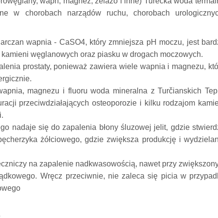
rowęglany, wapń, magnez, żelazo i inne) Turecka woda termal
zne w chorobach narządów ruchu, chorobach urologicznyc
iarczan wapnia - CaSO4, który zmniejsza pH moczu, jest bard
i kamieni węglanowych oraz piasku w drogach moczowych.
alenia prostaty, ponieważ zawiera wiele wapnia i magnezu, kt
ergicznie.
apnia, magnezu i fluoru woda mineralna z Turčianskich Tepl
racji przeciwdziałających osteoporozie i kilku rodzajom kami
.
o nadaje się do zapalenia błony śluzowej jelit, gdzie stwier
pęcherzyka żółciowego, gdzie zwiększa produkcję i wydzielan
k leczniczy na zapalenie nadkwasowością, nawet przy zwiększo
łądkowego.
Wręcz przeciwnie, nie zaleca się picia w przypad
kowego
)