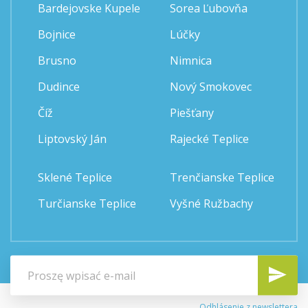
Bardejovske Kupele
Sorea Ľubovňa
Bojnice
Lúčky
Brusno
Nimnica
Dudince
Nový Smokovec
Číž
Piešťany
Liptovský Ján
Rajecké Teplice
Sklené Teplice
Trenčianske Teplice
Turčianske Teplice
Vyšné Ružbachy
Odhlásenie z newslettera