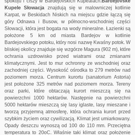
spokoju i ciszy w Bardejovskich Kupealach.
Bardejovske
Kupele Słowacja
znajdują się w malowniczej kotlinie
Karpat, w Beskidach Niskich na miejscu gdzie łączą się
góry Odnawa i Busow, w północno-wschodniej części
Słowacji, która jest bogata na wody mineralne. Łazienki są
położone 5 km od miasta Bardejov w kotlinie
Bardejovskiego potoku, który nosi nazwę Kwaśny potok. W
bliskiej okolicy znajduje się wzgórze Magura (902 m), które
ochrania uzdrowisko przed wiatrami oraz zmianami
klimatycznymi. Jest to mur ochronny ze wschodniej oraz
zachodniej części. Wysokość ośrodka to 279 metrów nad
poziomem morza. Centrum kurortu (sanatorium Astoria)
jest położone 325 metrów nad poziomem morza. Tereny
oraz parki, które obtaczają kurort mieszczą się na
powierzchni 1000 hektarów. Następnie na powierzchni
5000 hektarów mieszczą się lasy iglaste, lasy mieszane i
tworzą przyjemną atmosferę, która ochrania kurort przed
szybkim życiem oraz cywilizacją. Klimat jest umiarkowany.
Opady deszczu wynoszą od 100 do 110 mm. Przeciętna
temperatura to 20oC. Właśnie taki klimat oraz położenie