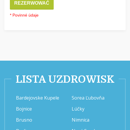
REZERWOWAĆ
* Povinné údaje
LISTA UZDROWISK
Bardejovske Kupele
Sorea Ľubovňa
Bojnice
Lúčky
Brusno
Nimnica