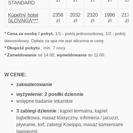
STANDARD
Kúpeľný hotel
2356
2032
2320
1996
2176
SLOVAKIA***
zl
zl
zl
zl
zl
* Cena za osobę / pobyt.
1/1 - pokój jednoosobowy, 1/2 - pokój
dwuosobowy.
Opłata za spa nie jest wliczona w cenę
* Długość pobytu
: min.
7 nocy
* Zameldowanie
od 14.00,
wymeldowanie
do 11.00.
W CENIE:
zakwaterowanie
wyżywienie: 2 posiłki dziennie
wstępne badanie lekarskie
3 zabiegi dziennie
: kąpiel termalna, kąpiel
bąbelkowa, masaż klasyczny, infirmeria / jacuzzi,
pływanie, torf, zabiegi Kneippa, masaż kamieniami
lawowymi