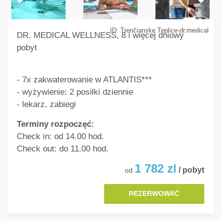
ID: Trenčianske Teplice-dr.medical
DR. MEDICAL WELLNESS, 8 i więcej dniowy
pobyt
- 7x zakwaterowanie w ATLANTIS***
- wyżywienie: 2 posiłki dziennie
- lekarz, zabiegi
Terminy rozpoczęć:
Check in: od 14.00 hod.
Check out: do 11.00 hod.
1 782
zl
/ pobyt
od
REZERWOWAĆ