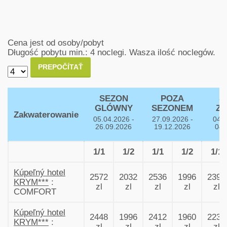
Cena jest od osoby/pobyt
Długość pobytu min.: 4 noclegi.
Wasza ilość noclegów.
PREPOČÍTAŤ
SEZON
POZA
S
GLÓWNY
SEZONEM
Z
Zakwaterowanie
05.04.2026 -
27.09.2026 -
04.0
26.09.2026
19.12.2026
04.
1/1
1/2
1/1
1/2
1/1
Kúpeľný hotel
2572
2032
2536
1996
2392
KRYM***
:
zl
zl
zl
zl
zl
COMFORT
Kúpeľný hotel
2448
1996
2412
1960
2232
KRYM***
:
zl
zl
zl
zl
zl