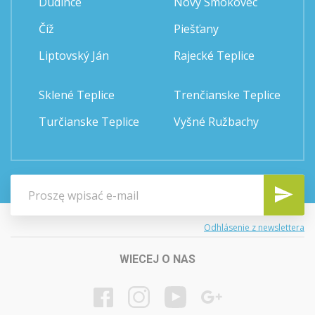
Dudince
Nový Smokovec
Číž
Piešťany
Liptovský Ján
Rajecké Teplice
Sklené Teplice
Trenčianske Teplice
Turčianske Teplice
Vyšné Ružbachy
Odhlásenie z newslettera
WIECEJ O NAS