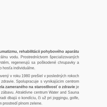
umatizmu, rehabilitácii pohybového aparátu
erálnu vodu. Prostredníctvom špecializovaných
systém, regenerujú sa poškodené chrupavky a
o hosťa individuálne.
vený v roku 1980 prešiel v posledných rokoch
 zdravie. Spolupracuje s vynikajúcim centrom
ela zameraného na starostlivosť o zdravie
je
 a zábavu. Atraktívne centrum Water and Sauna
adi dbajú o kondíciu, či už pri joggingu, golfe,
m prostredí plnom zelene.