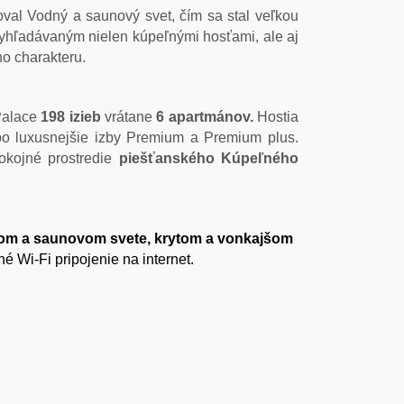
val Vodný a saunový svet, čím sa stal veľkou
vyhľadávaným nielen kúpeľnými hosťami, ale aj
o charakteru.
Palace
198 izieb
vrátane
6 apartmánov.
Hostia
 po luxusnejšie izby Premium a Premium plus.
kojné prostredie
piešťanského Kúpeľného
m a saunovom svete, krytom a vonkajšom
é Wi-Fi pripojenie na internet.