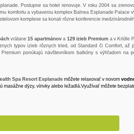
splanade. Postupne sa hotel renovuje. V roku 2004 sa zrenovo
vojmu komfortu a vybaveniu komplex Balnea Esplanade Palace 
 hotelovom komplexe sa konali rôzne konferencie medzinárodnéh
bách
vrátane
15 apartmánov
a
129 izieb Premium
a v Krídle 
nych typov izieb rôznych tried, od Standard či Comfort, až
 a Premium ponúkajú návštevníkom balkóny s výhľadom na po
ealth Spa Resort Esplanade
môžete relaxovať v novom
vodno
sú masážne dýzy, vírivky alebo ležadlá.Využívať môžete bezplatn