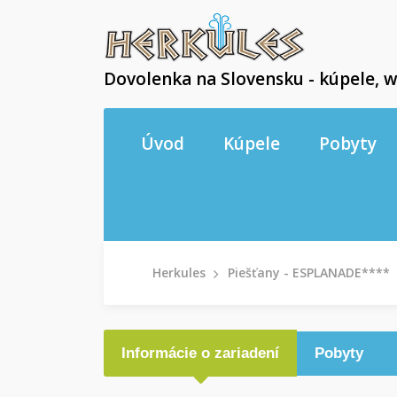
Dovolenka na Slovensku - kúpele, w
Úvod
Kúpele
Pobyty
Herkules
Piešťany - ESPLANADE****
Informácie o zariadení
Pobyty