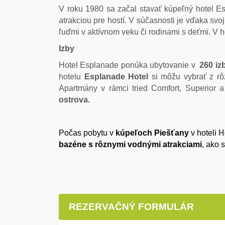
V roku 1980 sa začal stavať kúpeľný hotel E
atrakciou pre hostí. V súčasnosti je vďaka s
ľuďmi v aktívnom veku či rodinami s deťmi. V
Izby
Hotel Esplanade ponúka ubytovanie v
260 iz
hotelu
Esplanade Hotel
si môžu vybrať z rôz
Apartmány v rámci tried Comfort, Superior
ostrova.
Počas pobytu v
kúpeľoch Piešťany
v hoteli
H
bazéne s rôznymi vodnými atrakciami
, ako 
REZERVAČNÝ FORMULÁR