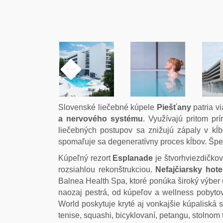
Slovenské liečebné kúpele
Piešťany
patria 
a nervového systému
. Využívajú pritom pr
liečebných postupov sa znižujú zápaly v kĺ
spomaľuje sa degeneratívny proces kĺbov. Špec
Kúpeľný rezort
Esplanade
je štvorhviezdičko
rozsiahlou rekonštrukciou.
Nefajčiarsky hot
Balnea Health Spa, ktoré ponúka široký výber
naozaj pestrá, od kúpeľov a wellness pobytov
World poskytuje kryté aj vonkajšie kúpaliská s 
tenise, squashi, bicyklovaní, petangu, stolnom