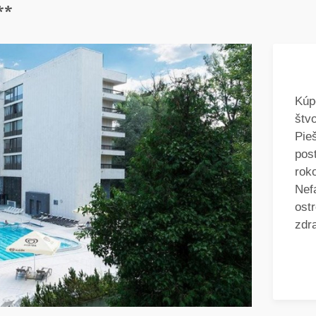
**
Kúp
štv
Pie
pos
rok
Nef
ost
zdr