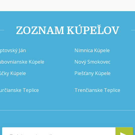
ZOZNAM KÚPEĽOV
iptovský Ján
Nimnica Kúpele
ubovnianske Kúpele
Nový Smokovec
účky Kúpele
Piešťany Kúpele
určianske Teplice
Trenčianske Teplice