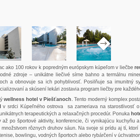
viac ako 100 rokov k popredným európskym kúpeľom v liečbe
re
írodné zdroje – unikátne liečivé sírne bahno a termálnu min
boch a obnovuje sa ich pohyblivosť. Posilňuje sa imunitný 
ializovaní a skúsení lekári zostavia program liečby pre každéh
vý
wellness hotel v Piešťanoch
. Tento moderný komplex posta
el
v srdci Kúpeľného ostrova sa zameriava na starostlivosť o
 unikátnych terapeutických a relaxačných procedúr. Ponuka
hot
 až po športové aktivity, konferencie, či vynikajúcu kuchyňu
množstvom rôznych druhov sáun. Na svoje si prídu aj tí, ktorí r
 tenise, bowlingu, vodných športoch alebo rybárčení v úchvatno