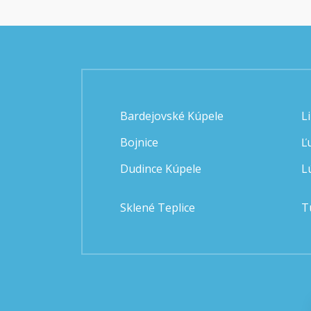
Bardejovské Kúpele
L
Bojnice
Ľ
Dudince Kúpele
L
Sklené Teplice
T