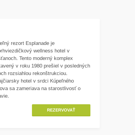
eľný rezort Esplanade je
orhviezdičkový wellness hotel v
šťanoch. Tento moderný komplex
tavený v roku 1980 prešiel v posledných
och rozsiahlou rekonštrukciou.
ajčiarsky hotel v srdci Kúpeľného
rova sa zameriava na starostlivosť o
avie.
REZERVOVAŤ