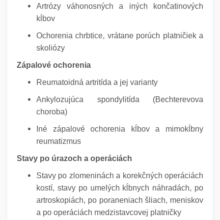
Artrózy váhonosných a iných končatinových
kĺbov
Ochorenia chrbtice, vrátane porúch platničiek a
skoliózy
Zápalové ochorenia
Reumatoidná artritída a jej varianty
Ankylozujúca spondylitída (Bechterevova
choroba)
Iné zápalové ochorenia kĺbov a mimokĺbny
reumatizmus
Stavy po úrazoch a operáciách
Stavy po zlomeninách a korekčných operáciách
kostí, stavy po umelých kĺbnych náhradách, po
artroskopiách, po poraneniach šliach, meniskov
a po operáciách medzistavcovej platničky