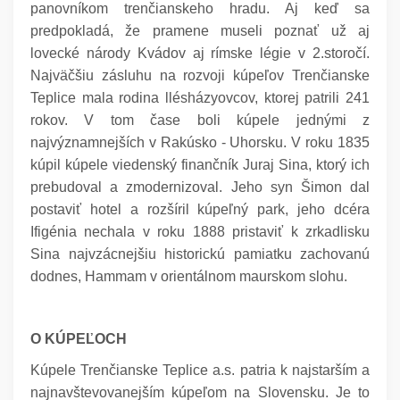
panovníkom trenčianskeho hradu. Aj keď sa
predpokladá, že pramene museli poznať už aj
lovecké národy Kvádov aj rímske légie v 2.storočí.
Najväčšiu zásluhu na rozvoji kúpeľov Trenčianske
Teplice mala rodina llésházyovcov, ktorej patrili 241
rokov. V tom čase boli kúpele jednými z
najvýznamnejších v Rakúsko - Uhorsku. V roku 1835
kúpil kúpele viedenský finančník Juraj Sina, ktorý ich
prebudoval a zmodernizoval. Jeho syn Šimon dal
postaviť hotel a rozšíril kúpeľný park, jeho dcéra
Ifigénia nechala v roku 1888 pristaviť k zrkadlisku
Sina najvzácnejšiu historickú pamiatku zachovanú
dodnes, Hammam v orientálnom maurskom slohu.
O KÚPEĽOCH
Kúpele Trenčianske Teplice a.s. patria k najstarším a
najnavštevovanejším kúpeľom na Slovensku. Je to