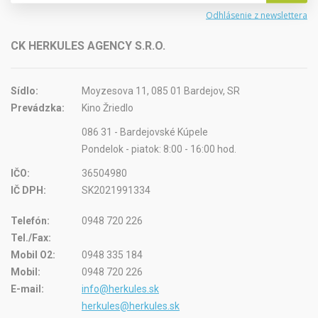
Odhlásenie z newslettera
CK HERKULES AGENCY S.R.O.
Sídlo:
Moyzesova 11, 085 01 Bardejov, SR
Prevádzka:
Kino Žriedlo
086 31 - Bardejovské Kúpele
Pondelok - piatok: 8:00 - 16:00 hod.
IČO:
36504980
IČ DPH:
SK2021991334
Telefón:
0948 720 226
Tel./Fax:
Mobil O2:
0948 335 184
Mobil:
0948 720 226
E-mail:
info@herkules.sk
herkules@herkules.sk