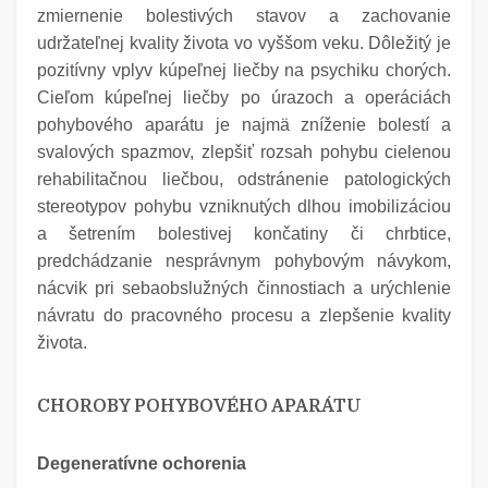
zmiernenie bolestivých stavov a zachovanie
udržateľnej kvality života vo vyššom veku. Dôležitý je
pozitívny vplyv kúpeľnej liečby na psychiku chorých.
Cieľom kúpeľnej liečby po úrazoch a operáciách
pohybového aparátu je najmä zníženie bolestí a
svalových spazmov, zlepšiť rozsah pohybu cielenou
rehabilitačnou liečbou, odstránenie patologických
stereotypov pohybu vzniknutých dlhou imobilizáciou
a šetrením bolestivej končatiny či chrbtice,
predchádzanie nesprávnym pohybovým návykom,
nácvik pri sebaobslužných činnostiach a urýchlenie
návratu do pracovného procesu a zlepšenie kvality
života.
CHOROBY POHYBOVÉHO APARÁTU
Degeneratívne ochorenia