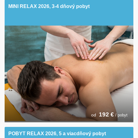
MINI RELAX 2026, 3-4 dňový pobyt
192
€
od
/ pobyt
POBYT RELAX 2026, 5 a viacdňový pobyt