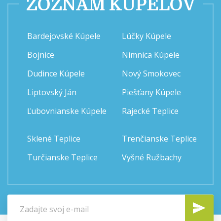
ZOZNAM KÚPEĽOV
Bardejovské Kúpele
Lúčky Kúpele
Bojnice
Nimnica Kúpele
Dudince Kúpele
Nový Smokovec
Liptovský Ján
Piešťany Kúpele
Ľubovnianske Kúpele
Rajecké Teplice
Sklené Teplice
Trenčianske Teplice
Turčianske Teplice
Vyšné Ružbachy