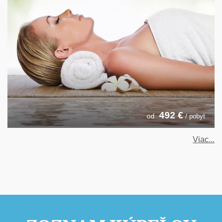
492
€
od
/ pobyt
Viac...