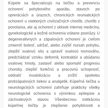
Kúpele sa špecializujú na liečbu a prevenciu
ochorení pohybového aparátu, stavoch po
opreráciách a úrazoch, chronických reumatických
ochorení u niektorých civilizačných chorôb, chorôb z
povolania, ale aj ochorení z oblasti internej medicíny,
gynekologické a kožné ochorenia vrátane psoriázy. U
degeneratívnych a zápalových ochorení je cieľom
zmierniť bolesť, udržať, alebo zvýšiť rozsah pohybu,
zlepšiť svalovú silu a upraviť svalovú rovnováhu,
predchádzať vzniku deformít, kontraktúr a ubúdaniu
svalovej hmoty, zastaviť alebo spomaliť progresiu
choroby, zlepšiť funkčnú a pracovnú schopnosť,
oddialiť invalidizáciu a znížiť spotrebu
protizápalových liekov a analgetík. Kúpeľná liečba u
neurologických ochorení zahrňuje prakticky všetky
neurologické ochorenia s výnimkou epilepsie a
záchvatových stavov. Všeobecnou indikáciou
kúpeľnej liečby je zlepšenie pohyblivosti a