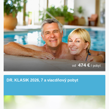
474
€
od
/ pobyt
DR. KLASIK 2026, 7 a viacdňový pobyt