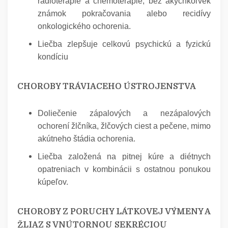
rádioterapie a chemoterapie, bez akýchkoľvek
známok pokračovania alebo recidívy
onkologického ochorenia.
Liečba zlepšuje celkovú psychickú a fyzickú
kondíciu
CHOROBY TRÁVIACEHO ÚSTROJENSTVA
Doliečenie zápalových a nezápalových
ochorení žlčníka, žlčových ciest a pečene, mimo
akútneho štádia ochorenia.
Liečba založená na pitnej kúre a diétnych
opatreniach v kombinácii s ostatnou ponukou
kúpeľov.
CHOROBY Z PORUCHY LÁTKOVEJ VÝMENY A
ŽLIAZ S VNÚTORNOU SEKRÉCIOU