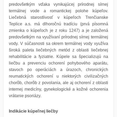
predovšetkým vďaka vynikajúcej prírodnej sírnej
termálnej vode a romantickej polohe kúpeľov.
Liečebná starostlivosť v kúpeľoch Trenčianske
Teplice a.s. má dlhoročnú tradíciu (prvá písomná
zmienka o kúpeľoch je z roku 1247) a je založená
predovšetkým na využívaní prírodnej sírnej termálnej
vody. V súčasnosti sa okrem termálnej vody využíva
široká paleta liečebných metód z oblasti liečebnej
rehabilitácie a fyziatrie. Kúpele sa špecializujú na
liečbu a prevenciu ochorení pohybového aparátu,
stavoch po operáciách a úrazoch, chronických
reumatických ochorení u niektorých civilizačných
chorôb, chorôb z povolania, ale aj ochorení z oblasti
internej medicíny, gynekologické a kožné ochorenia
vrátanie psoriázy.
Indikácie kúpeľnej liečby