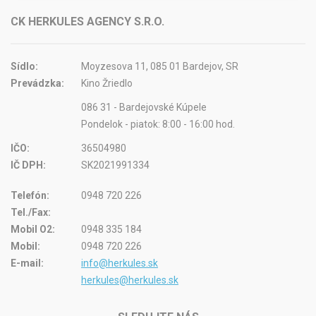
CK HERKULES AGENCY S.R.O.
Sídlo:
Moyzesova 11, 085 01 Bardejov, SR
Prevádzka:
Kino Žriedlo
086 31 - Bardejovské Kúpele
Pondelok - piatok: 8:00 - 16:00 hod.
IČO:
36504980
IČ DPH:
SK2021991334
Telefón:
0948 720 226
Tel./Fax:
Mobil O2:
0948 335 184
Mobil:
0948 720 226
E-mail:
info@herkules.sk
herkules@herkules.sk