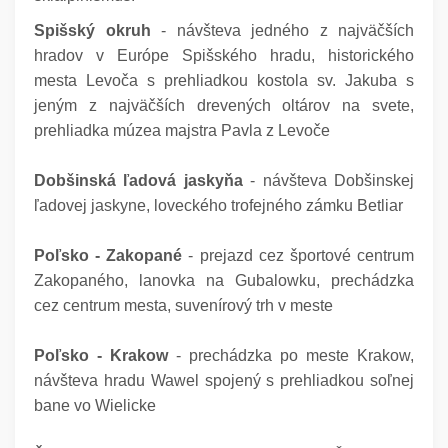
Spišský okruh
- návšteva jedného z najväčších
hradov v Európe Spišského hradu, historického
mesta Levoča s prehliadkou kostola sv. Jakuba s
jeným z najväčších drevených oltárov na svete,
prehliadka múzea majstra Pavla z Levoče
Dobšinská ľadová jaskyňa
- návšteva Dobšinskej
ľadovej jaskyne, loveckého trofejného zámku Betliar
Poľsko - Zakopané
- prejazd cez športové centrum
Zakopaného, lanovka na Gubalowku, prechádzka
cez centrum mesta, suvenírový trh v meste
Poľsko - Krakow
- prechádzka po meste Krakow,
návšteva hradu Wawel spojený s prehliadkou soľnej
bane vo Wielicke