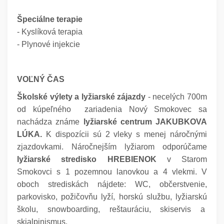
Špeciálne terapie
- Kyslíková terapia
- Plynové injekcie
VOĽNÝ ČAS
Školské výlety a lyžiarské zájazdy
- necelých 700m
od kúpeľného zariadenia Nový Smokovec sa
nachádza známe
lyžiarské centrum JAKUBKOVA
LÚKA.
K dispozícii sú 2 vleky s menej náročnými
zjazdovkami. Náročnejším lyžiarom odporúčame
lyžiarské stredisko HREBIENOK
v Starom
Smokovci s 1 pozemnou lanovkou a 4 vlekmi. V
oboch strediskách nájdete: WC, občerstvenie,
parkovisko, požičovňu lyží, horskú službu, lyžiarskú
školu, snowboarding, reštauráciu, skiservis a
skialpinismus.