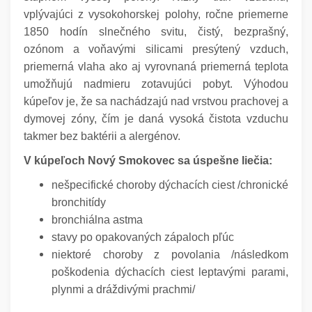
vplývajúci z vysokohorskej polohy, ročne priemerne
1850 hodín slnečného svitu, čistý, bezprašný,
ozónom a voňavými silicami presýtený vzduch,
priemerná vlaha ako aj vyrovnaná priemerná teplota
umožňujú nadmieru zotavujúci pobyt. Výhodou
kúpeľov je, že sa nachádzajú nad vrstvou prachovej a
dymovej zóny, čím je daná vysoká čistota vzduchu
takmer bez baktérii a alergénov.
V kúpeľoch Nový Smokovec sa úspešne liečia:
nešpecifické choroby dýchacích ciest /chronické
bronchitídy
bronchiálna astma
stavy po opakovaných zápaloch pľúc
niektoré choroby z povolania /následkom
poškodenia dýchacích ciest
leptavými parami,
plynmi a dráždivými prachmi/