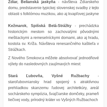
Ždiar, Belianská jaskyňa
- návšteva Ždiarskeho
domu, predstavenie typickej slovenskej svadby z tejto
oblasti s folklórnou muzikou, ako aj kvapľovej jaskyne
Kežmarok, Spišská Belá-Strážky
- prechádzka
historickým mestom so zachovalými pôvodnými
meštiackymi a remeselníckymi domami, ako aj hradu,
kostola sv. Kríža. Návšteva renesančného kaštieľa v
Strážkach.
Z Nového Smokovca môžete absolvovať jednodňové
výlety do nasledovných zaujímavých miest:
Stará Ľubovňa, Vyšné Ružbachy
-
staroľubovniansky hrad spojený s atraktívnou
prehliadkou skanzemu ľudovej architetkúry, areál
sochárskeho sympózia, švajčiarske domčeky, prameň
liečivej vody, prírodný kráter vo Vyšných Ružbachoch