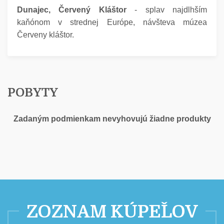
Dunajec, Červený Kláštor
- splav najdlhším
kaňónom v strednej Európe, návšteva múzea
Červeny kláštor.
POBYTY
Zadaným podmienkam nevyhovujú žiadne produkty
ZOZNAM KÚPEĽOV