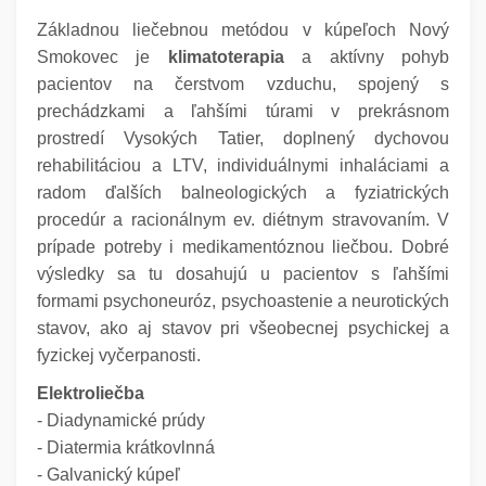
Základnou liečebnou metódou v kúpeľoch Nový
Smokovec je
klimatoterapia
a aktívny pohyb
pacientov na čerstvom vzduchu, spojený s
prechádzkami a ľahšími túrami v prekrásnom
prostredí Vysokých Tatier, doplnený dychovou
rehabilitáciou a LTV, individuálnymi inhaláciami a
radom ďalších balneologických a fyziatrických
procedúr a racionálnym ev. diétnym stravovaním. V
prípade potreby i medikamentóznou liečbou. Dobré
výsledky sa tu dosahujú u pacientov s ľahšími
formami psychoneuróz, psychoastenie a neurotických
stavov, ako aj stavov pri všeobecnej psychickej a
fyzickej vyčerpanosti.
Elektroliečba
- Diadynamické prúdy
- Diatermia krátkovlnná
- Galvanický kúpeľ