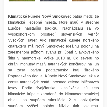
Klimatické kúpele Nový Smokovec
patria medzi tie
klimatické liečebné miesta, ktoré majú v strednej
Európe najstaršiu tradíciu. Nachádzajú sa vo
vysokohorskom prostredí slovenských veľhôr
Vysokých Tatier. Ako klimatické kúpele horského
charakteru má Nový Smokovec ideálnu polohu na
zalesnenom južnom svahu pri úpätí Slavkovského
štítu v nadmorskej výške 1010 m. Od severu ho
chráni mohutný masív tatranských končiarov, na juh
sa zasa otvára podtatranský kraj širokého
Popradského údolia. Kúpele Nový Smokovec ležia v
centre tatranských osád uprostred zelene ihličnatých
lesov. Podľa švajčiarskej klasifikácie sú tieto
klimatické kúpele zaradené do klimatoterapeutickej
oblasti so stupňom stimulácie 2 s ionizujúcim
stupňom vyššej polohy. Nízky tlak vzduchu,