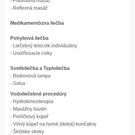
- Podvodná masáž
- Reflexná masáž
Medikamentózna liečba
Pohybová liečba
- Liečebný telocvik individuálny
- Uvoľňovacie cviky
Svetloliečba a Teploliečba
- Biotronová lampa
- Solux
Vodoliečebné procedúry
- Hydrokineziterapia
- Masážny bazén
- Perličkový kúpeľ
- Vírivý kúpeľ na horné (dolné) končatiny
- Škótske streky