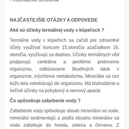
NAJČASTEJŠIE OTÁZKY A ODPOVEDE
Aké sú účinky termálnej vody v kúpeľoch ?
Termálne vody v kúpeľoch sa začali pre zdravotné
účely využívať koncom 15.storočia azačiatkom 16.
storočia, využívajú sa dodnes. Účinky termálnych vôd
podporujú centrálne a periférne prekrvenie
organizmu, odbúravanie škodlivých látok v
organizme, zrýchlenie metabolizmu. Minerálie sa cez
kožu tela vstrebávajú do organizmu. Má blahodárne a
liečivé účinky na pohybový a nervový aparát.
Čo spôsobuje zafarbenie vody ?
Zafarbenie vody spôsobuje obsah minerálov vo vode,
minerálie sedimentujú a podľa obsahu minerálov sa
voda zafarbuje do hneda, zelena a červena. Z