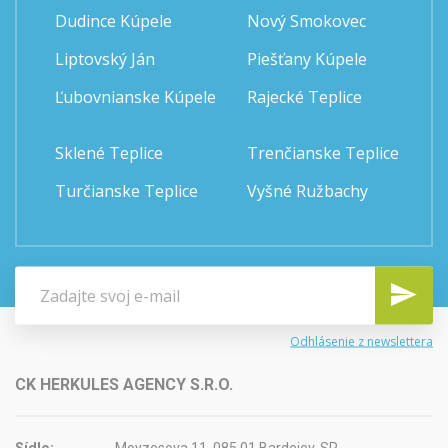
Dudince Kúpele
Nový Smokovec
Liptovský Ján
Piešťany Kúpele
Ľubovnianske Kúpele
Rajecké Teplice
Sklené Teplice
Trenčianske Teplice
Turčianske Teplice
Vyšné Ružbachy
Odhlásenie z newslettera
CK HERKULES AGENCY S.R.O.