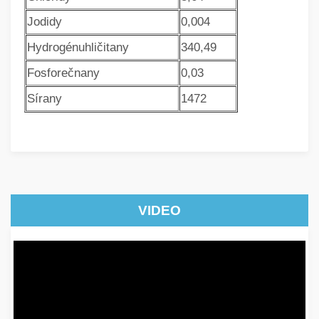
Jodidy
0,004
Hydrogénuhličitany
340,49
Fosforečnany
0,03
Sírany
1472
VIDEO