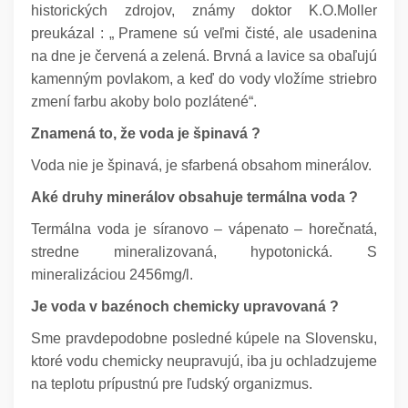
historických zdrojov, známy doktor K.O.Moller
preukázal : „ Pramene sú veľmi čisté, ale usadenina
na dne je červená a zelená. Brvná a lavice sa obaľujú
kamenným povlakom, a keď do vody vložíme striebro
zmení farbu akoby bolo pozlátené“.
Znamená to, že voda je špinavá ?
Voda nie je špinavá, je sfarbená obsahom minerálov.
Aké druhy minerálov obsahuje termálna voda ?
Termálna voda je síranovo – vápenato – horečnatá,
stredne mineralizovaná, hypotonická. S
mineralizáciou 2456mg/l.
Je voda v bazénoch chemicky upravovaná ?
Sme pravdepodobne posledné kúpele na Slovensku,
ktoré vodu chemicky neupravujú, iba ju ochladzujeme
na teplotu prípustnú pre ľudský organizmus.