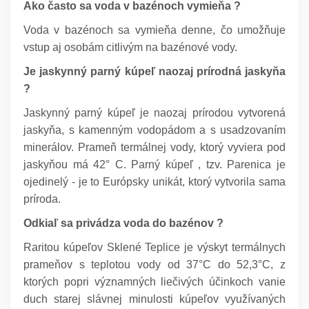
Ako často sa voda v bazénoch vymieňa ?
Voda v bazénoch sa vymieňa denne, čo umožňuje
vstup aj osobám citlivým na bazénové vody.
Je jaskynný parný kúpeľ naozaj prírodná jaskyňa
?
Jaskynný parný kúpeľ je naozaj prírodou vytvorená
jaskyňa, s kamenným vodopádom a s usadzovaním
minerálov. Prameň termálnej vody, ktorý vyviera pod
jaskyňou má 42° C. Parný kúpeľ , tzv. Parenica je
ojedinelý - je to Európsky unikát, ktorý vytvorila sama
príroda.
Odkiaľ sa privádza voda do bazénov ?
Raritou kúpeľov Sklené Teplice je výskyt termálnych
prameňov s teplotou vody od 37°C do 52,3°C, z
ktorých popri významných liečivých účinkoch vanie
duch starej slávnej minulosti kúpeľov využívaných