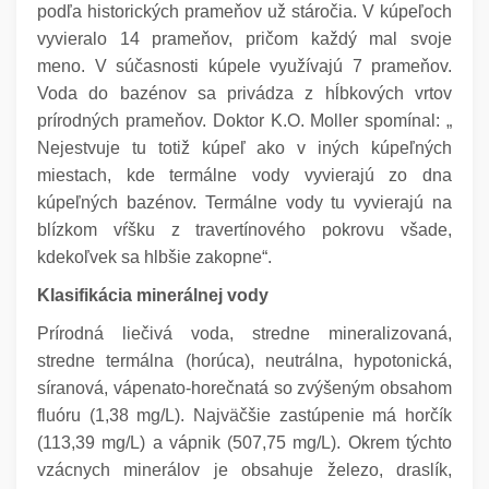
podľa historických prameňov už stáročia. V kúpeľoch
vyvieralo 14 prameňov, pričom každý mal svoje
meno. V súčasnosti kúpele využívajú 7 prameňov.
Voda do bazénov sa privádza z hĺbkových vrtov
prírodných prameňov. Doktor K.O. Moller spomínal: „
Nejestvuje tu totiž kúpeľ ako v iných kúpeľných
miestach, kde termálne vody vyvierajú zo dna
kúpeľných bazénov. Termálne vody tu vyvierajú na
blízkom vŕšku z travertínového pokrovu všade,
kdekoľvek sa hlbšie zakopne“.
Klasifikácia minerálnej vody
Prírodná liečivá voda, stredne mineralizovaná,
stredne termálna (horúca), neutrálna, hypotonická,
síranová, vápenato-horečnatá so zvýšeným obsahom
fluóru (1,38 mg/L). Najväčšie zastúpenie má horčík
(113,39 mg/L) a vápnik (507,75 mg/L). Okrem týchto
vzácnych minerálov je obsahuje železo, draslík,