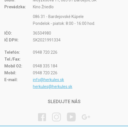
Sídlo:
Moyzesova 11, 085 01 Bardejov, SR
Prevádzka:
Kino Žriedlo
086 31 - Bardejovské Kúpele
Pondelok - piatok: 8:00 - 16:00 hod.
IČO:
36504980
IČ DPH:
SK2021991334
Telefón:
0948 720 226
Tel./Fax:
Mobil O2:
0948 335 184
Mobil:
0948 720 226
E-mail:
info@herkules.sk
herkules@herkules.sk
SLEDUJTE NÁS