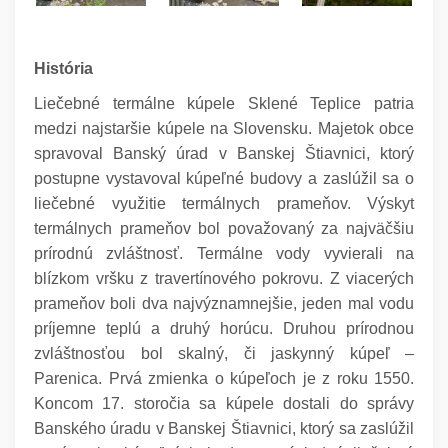
História
Liečebné termálne kúpele Sklené Teplice patria
medzi najstaršie kúpele na Slovensku. Majetok obce
spravoval Banský úrad v Banskej Štiavnici, ktorý
postupne vystavoval kúpeľné budovy a zaslúžil sa o
liečebné využitie termálnych prameňov. Výskyt
termálnych prameňov bol považovaný za najväčšiu
prírodnú zvláštnosť. Termálne vody vyvierali na
blízkom vršku z travertínového pokrovu. Z viacerých
prameňov boli dva najvýznamnejšie, jeden mal vodu
príjemne teplú a druhý horúcu. Druhou prírodnou
zvláštnosťou bol skalný, či jaskynný kúpeľ –
Parenica.
Prvá zmienka o kúpeľoch je z roku 1550.
Koncom 17. storočia sa kúpele dostali do správy
Banského úradu v Banskej Štiavnici, ktorý sa zaslúžil