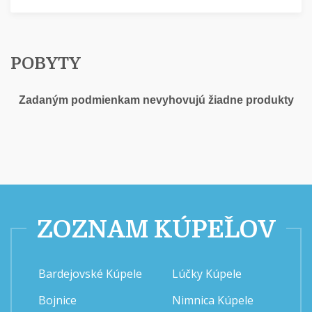
POBYTY
Zadaným podmienkam nevyhovujú žiadne produkty
ZOZNAM KÚPEĽOV
Bardejovské Kúpele
Lúčky Kúpele
Bojnice
Nimnica Kúpele