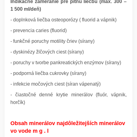
Indikačné zameranie pre pitnú liečbu (max. 300 –
1 500 ml/deň)
- doplnková liečba osteoporózy ( fluorid a vápnik)
- prevencia caries (fluorid)
- funkčné poruchy motility čriev (sírany)
- dyskinézy žlčových ciest (sírany)
- poruchy v tvorbe pankreatických enzýmov (sírany)
- podporná liečba cukrovky (sírany)
- infekcie močových ciest (síran vápenatý)
- čiastočné denné krytie minerálov (fluór, vápnik,
horčík)
Obsah minerálov najdôležitejších minerálov
vo vode m g . l