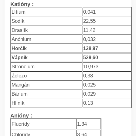
Katióny :
Lítium
0,041
Sodík
22,55
Draslík
11,42
Anónium
0,032
Horčík
128,97
Vápnik
529,60
Stroncium
10,973
Železo
0,38
Mangán
0,025
Bárium
0,029
Hliník
0,13
Anióny :
Fluoridy
1,34
Chloridy
3,64