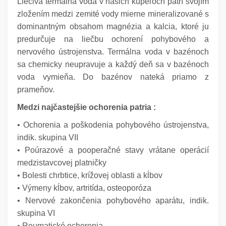
Liečivá termálna voda v našich kúpeľoch patrí svojím
zložením medzi zemité vody mierne mineralizované s
dominantným obsahom magnézia a kalcia, ktoré ju
predurčuje na liečbu ochorení pohybového a
nervového ústrojenstva. Termálna voda v bazénoch
sa chemicky neupravuje a každý deň sa v bazénoch
voda vymieňa. Do bazénov nateká priamo z
prameňov.
Medzi najčastejšie ochorenia patria :
• Ochorenia a poškodenia pohybového ústrojenstva,
indik. skupina VII
• Poúrazové a pooperačné stavy vrátane operácií
medzistavcovej platničky
• Bolesti chrbtice, krížovej oblasti a kĺbov
• Výmeny kĺbov, artritída, osteoporóza
• Nervové zakončenia pohybového aparátu, indik.
skupina VI
• Reumatické ochorenia