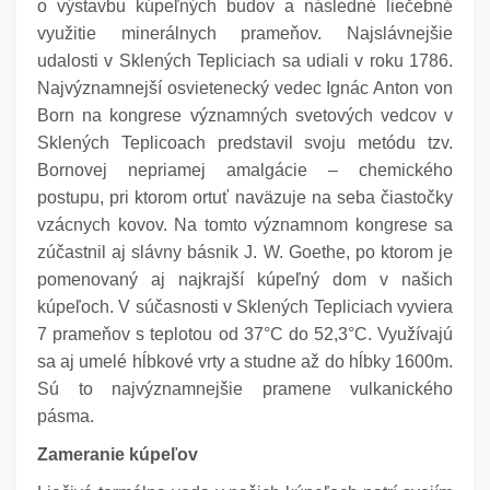
o výstavbu kúpeľných budov a následné liečebné
využitie minerálnych prameňov.
Najslávnejšie
udalosti v Sklených Tepliciach sa udiali v roku 1786.
Najvýznamnejší osvietenecký vedec Ignác Anton von
Born na kongrese
významných svetových vedcov v
Sklených Teplicoach
predstavil svoju metódu tzv.
Bornovej nepriamej amalgácie – chemického
postupu, pri ktorom ortuť naväzuje na seba čiastočky
vzácnych kovov.
Na tomto významnom kongrese sa
zúčastnil aj slávny básnik J. W. Goethe, po ktorom je
pomenovaný aj najkrajší kúpeľný dom v našich
kúpeľoch.
V súčasnosti v Sklených Tepliciach vyviera
7 prameňov s teplotou od 37°C do 52,3°C. Využívajú
sa aj umelé hĺbkové vrty a studne až do hĺbky 1600m.
Sú to najvýznamnejšie pramene vulkanického
pásma.
Zameranie kúpeľov