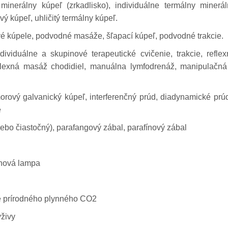
minerálny kúpeľ (zrkadlisko), individuálne termálny minerál
vý kúpeľ, uhličitý termálny kúpeľ.
é kúpele, podvodné masáže, šľapací kúpeľ, podvodné trakcie.
dividuálne a skupinové terapeutické cvičenie, trakcie, refle
lexná masáž chodidiel, manuálna lymfodrenáž, manipulačná
morový galvanický kúpeľ, interferenčný prúd, diadynamické prú
e
ebo čiastočný), parafangový zábal, parafínový zábal
onová lampa
cie prírodného plynného CO2
ýživy