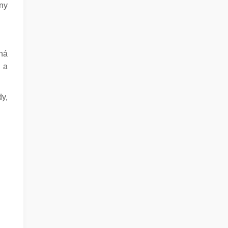
ny
xná
 a
dy,