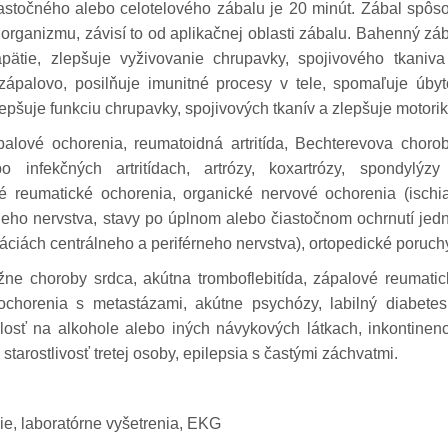
iastočného alebo celotelového zábalu je 20 minút. Zábal spôs
organizmu, závisí to od aplikačnej oblasti zábalu. Bahenný zá
pätie, zlepšuje vyživovanie chrupavky, spojivového tkaniva
izápalovo, posilňuje imunitné procesy v tele, spomaľuje úbyt
epšuje funkciu chrupavky, spojivových tkanív a zlepšuje motorik
alové ochorenia, reumatoidná artritída, Bechterevova chorob
 infekčných artritídach, artrózy, koxartrózy, spondylýzy
é reumatické ochorenia, organické nervové ochorenia (ischia
eho nervstva, stavy po úplnom alebo čiastočnom ochrnutí jed
áciách centrálneho a periférneho nervstva), ortopedické poruch
žne choroby srdca, akútna tromboflebitída, zápalové reumatic
chorenia s metastázami, akútne psychózy, labilný diabetes
losť na alkohole alebo iných návykových látkach, inkontinenc
starostlivosť tretej osoby, epilepsia s častými záchvatmi.
ie, laboratórne vyšetrenia, EKG