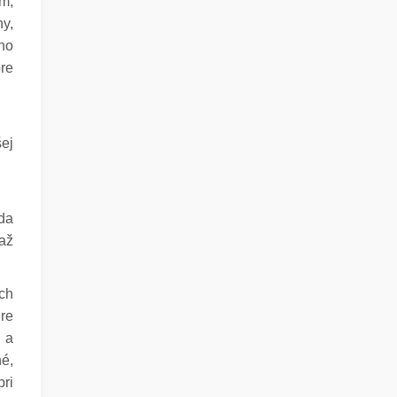
m,
y,
ho
re
šej
oda
 až
ch
re
h a
é,
pri