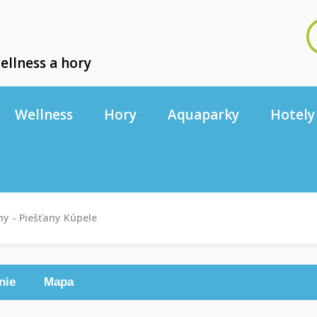
ellness a hory
Wellness
Hory
Aquaparky
Hotely
ny - Piešťany Kúpele
nie
Mapa