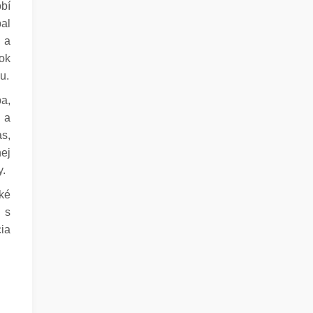
obí
bal
 a
ok
u.
a,
 a
s,
nej
y.
ké
 s
ia