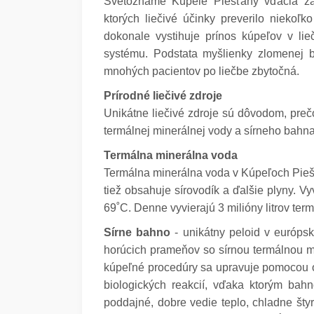
Svetoznáme Kúpele Piešťany vďačia za
ktorých liečivé účinky preverilo nieko
dokonale vystihuje prínos kúpeľov v li
systému. Podstata myšlienky zlomenej b
mnohých pacientov po liečbe zbytočná.
Prírodné liečivé zdroje
Unikátne liečivé zdroje sú dôvodom, preč
termálnej minerálnej vody a sírneho bahna 
Termálna minerálna voda
Termálna minerálna voda v Kúpeľoch Piešť
tiež obsahuje sírovodík a ďalšie plyny. V
69˚C. Denne vyvierajú 3 milióny litrov term
Sírne bahno
- unikátny peloid v európs
horúcich prameňov so sírnou termálnou m
kúpeľné procedúry sa upravuje pomocou or
biologických reakcií, vďaka ktorým bah
poddajné, dobre vedie teplo, chladne šty