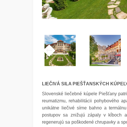
LIEČIVÁ SILA PIEŠŤANSKÝCH KÚPE
Slovenské liečebné kúpele Piešťany pat
reumatizmu, rehabilitácii pohybového ap
unikátne liečivé sírne bahno a termáln
postupov sa znižujú zápaly v kĺboch a
regenerujú sa poškodené chrupavky a spo