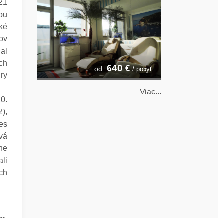
21
bou
ké
ov
al
ch
640
€
od
/ pobyt
úry
Viac...
0.
2),
nes
vá
ne
ali
ých