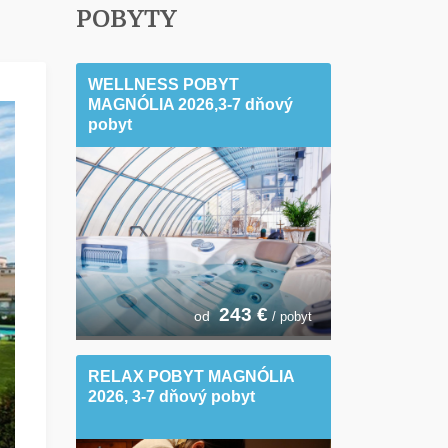
POBYTY
WELLNESS POBYT
MAGNÓLIA 2026,3-7 dňový
pobyt
243
€
od
/ pobyt
RELAX POBYT MAGNÓLIA
2026, 3-7 dňový pobyt