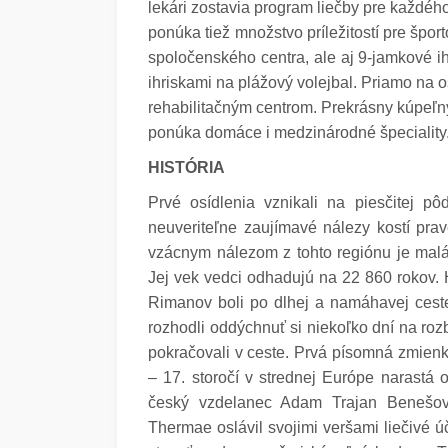
lekári zostavia program liečby pre každého
ponúka tiež množstvo príležitostí pre špor
spoločenského centra, ale aj 9-jamkové ih
ihriskami na plážový volejbal. Priamo na 
rehabilitačným centrom. Prekrásny kúpeľný
ponúka domáce i medzinárodné špeciality
HISTÓRIA
Prvé osídlenia vznikali na piesčitej p
neuveriteľne zaujímavé nálezy kostí pra
vzácnym nálezom z tohto regiónu je mal
Jej vek vedci odhadujú na 22 860 rokov. H
Rimanov boli po dlhej a namáhavej ceste
rozhodli oddýchnuť si niekoľko dní na ro
pokračovali v ceste. Prvá písomná zmienk
– 17. storočí v strednej Európe narastá
český vzdelanec Adam Trajan Benešovs
Thermae oslávil svojimi veršami liečivé ú