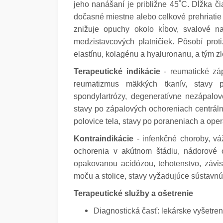
jeho nanášaní je približne 45˚C. Dĺžka č
dočasné miestne alebo celkové prehriatie 
znižuje opuchy okolo kĺbov, svalové na
medzistavcových platničiek. Pôsobí prot
elastínu, kolagénu a hyaluronanu, a tým zl
Terapeutické indikácie
- reumatické záp
reumatizmus mäkkých tkanív, stavy po
spondylartrózy, degeneratívne nezápalov
stavy po zápalových ochoreniach centráln
polovice tela, stavy po poraneniach a oper
Kontraindikácie
- infenkčné choroby, vá
ochorenia v akútnom štádiu, nádorové o
opakovanou acidózou, tehotenstvo, závis
moču a stolice, stavy vyžadujúce sústavnú 
Terapeutické služby a ošetrenie
Diagnostická časť: lekárske vyšetren