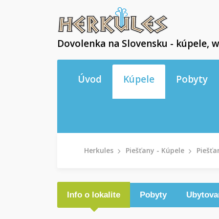
Dovolenka na Slovensku - kúpele, w
Úvod
Kúpele
Pobyty
Herkules
Piešťany - Kúpele
Piešťa
Info o lokalite
Pobyty
Ubytova