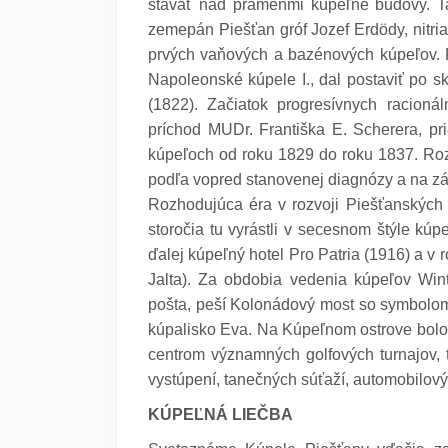
stavať nad prameňmi kúpeľné budovy. Ta
zemepán Piešťan gróf Jozef Erdödy, nitria
prvých vaňových a bazénových kúpeľov. P
Napoleonské kúpele I., dal postaviť po 
(1822). Začiatok progresívnych racion
príchod MUDr. Františka E. Scherera, pr
kúpeľoch od roku 1829 do roku 1837. Rozh
podľa vopred stanovenej diagnózy a na zák
Rozhodujúca éra v rozvoji Piešťanských
storočia tu vyrástli v secesnom štýle kú
ďalej kúpeľný hotel Pro Patria (1916) a v r
Jalta). Za obdobia vedenia kúpeľov Wint
pošta, peší Kolonádový most so symbolo
kúpalisko Eva. Na Kúpeľnom ostrove bolo 
centrom významných golfových turnajov, t
vystúpení, tanečných súťaží, automobilov
KÚPEĽNÁ LIEČBA