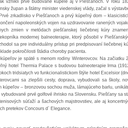
k vznikli prvé budované kúpele aj v Piešťanoch. V roku 18
nsky župan a štátny minister viedenskej vlády, začal s výstav
rvé zrkadlisko v Piešťanoch a prvý kúpeľný dom – klasicistic
skončení napoleonských vojen na uzdravovanie ranených vojak
álnych zmien v metódach piešťanskej liečebnej kúry znamen
iekopníka modernej balneoterapie, ktorý pôsobil v Piešťanský
odol sa pre individuálny prístup pri predpisovaní liečebnej k
lade pokročilosti štádia choroby pacienta.
 kúpeľov je späté s menom rodiny Winterovcov. Na začiatku 2
peľný hotel Thermia Palace s budovou balneoterapie Irma (191
okoch tridsiatych vo funkcionalistickom štýle hotel Excelsior (d
erovcami sa zlepšili cesty, doprava, vybudovali sa školy, no
m kúpeľov – bronzovou sochou muža, lámajúceho barlu, unikát
vybudované prvé golfové ihrisko na Slovensku. Piešťany sa st
enisových súťaží a šachových majstrovstiev, ale aj koncertn
ých pretekov Concours d´ Elegance.