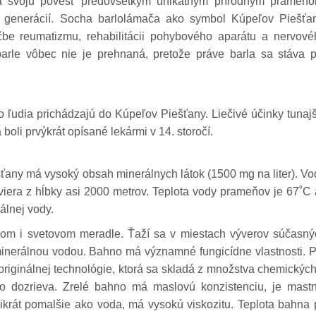
 svoju povesť predovšetkým unikátnym prírodným prameňo
ľko generácií. Socha barlolámača ako symbol Kúpeľov Piešťan
ečbe reumatizmu, rehabilitácii pohybového aparátu a nervové
arle vôbec nie je prehnaná, pretože práve barla sa stáva p
o ľudia prichádzajú do Kúpeľov Piešťany. Liečivé účinky tunaj
boli prvýkrát opísané lekármi v 14. storočí.
any má vysoký obsah minerálnych látok (1500 mg na liter). V
yviera z hĺbky asi 2000 metrov. Teplota vody prameňov je 67˚C
álnej vody.
kom i svetovom meradle. Ťaží sa v miestach výverov súčasný
inerálnou vodou. Bahno má významné fungicídne vlastnosti. P
iginálnej technológie, ktorá sa skladá z množstva chemickýc
no dozrieva. Zrelé bahno má maslovú konzistenciu, je mastn
rikrát pomalšie ako voda, má vysokú viskozitu. Teplota bahna 