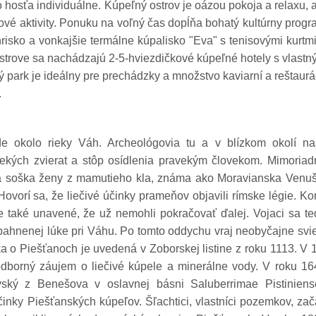
 hosťa individuálne. Kúpeľný ostrov je oázou pokoja a relaxu, 
tové aktivity. Ponuku na voľný čas dopĺňa bohatý kultúrny prog
risko a vonkajšie termálne kúpalisko "Eva" s tenisovými kurtm
ostrove sa nachádzajú 2-5-hviezdičkové kúpeľné hotely s vlast
 park je ideálny pre prechádzky a množstvo kaviarní a reštaurá
.
ôde okolo rieky Váh. Archeológovia tu a v blízkom okolí naš
vekých zvierat a stôp osídlenia pravekým človekom. Mimoriad
á soška ženy z mamutieho kla, známa ako Moravianska Venuš
ovorí sa, že liečivé účinky prameňov objavili rímske légie. K
 také unavené, že už nemohli pokračovať ďalej. Vojaci sa te
zbahnenej lúke pri Váhu. Po tomto oddychu vraj neobyčajne svi
a o Piešťanoch je uvedená v Zoborskej listine z roku 1113. V 
 odborný záujem o liečivé kúpele a minerálne vody. V roku 16
ký z Benešova v oslavnej básni Saluberrimae Pistiniens
činky Piešťanských kúpeľov. Šľachtici, vlastníci pozemkov, zač