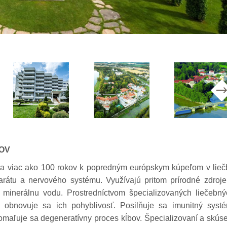
ĽOV
ria viac ako 100 rokov k popredným európskym kúpeľom v lieč
arátu a nervového systému. Využívajú pritom prírodné zdroje
u minerálnu vodu. Prostredníctvom špecializovaných liečebný
 obnovuje sa ich pohyblivosť. Posilňuje sa imunitný systé
maľuje sa degeneratívny proces kĺbov. Špecializovaní a skúse