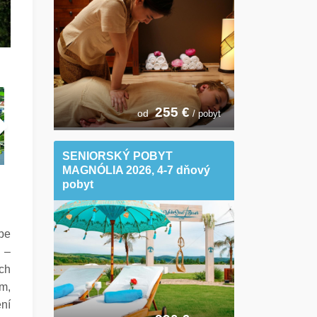
255
€
od
/ pobyt
SENIORSKÝ POBYT
MAGNÓLIA 2026, 4-7 dňový
pobyt
be
 –
ch
m,
ní