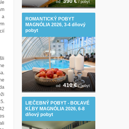
390
€
od
/ pobyt
ale
ram
i a
ROMANTICKÝ POBYT
ným
MAGNÓLIA 2026, 3-4 dňový
pobyt
cií
li
ne
a.
one
410
€
od
/ pobyt
da
eži
15.
LIEČEBNÝ POBYT - BOĽAVÉ
KĹBY MAGNÓLIA 2026, 6-8
42
dňový pobyt
es
ali