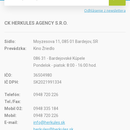
Odhlásenie z newslettera
CK HERKULES AGENCY S.R.O.
Sídlo:
Moyzesova 11, 085 01 Bardejov, SR
Prevádzka:
Kino Žriedlo
086 31 - Bardejovské Kúpele
Pondelok - piatok: 8:00 - 16:00 hod.
IČO:
36504980
IČ DPH:
SK2021991334
Telefón:
0948 720 226
Tel./Fax:
Mobil O2:
0948 335 184
Mobil:
0948 720 226
E-mail:
info@herkules.sk
herkules@herkules.sk