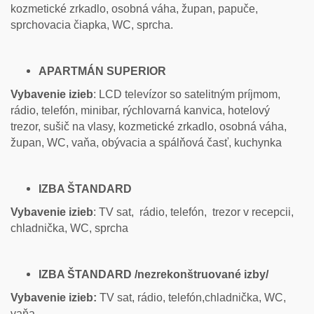
kozmetické zrkadlo, osobná váha, župan, papuče,
sprchovacia čiapka, WC, sprcha.
APARTMÁN SUPERIOR
Vybavenie izieb
: LCD televízor so satelitným príjmom,
rádio, telefón, minibar, rýchlovarná kanvica, hotelový
trezor, sušič na vlasy, kozmetické zrkadlo, osobná váha,
župan, WC, vaňa, obývacia a spálňová časť, kuchynka
IZBA ŠTANDARD
Vybavenie izieb
: TV sat, rádio, telefón, trezor v recepcii,
chladnička, WC, sprcha
IZBA ŠTANDARD /nezrekonštruované izby/
Vybavenie izieb:
TV sat, rádio, telefón,chladnička, WC,
vaňa