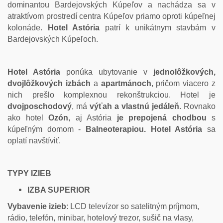
dominantou Bardejovských Kúpeľov a nachádza sa v
atraktívom prostredí centra Kúpeľov priamo oproti kúpeľnej
kolonáde.
Hotel Astória
patrí k unikátnym stavbám v
Bardejovských Kúpeľoch.
Hotel Astória
ponúka ubytovanie v
jednolôžkových,
dvojlôžkových izbách
a
apartmánoch
, pričom viacero z
nich prešlo komplexnou rekonštrukciou. Hotel je
dvojposchodový
, má
výťah a vlastnú jedáleň
. Rovnako
ako hotel
Ozón
, aj Astória
je prepojená chodbou
s
kúpeľným domom -
Balneoterapiou. Hotel Astória
sa
oplatí navštíviť.
TYPY IZIEB
IZBA SUPERIOR
Vybavenie izieb
: LCD televízor so satelitným príjmom,
rádio, telefón, minibar, hotelový trezor, sušič na vlasy,