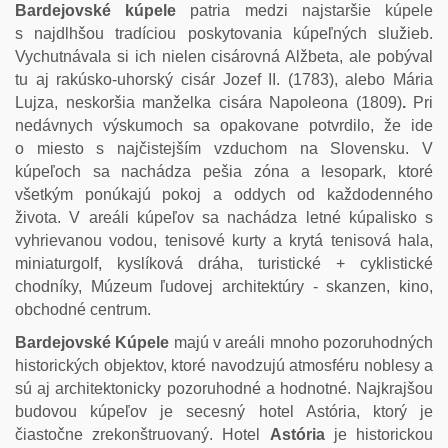
Bardejovské kúpele
patria medzi najstaršie kúpele
s najdlhšou tradíciou poskytovania kúpeľných služieb.
Vychutnávala si ich nielen cisárovná Alžbeta, ale pobýval
tu aj rakúsko-uhorský cisár Jozef II. (1783), alebo Mária
Lujza, neskoršia manželka cisára Napoleona (1809)
.
Pri
nedávnych výskumoch sa opakovane potvrdilo, že ide
o miesto s najčistejším vzduchom na Slovensku. V
kúpeľoch sa nachádza pešia zóna a lesopark, ktoré
všetkým ponúkajú pokoj a oddych od každodenného
života. V areáli kúpeľov sa nachádza letné kúpalisko s
vyhrievanou vodou, tenisové kurty a krytá tenisová hala,
miniaturgolf, kyslíková dráha, turistické + cyklistické
chodníky, Múzeum ľudovej architektúry - skanzen, kino,
obchodné centrum.
Bardejovské Kúpele
majú v areáli mnoho pozoruhodných
historických objektov, ktoré navodzujú atmosféru noblesy a
sú aj architektonicky pozoruhodné a hodnotné. Najkrajšou
budovou kúpeľov je secesný hotel Astória, ktorý je
čiastočne zrekonštruovaný. Hotel
Astória
je historickou