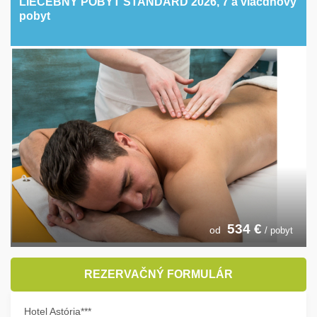
LIEČEBNÝ POBYT ŠTANDARD 2026, 7 a viacdňový
pobyt
534
€
od
/ pobyt
REZERVAČNÝ FORMULÁR
Hotel Astória***