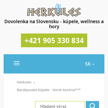
Dovolenka na Slovensku - kúpele, wellness a
hory
+421 905 330 834
SK
Herkules
Bardejovské kúpele - Hotel Astória***