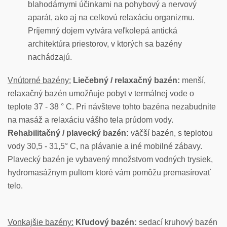
blahodárnymi účinkami na pohybový a nervový
aparát, ako aj na celkovú relaxáciu organizmu.
Príjemný dojem vytvára veľkolepá antická
architektúra priestorov, v ktorých sa bazény
nachádzajú.
Vnútorné bazény:
Liečebný / relaxačný bazén:
menší,
relaxačný bazén umožňuje pobyt v termálnej vode o
teplote 37 - 38 ° C. Pri návšteve tohto bazéna nezabudnite
na masáž a relaxáciu vášho tela prúdom vody.
Rehabilitačný / plavecký bazén:
väčší bazén, s teplotou
vody 30,5 - 31,5° C, na plávanie a iné mobilné zábavy.
Plavecký bazén je vybavený množstvom vodných trysiek,
hydromasážnym pultom ktoré vám pomôžu premasírovať
telo.
Vonkajšie bazény:
Kľudový bazén:
sedací kruhový bazén