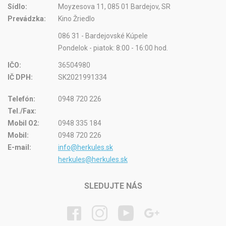
Sídlo:
Moyzesova 11, 085 01 Bardejov, SR
Prevádzka:
Kino Žriedlo
086 31 - Bardejovské Kúpele
Pondelok - piatok: 8:00 - 16:00 hod.
IČO:
36504980
IČ DPH:
SK2021991334
Telefón:
0948 720 226
Tel./Fax:
Mobil O2:
0948 335 184
Mobil:
0948 720 226
E-mail:
info@herkules.sk
herkules@herkules.sk
SLEDUJTE NÁS