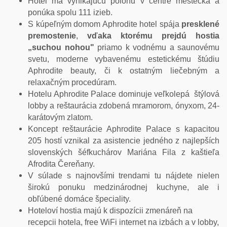
Hotel má vynikajúcu polohu v centre mestečka a
ponúka spolu 111 izieb.
S kúpeľným domom Aphrodite hotel spája
presklené
premostenie
,
vďaka ktorému prejdú hostia
„suchou nohou"
priamo k vodnému a saunovému
svetu, moderne vybavenému estetickému štúdiu
Aphrodite beauty, či k ostatným liečebným a
relaxačným procedúram.
Hotelu Aphrodite Palace dominuje veľkolepá štýlová
lobby a reštaurácia zdobená mramorom, ónyxom, 24-
karátovým zlatom.
Koncept reštaurácie Aphrodite Palace s kapacitou
205 hostí vznikal za asistencie jedného z najlepších
slovenských šéfkuchárov Mariána Fila z kaštieľa
Afrodita Čereňany.
V súlade s najnovšími trendami tu nájdete nielen
širokú ponuku medzinárodnej kuchyne, ale i
obľúbené domáce špeciality.
Hoteloví hostia majú k dispozícii zmenáreň na
recepcii hotela, free WiFi internet na izbách a v lobby,