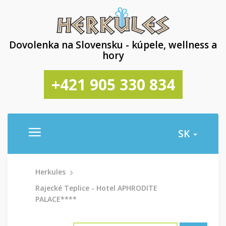
Dovolenka na Slovensku - kúpele, wellness a
hory
+421 905 330 834
SK
Herkules
Rajecké Teplice - Hotel APHRODITE
PALACE****