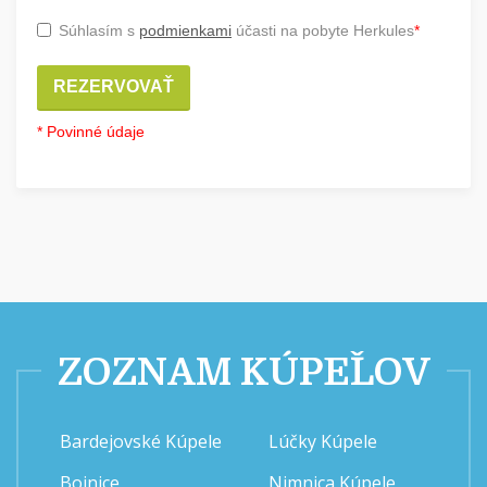
Súhlasím s
podmienkami
účasti na pobyte Herkules
*
REZERVOVAŤ
* Povinné údaje
ZOZNAM KÚPEĽOV
Bardejovské Kúpele
Lúčky Kúpele
Bojnice
Nimnica Kúpele