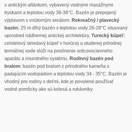
s antickým altánkom, vybavený vodnými masážnymi
tryskami a teplotou vody 36-38°C. Bazén je prepojený
výplavom s vnútorným areálom.
Rekreačný / plavecký
bazén:
25 m dlhý bazén s teplotou vody 26-28°C situovaný
uprostred nádhernej antickej architektúry.
Turecký kúpeľ:
celotelový striedavý kúpeľ v horúcej a studenej prírodnej
termálnej vode slúži na posilnenie srdcovocievneho
aparátu a imunitného systému.
Rodinný bazén pod
bralom:
bazén pod bralom z prírodného kameňa s
padajúcim vodopádom a teplotou vody 34 - 35°C. Bazén je
vhodný pre rodiny s deťmi, kde je povolené používať
vodné pomôcky ako sú kolesá a rukávniky.