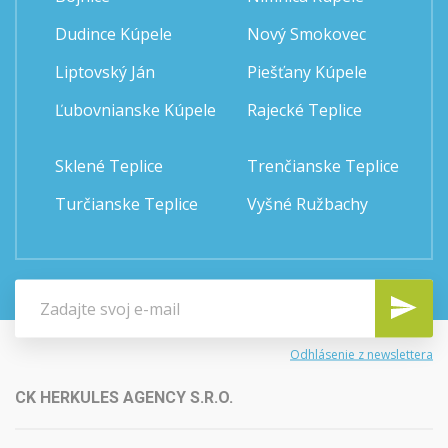
Dudince Kúpele
Nový Smokovec
Liptovský Ján
Piešťany Kúpele
Ľubovnianske Kúpele
Rajecké Teplice
Sklené Teplice
Trenčianske Teplice
Turčianske Teplice
Vyšné Ružbachy
Odhlásenie z newslettera
CK HERKULES AGENCY S.R.O.