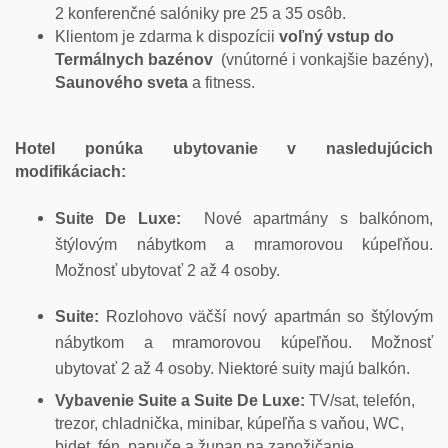
2 konferenčné salóniky pre 25 a 35 osôb.
Klientom je zdarma k dispozícii
voľný vstup do
Termálnych bazénov
(vnútorné i vonkajšie bazény),
Saunového sveta
a fitness.
Hotel ponúka ubytovanie v nasledujúcich
modifikáciach:
Suite De Luxe:
Nové apartmány s balkónom,
štýlovým nábytkom a mramorovou kúpeľňou.
Možnosť ubytovať 2 až 4 osoby.
Suite:
Rozlohovo väčší nový apartmán so štýlovým
nábytkom a mramorovou kúpeľňou. Možnosť
ubytovať 2 až 4 osoby. Niektoré suity majú balkón.
Vybavenie Suite a Suite De Luxe:
TV/sat, telefón,
trezor, chladnička, minibar, kúpeľňa s vaňou, WC,
bidet, fén, papuče a župan na zapožičanie,