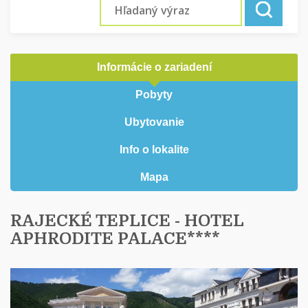
Informácie o zariadení
Pobyty
Ubytovanie
Info o lokalite
Mapa
RAJECKÉ TEPLICE - HOTEL
APHRODITE PALACE****