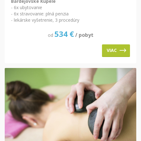
Bardejovské Kúpele
- 6x ubytovanie
- 6x stravovanie: plná penzia
- lekárske vyšetrenie, 3 procedúry
534
€
/ pobyt
od
VIAC