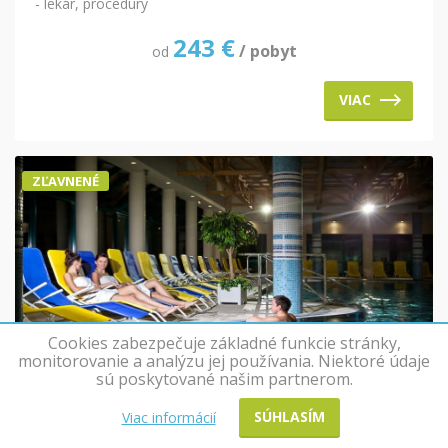
- lekár, procedúry
243
€
/ pobyt
od
VIAC
ZĽAVNENÉ
Cookies zabezpečuje základné funkcie stránky,
monitorovanie a analýzu jej používania. Niektoré údaje
sú poskytované našim partnerom.
SÚHLASÍM
Viac informácií
Liečebný pobyt HARMÓNIA 2026, 11 a