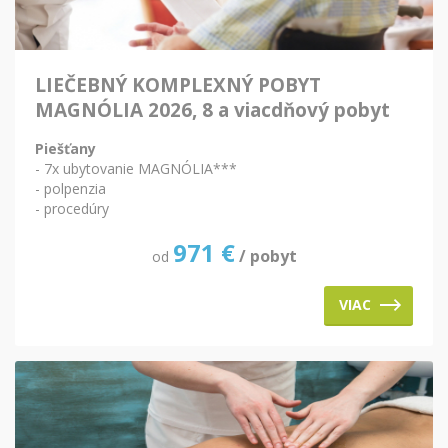
LIEČEBNÝ KOMPLEXNÝ POBYT
MAGNÓLIA 2026, 8 a viacdňový pobyt
Piešťany
- 7x ubytovanie MAGNÓLIA***
- polpenzia
- procedúry
971
€
/ pobyt
od
VIAC