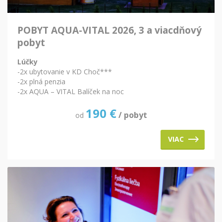
POBYT AQUA-VITAL 2026, 3 a viacdňový
pobyt
Lúčky
-2x ubytovanie v KD Choč***
-2x plná penzia
-2x AQUA – VITAL Balíček na noc
190
€
/ pobyt
od
VIAC