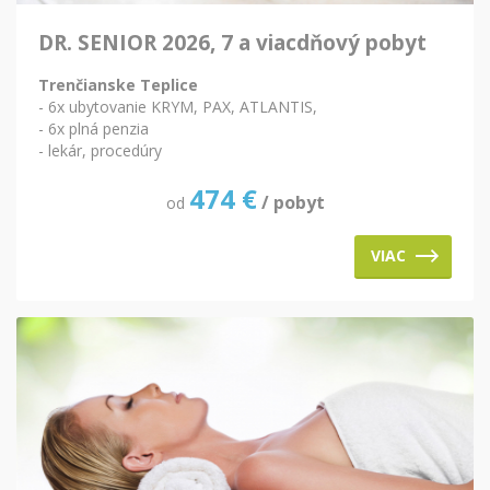
DR. SENIOR 2026, 7 a viacdňový pobyt
Trenčianske Teplice
- 6x ubytovanie KRYM, PAX, ATLANTIS,
- 6x plná penzia
- lekár, procedúry
474
€
/ pobyt
od
VIAC