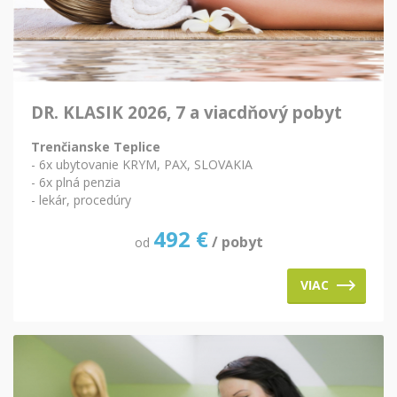
DR. KLASIK 2026, 7 a viacdňový pobyt
Trenčianske Teplice
- 6x ubytovanie KRYM, PAX, SLOVAKIA
- 6x plná penzia
- lekár, procedúry
492
€
/ pobyt
od
VIAC