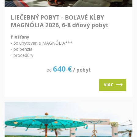
LIEČEBNÝ POBYT - BOĽAVÉ KĹBY
MAGNÓLIA 2026, 6-8 dňový pobyt
Piešťany
- 5x ubytovanie MAGNÓLIA***
- polpenzia
- procedúry
640
€
/ pobyt
od
VIAC