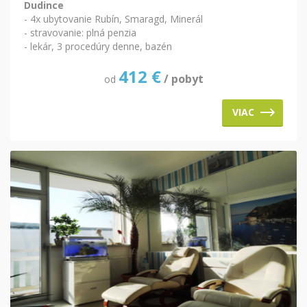
Dudince
- 4x ubytovanie Rubín, Smaragd, Minerál
- stravovanie: plná penzia
- lekár, 3 procedúry denne, bazén
412
€
/ pobyt
od
VIAC