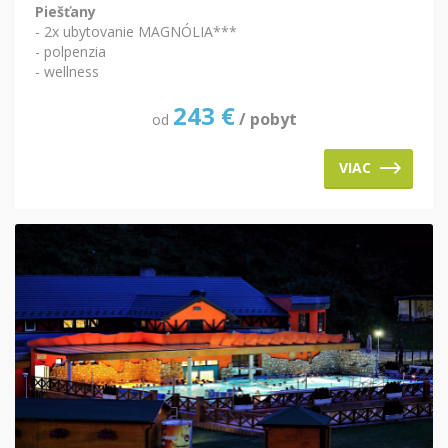
Piešťany
- 2x ubytovanie MAGNÓLIA***
- polpenzia
- wellness
243
€
/ pobyt
od
VIAC