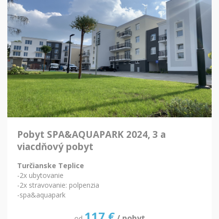
Pobyt SPA&AQUAPARK 2024, 3 a
viacdňový pobyt
Turčianske Teplice
-2x ubytovanie
-2x stravovanie: polpenzia
-spa&aquapark
117
€
/ pobyt
od