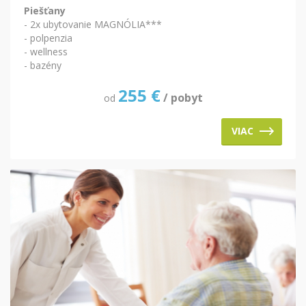
Piešťany
- 2x ubytovanie MAGNÓLIA***
- polpenzia
- wellness
- bazény
255
€
/ pobyt
od
VIAC