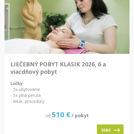
LIEČEBNÝ POBYT KLASIK 2026, 6 a
viacdňový pobyt
Lúčky
- 5x ubytovanie
- 5x plná penzia
- lekár, procedúry
510
€
/ pobyt
od
VIAC