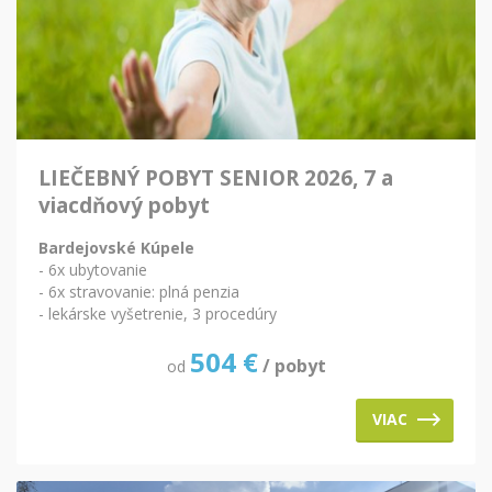
LIEČEBNÝ POBYT SENIOR 2026, 7 a
viacdňový pobyt
Bardejovské Kúpele
- 6x ubytovanie
- 6x stravovanie: plná penzia
- lekárske vyšetrenie, 3 procedúry
504
€
/ pobyt
od
VIAC