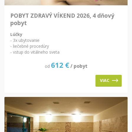
POBYT ZDRAVÝ VÍKEND 2026, 4 dňový
pobyt
Lúčky
- 3x ubytovanie
- liečebné procedúry
- vstup do vitálneho sveta
612
€
/ pobyt
od
VIAC