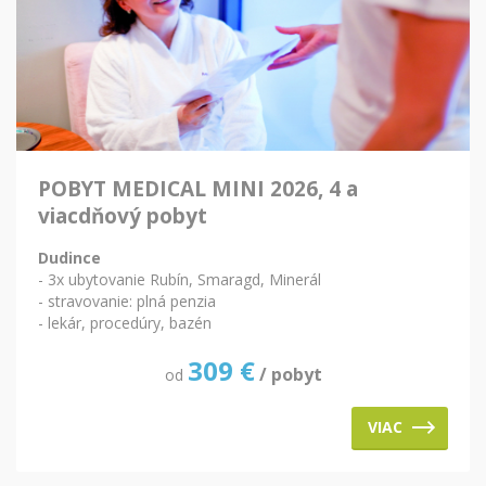
POBYT MEDICAL MINI 2026, 4 a
viacdňový pobyt
Dudince
- 3x ubytovanie Rubín, Smaragd, Minerál
- stravovanie: plná penzia
- lekár, procedúry, bazén
309
€
/ pobyt
od
VIAC