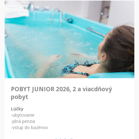
POBYT JUNIOR 2026, 2 a viacdňový
pobyt
Lúčky
-ubytovanie
-plná penzia
-vstup do bazénov