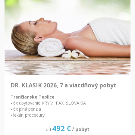
DR. KLASIK 2026, 7 a viacdňový pobyt
Trenčianske Teplice
- 6x ubytovanie KRYM, PAX, SLOVAKIA
- 6x plná penzia
- lekár, procedúry
492
€
/ pobyt
od