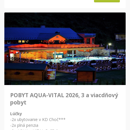
POBYT AQUA-VITAL 2026, 3 a viacdňový
pobyt
Lúčky
-2x ubytovanie v KD Choč***
-2x plná penzia