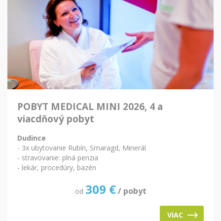
POBYT MEDICAL MINI 2026, 4 a
viacdňový pobyt
Dudince
- 3x ubytovanie Rubín, Smaragd, Minerál
- stravovanie: plná penzia
- lekár, procedúry, bazén
309
€
/ pobyt
od
VIAC