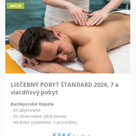
AKCIA
LIEČEBNÝ POBYT ŠTANDARD 2026, 7 a
viacdňový pobyt
Bardejovské Kúpele
- 6x ubytovanie
- 6x stravovanie: plná penzia
- lekárske vyšetrenie, 3 procedúry
534
€