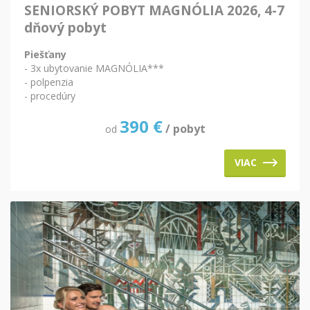
SENIORSKÝ POBYT MAGNÓLIA 2026, 4-7
dňový pobyt
Piešťany
- 3x ubytovanie MAGNÓLIA***
- polpenzia
- procedúry
390
€
/ pobyt
od
VIAC