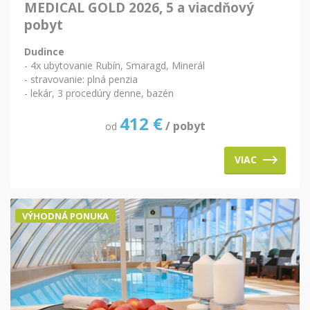
MEDICAL GOLD 2026, 5 a viacdňový
pobyt
Dudince
- 4x ubytovanie Rubín, Smaragd, Minerál
- stravovanie: plná penzia
- lekár, 3 procedúry denne, bazén
412
€
/ pobyt
od
VIAC
VÝHODNÁ PONUKA