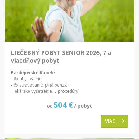
LIEČEBNÝ POBYT SENIOR 2026, 7 a
viacdňový pobyt
Bardejovské Kúpele
- 6x ubytovanie
- 6x stravovanie: plná penzia
- lekárske vyšetrenie, 3 procedúry
504
€
/ pobyt
od
VIAC