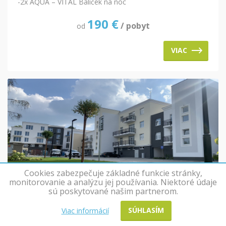
-2x AQUA – VITAL Balíček na noc
190
€
/ pobyt
od
VIAC
Cookies zabezpečuje základné funkcie stránky,
monitorovanie a analýzu jej používania. Niektoré údaje
sú poskytované našim partnerom.
SÚHLASÍM
Viac informácií
Pobyt SPA&AQUAPARK 2024, 3 a