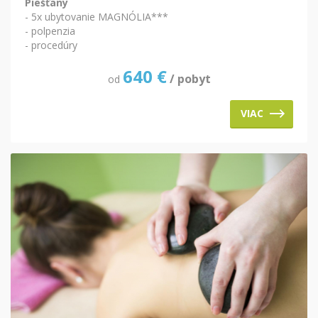
Piešťany
- 5x ubytovanie MAGNÓLIA***
- polpenzia
- procedúry
640
€
/ pobyt
od
VIAC