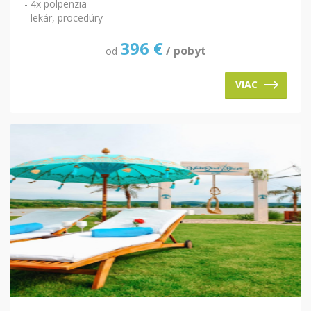
- 4x polpenzia
- lekár, procedúry
396
€
/ pobyt
od
VIAC