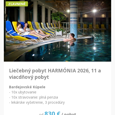
ZĽAVNENÉ
Liečebný pobyt HARMÓNIA 2026, 11 a
viacdňový pobyt
Bardejovské Kúpele
- 10x ubytovanie
- 10x stravovanie: plná penzia
- lekárske vyšetrenie, 3 procedúry
830
€
/ pobyt
od