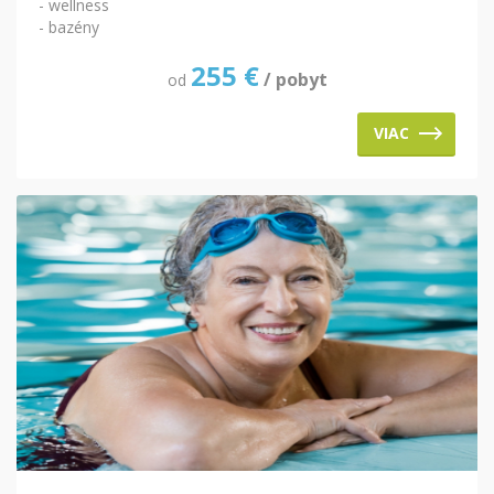
- wellness
- bazény
255
€
/ pobyt
od
VIAC