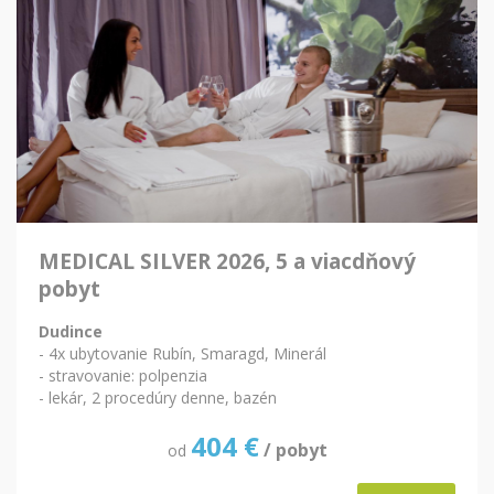
MEDICAL SILVER 2026, 5 a viacdňový
pobyt
Dudince
- 4x ubytovanie Rubín, Smaragd, Minerál
- stravovanie: polpenzia
- lekár, 2 procedúry denne, bazén
404
€
/ pobyt
od