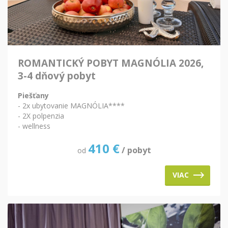
ROMANTICKÝ POBYT MAGNÓLIA 2026,
3-4 dňový pobyt
Piešťany
- 2x ubytovanie MAGNÓLIA****
- 2X polpenzia
- wellness
410
€
/ pobyt
od
VIAC