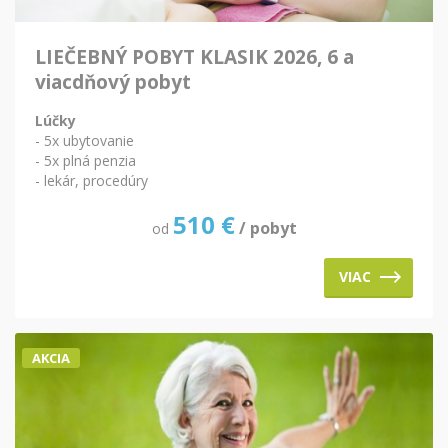
LIEČEBNÝ POBYT KLASIK 2026, 6 a
viacdňový pobyt
Lúčky
- 5x ubytovanie
- 5x plná penzia
- lekár, procedúry
510
€
/ pobyt
od
VIAC
AKCIA