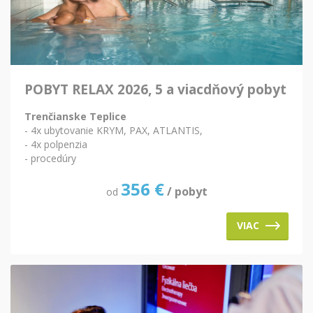
POBYT RELAX 2026, 5 a viacdňový pobyt
Trenčianske Teplice
- 4x ubytovanie KRYM, PAX, ATLANTIS,
- 4x polpenzia
- procedúry
356
€
/ pobyt
od
VIAC