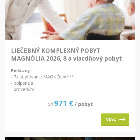
LIEČEBNÝ KOMPLEXNÝ POBYT
MAGNÓLIA 2026, 8 a viacdňový pobyt
Piešťany
- 7x ubytovanie MAGNÓLIA***
- polpenzia
- procedúry
971
€
/ pobyt
od
VIAC