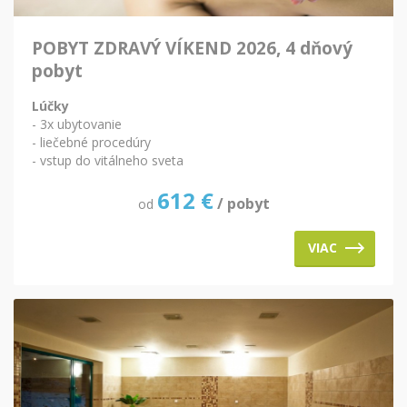
POBYT ZDRAVÝ VÍKEND 2026, 4 dňový
pobyt
Lúčky
- 3x ubytovanie
- liečebné procedúry
- vstup do vitálneho sveta
612
€
/ pobyt
od
VIAC