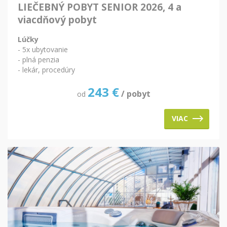
LIEČEBNÝ POBYT SENIOR 2026, 4 a
viacdňový pobyt
Lúčky
- 5x ubytovanie
- plná penzia
- lekár, procedúry
243
€
/ pobyt
od
VIAC