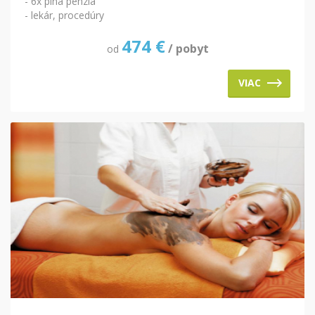
- 6x plná penzia
- lekár, procedúry
474
€
/ pobyt
od
VIAC