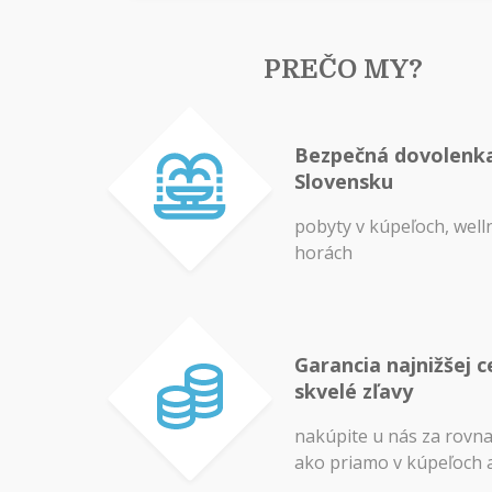
PREČO MY?
Bezpečná dovolenk
Slovensku
pobyty v kúpeľoch, well
horách
Garancia najnižšej c
skvelé zľavy
nakúpite u nás za rovn
ako priamo v kúpeľoch 