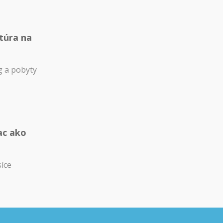
túra na
 a pobyty
ac ako
síce