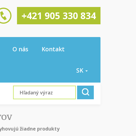
+421 905 330 834
O nás
Kontakt
SK
TOV
hovujú žiadne produkty