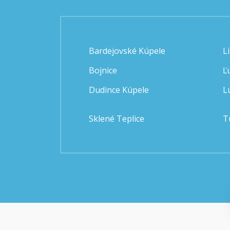
Bardejovské Kúpele
L
Bojnice
Ľ
Dudince Kúpele
L
Sklené Teplice
T