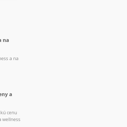
a na
ness a na
eny a
akú cenu
a wellness