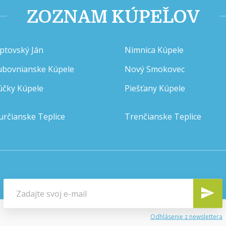
ZOZNAM KÚPEĽOV
iptovský Ján
Nimnica Kúpele
ubovnianske Kúpele
Nový Smokovec
účky Kúpele
Piešťany Kúpele
určianske Teplice
Trenčianske Teplice
Odhlásenie z newslettera