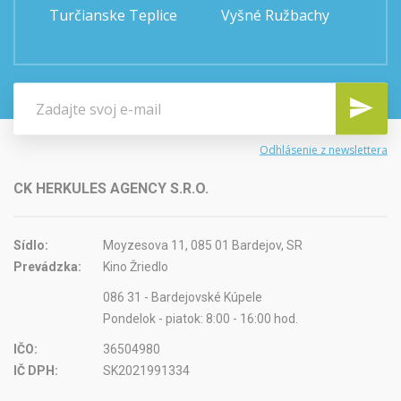
Turčianske Teplice
Vyšné Ružbachy
Odhlásenie z newslettera
CK HERKULES AGENCY S.R.O.
Sídlo:
Moyzesova 11, 085 01 Bardejov, SR
Prevádzka:
Kino Žriedlo
086 31 - Bardejovské Kúpele
Pondelok - piatok: 8:00 - 16:00 hod.
IČO:
36504980
IČ DPH:
SK2021991334