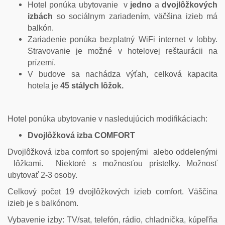
Hotel ponúka ubytovanie v
jedno
a
dvojlôžkových
izbách
so sociálnym zariadením, väčšina izieb má
balkón.
Zariadenie ponúka bezplatný WiFi internet v lobby.
Stravovanie je možné v hotelovej reštaurácii na
prízemí.
V budove sa nachádza výťah, celková kapacita
hotela je
45 stálych lôžok.
Hotel ponúka ubytovanie v nasledujúcich modifikáciach:
Dvojlôžková izba COMFORT
Dvojlôžková izba comfort so spojenými alebo oddelenými
lôžkami. Niektoré s možnosťou prístelky. Možnosť
ubytovať 2-3 osoby.
Celkový počet 19 dvojlôžkových izieb comfort. Väščina
izieb je s balkónom.
Vybavenie izby: TV/sat, telefón, rádio, chladnička, kúpeľňa