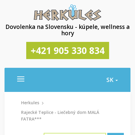
Dovolenka na Slovensku - kúpele, wellness a
hory
+421 905 330 834
SK
Herkules
Rajecké Teplice - Liečebný dom MALÁ
FATRA***