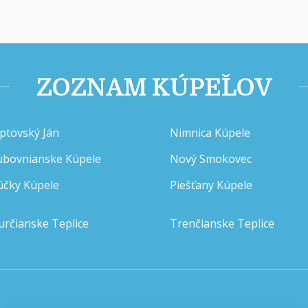
ZOZNAM KÚPEĽOV
iptovský Ján
Nimnica Kúpele
ubovnianske Kúpele
Nový Smokovec
účky Kúpele
Piešťany Kúpele
určianske Teplice
Trenčianske Teplice