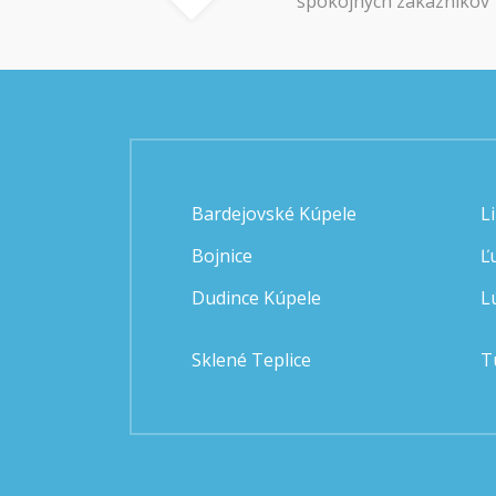
spokojných zákazníkov
Bardejovské Kúpele
L
Bojnice
Ľ
Dudince Kúpele
L
Sklené Teplice
T