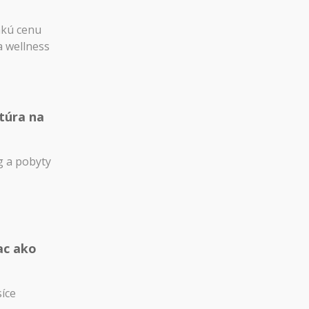
akú cenu
a wellness
túra na
 a pobyty
ac ako
síce