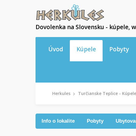
Dovolenka na Slovensku - kúpele, w
Úvod
Kúpele
Pobyty
Herkules
Turčianske Teplice - Kúpel
Info o lokalite
Pobyty
Ubytova