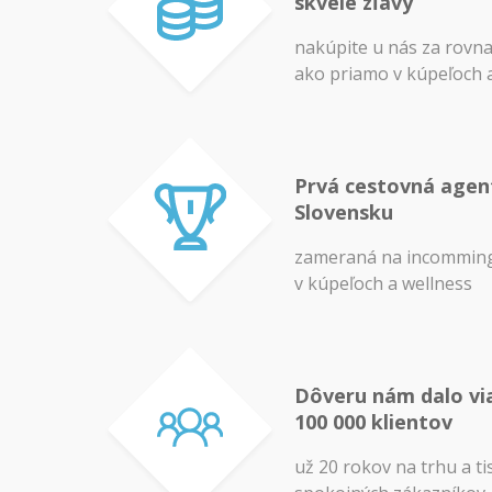
skvelé zľavy
nakúpite u nás za rovn
ako priamo v kúpeľoch 
Prvá cestovná agen
Slovensku
zameraná na incomming
v kúpeľoch a wellness
Dôveru nám dalo vi
100 000 klientov
už 20 rokov na trhu a ti