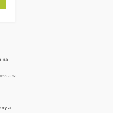
a na
ness a na
eny a