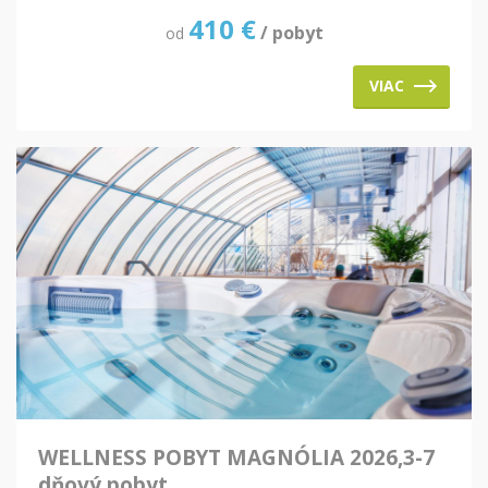
410
€
/ pobyt
od
VIAC
WELLNESS POBYT MAGNÓLIA 2026,3-7
dňový pobyt