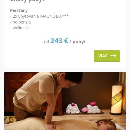
Piešťany
- 2x ubytovanie MAGNÓLIA***
- polpenzia
- wellness
243
€
/ pobyt
od
VIAC