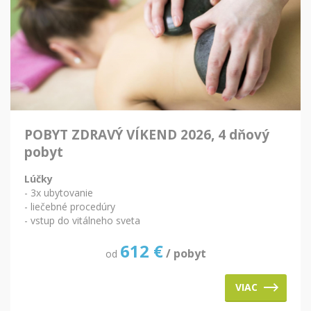
POBYT ZDRAVÝ VÍKEND 2026, 4 dňový
pobyt
Lúčky
- 3x ubytovanie
- liečebné procedúry
- vstup do vitálneho sveta
612
€
/ pobyt
od
VIAC