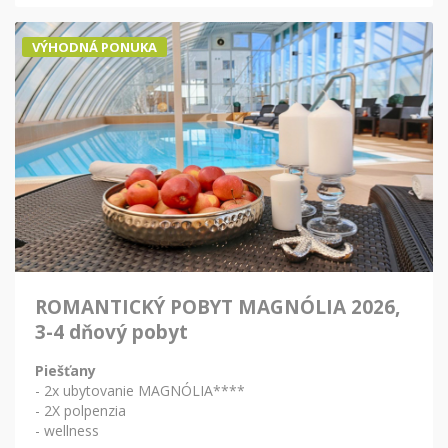
VÝHODNÁ PONUKA
ROMANTICKÝ POBYT MAGNÓLIA 2026,
3-4 dňový pobyt
Piešťany
- 2x ubytovanie MAGNÓLIA****
- 2X polpenzia
- wellness