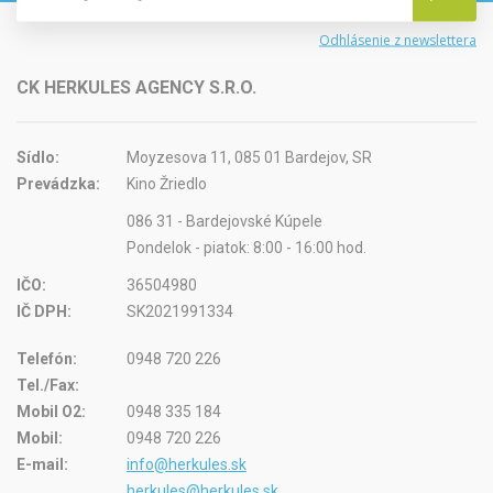
Odhlásenie z newslettera
CK HERKULES AGENCY S.R.O.
Sídlo:
Moyzesova 11, 085 01 Bardejov, SR
Prevádzka:
Kino Žriedlo
086 31 - Bardejovské Kúpele
Pondelok - piatok: 8:00 - 16:00 hod.
IČO:
36504980
IČ DPH:
SK2021991334
Telefón:
0948 720 226
Tel./Fax:
Mobil O2:
0948 335 184
Mobil:
0948 720 226
E-mail:
info@herkules.sk
herkules@herkules.sk