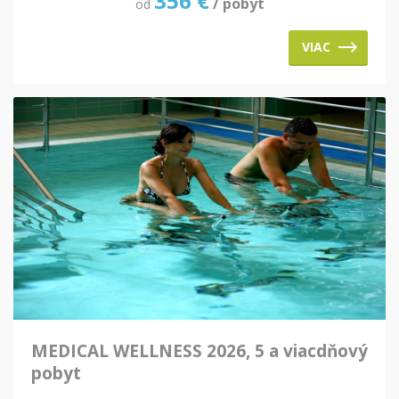
356
€
/ pobyt
od
VIAC
MEDICAL WELLNESS 2026, 5 a viacdňový
pobyt