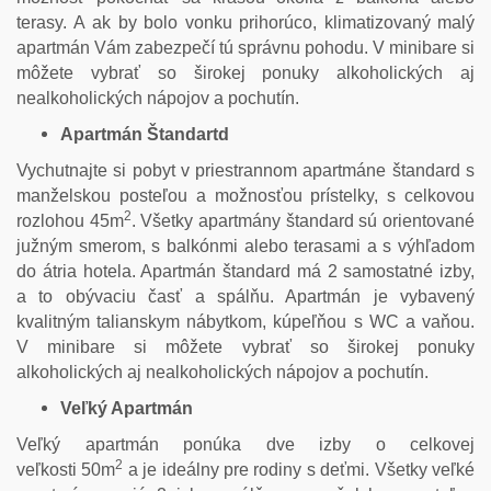
terasy. A ak by bolo vonku prihorúco, klimatizovaný malý
apartmán Vám zabezpečí tú správnu pohodu. V minibare si
môžete vybrať so širokej ponuky alkoholických aj
nealkoholických nápojov a pochutín.
Apartmán Štandartd
Vychutnajte si pobyt v priestrannom apartmáne štandard s
manželskou posteľou a možnosťou prístelky, s celkovou
2
rozlohou 45m
. Všetky apartmány štandard sú orientované
južným smerom, s balkónmi alebo terasami a s výhľadom
do átria hotela. Apartmán štandard má 2 samostatné izby,
a to obývaciu časť a spálňu. Apartmán je vybavený
kvalitným talianskym nábytkom, kúpeľňou s WC a vaňou.
V minibare si môžete vybrať so širokej ponuky
alkoholických aj nealkoholických nápojov a pochutín.
Veľký Apartmán
Veľký apartmán ponúka dve izby o celkovej
2
veľkosti 50m
a je ideálny pre rodiny s deťmi. Všetky veľké