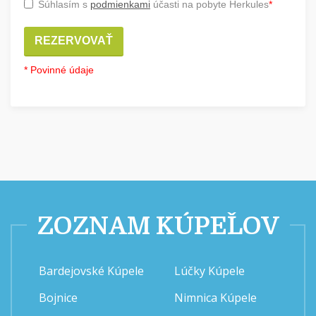
Súhlasím s
podmienkami
účasti na pobyte Herkules
*
REZERVOVAŤ
* Povinné údaje
ZOZNAM KÚPEĽOV
Bardejovské Kúpele
Lúčky Kúpele
Bojnice
Nimnica Kúpele