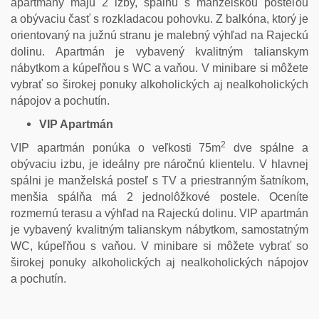
apartmány majú 2 izby, spálňu s manželskou posteľou
a obývaciu časť s rozkladacou pohovku. Z balkóna, ktorý je
orientovaný na južnú stranu je malebný výhľad na Rajeckú
dolinu. Apartmán je vybavený kvalitným talianskym
nábytkom a kúpeľňou s WC a vaňou. V minibare si môžete
vybrať so širokej ponuky alkoholických aj nealkoholických
nápojov a pochutín.
VIP Apartmán
2
VIP apartmán ponúka o veľkosti 75m
dve spálne a
obývaciu izbu, je ideálny pre náročnú klientelu. V hlavnej
spálni je manželská posteľ s TV a priestranným šatníkom,
menšia spálňa má 2 jednolôžkové postele. Oceníte
rozmernú terasu a výhľad na Rajeckú dolinu. VIP apartmán
je vybavený kvalitným talianskym nábytkom, samostatným
WC, kúpeľňou s vaňou. V minibare si môžete vybrať so
širokej ponuky alkoholických aj nealkoholických nápojov
a pochutín.