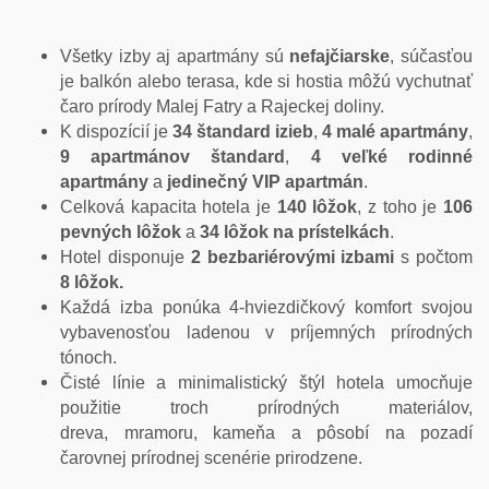
Všetky izby aj apartmány sú
nefajčiarske
, súčasťou
je balkón alebo terasa, kde si hostia môžú vychutnať
čaro prírody Malej Fatry a Rajeckej doliny.
K dispozícií je
34 štandard izieb
,
4 malé apartmány
,
9 apartmánov štandard
,
4 veľké rodinné
apartmány
a
jedinečný VIP apartmán
.
Celková kapacita hotela je
140 lôžok
, z toho je
106
pevných lôžok
a
34 lôžok na prístelkách
.
Hotel disponuje
2 bezbariérovými izbami
s počtom
8 lôžok.
Každá izba ponúka 4-hviezdičkový komfort svojou
vybavenosťou ladenou v príjemných prírodných
tónoch.
Čisté línie a minimalistický štýl hotela umocňuje
použitie troch prírodných materiálov,
dreva, mramoru, kameňa a pôsobí na pozadí
čarovnej prírodnej scenérie prirodzene.