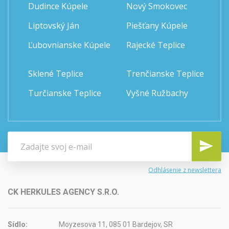
Dudince Kúpele
Nový Smokovec
Liptovský Ján
Piešťany Kúpele
Ľubovnianske Kúpele
Rajecké Teplice
Sklené Teplice
Trenčianske Teplice
Turčianske Teplice
Vyšné Ružbachy
Odhlásenie z newslettera
CK HERKULES AGENCY S.R.O.
Sídlo:
Moyzesova 11, 085 01 Bardejov, SR