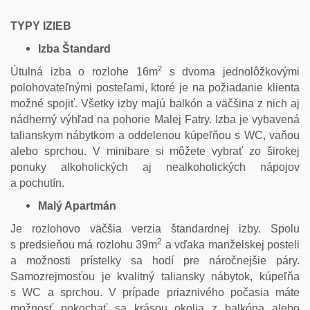
TYPY IZIEB
Izba Štandard
2
Útulná izba o rozlohe 16m
s dvoma jednolôžkovými
polohovateľnými posteľami, ktoré je na požiadanie klienta
možné spojiť. Všetky izby majú balkón a väčšina z nich aj
nádherný výhľad na pohorie Malej Fatry. Izba je vybavená
talianskym nábytkom a oddelenou kúpeľňou s WC, vaňou
alebo sprchou. V minibare si môžete vybrať zo širokej
ponuky alkoholických aj nealkoholických nápojov
a pochutín.
Malý Apartmán
Je rozlohovo väčšia verzia štandardnej izby. Spolu
2
s predsieňou má rozlohu 39m
a vďaka manželskej posteli
a možnosti prístelky sa hodí pre náročnejšie páry.
Samozrejmosťou je kvalitný taliansky nábytok, kúpeľňa
s WC a sprchou. V prípade priaznivého počasia máte
možnosť pokochať sa krásou okolia z balkóna alebo