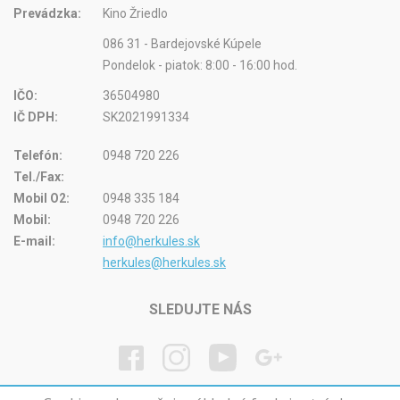
Prevádzka:
Kino Žriedlo
086 31 - Bardejovské Kúpele
Pondelok - piatok: 8:00 - 16:00 hod.
IČO:
36504980
IČ DPH:
SK2021991334
Telefón:
0948 720 226
Tel./Fax:
Mobil O2:
0948 335 184
Mobil:
0948 720 226
E-mail:
info@herkules.sk
herkules@herkules.sk
SLEDUJTE NÁS