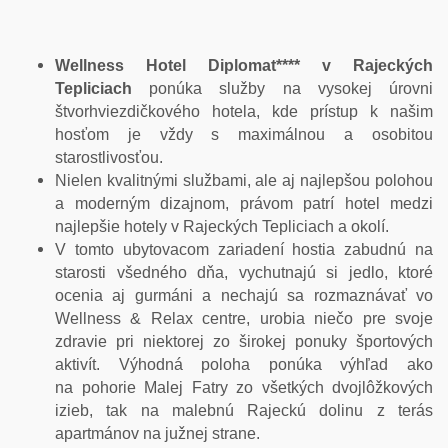
Wellness Hotel Diplomat**** v Rajeckých
Tepliciach
ponúka služby na vysokej úrovni
štvorhviezdičkového hotela, kde prístup k našim
hosťom je vždy s maximálnou a osobitou
starostlivosťou.
Nielen kvalitnými službami, ale aj najlepšou polohou
a moderným dizajnom, právom patrí hotel medzi
najlepšie hotely v Rajeckých Tepliciach a okolí.
V tomto ubytovacom zariadení hostia zabudnú na
starosti všedného dňa, vychutnajú si jedlo, ktoré
ocenia aj gurmáni a nechajú sa rozmaznávať vo
Wellness & Relax centre, urobia niečo pre svoje
zdravie pri niektorej zo širokej ponuky športových
aktivít. Výhodná poloha ponúka výhľad ako
na pohorie Malej Fatry zo všetkých dvojlôžkových
izieb, tak na malebnú Rajeckú dolinu z terás
apartmánov na južnej strane
.