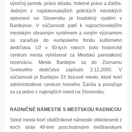
výročný jarmok, právo skladu, hrdelné právo a ďalšie.
Jedným z najdokonalejších gotických mestských
opevnení na Slovensku je hradobný systém v
Bardejove. V súčasnosti patrí k najzachovalejším
mestským obranným systémom a svojím významom
sa zaraďuje do európskeho fondu kultúrneho
dedičstva. Už v 50-tych rokoch bolo historické
centrum mesta vyhlásené za Mestskú pamiatkovú
rezerváciu. Mesto Bardejov sa do Zoznamu
Svetového dedičstva zapísalo 2.12.2000. V
súčasnosti je Bardejov 33 tisícové mesto, ktoré tvorí
administratívne centrum horného Šariša a považuje
sa za jedno z najkrajších miest na Slovensku.
RADNIČNÉ NÁMESTIE S MESTSKOU RADNICOU
Stred mesta tvorí obdlžníkové námestie obkolesené z
troch strán 46-timi poschodovými meštianskymi