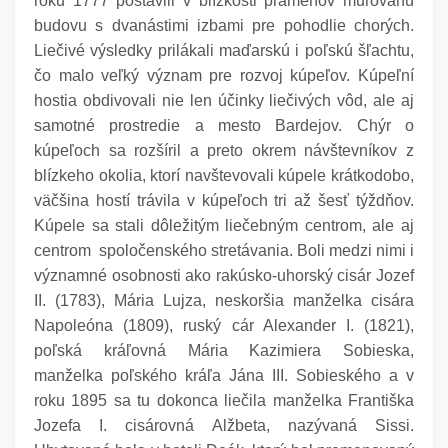
roku 1777 postavili v blízkosti prameňov murovanú
budovu s dvanástimi izbami pre pohodlie chorých.
Liečivé výsledky prilákali maďarskú i poľskú šľachtu,
čo malo veľký význam pre rozvoj kúpeľov. Kúpeľní
hostia obdivovali nie len účinky liečivých vôd, ale aj
samotné prostredie a mesto Bardejov. Chýr o
kúpeľoch sa rozšíril a preto okrem návštevníkov z
blízkeho okolia, ktorí navštevovali kúpele krátkodobo,
väčšina hostí trávila v kúpeľoch tri až šesť týždňov.
Kúpele sa stali dôležitým liečebným centrom, ale aj
centrom spoločenského stretávania. Boli medzi nimi i
významné osobnosti ako rakúsko-uhorský cisár Jozef
II. (1783), Mária Lujza, neskoršia manželka cisára
Napoleóna (1809), ruský cár Alexander I. (1821),
poľská kráľovná Mária Kazimiera Sobieska,
manželka poľského kráľa Jána III. Sobieského a v
roku 1895 sa tu dokonca liečila manželka Františka
Jozefa I. cisárovná Alžbeta, nazývaná Sissi.