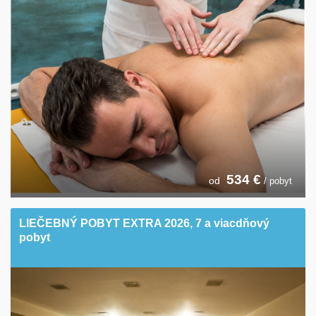
534
€
od
/ pobyt
LIEČEBNÝ POBYT EXTRA 2026, 7 a viacdňový
pobyt