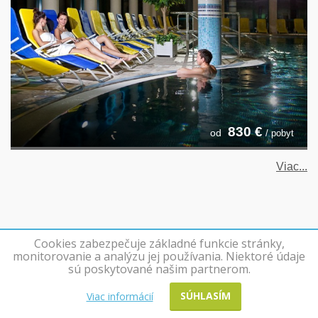
830
€
od
/ pobyt
Viac...
Cookies zabezpečuje základné funkcie stránky,
monitorovanie a analýzu jej používania. Niektoré údaje
sú poskytované našim partnerom.
ZOZNAM KÚPEĽOV
SÚHLASÍM
Viac informácií