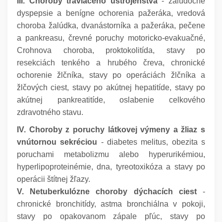
III. Choroby tráviaceho ústrojenstva
- žalúdočné
dyspepsie a benígne ochorenia pažeráka, vredová
choroba žalúdka, dvanástorníka a pažeráka, pečene
a pankreasu, črevné poruchy motoricko-evakuačné,
Crohnova choroba, proktokolitída, stavy po
resekciách tenkého a hrubého čreva, chronické
ochorenie žlčníka, stavy po operáciách žlčníka a
žlčových ciest, stavy po akútnej hepatitíde, stavy po
akútnej pankreatitíde, oslabenie celkového
zdravotného stavu.
IV. Choroby z poruchy látkovej výmeny a žliaz s
vnútornou sekréciou
- diabetes melitus, obezita s
poruchami metabolizmu alebo hyperurikémiou,
hyperlipoproteinémie, dna, tyreotoxikóza a stavy po
operácii štítnej žľazy.
V. Netuberkulózne choroby dýchacích ciest
-
chronické bronchitídy, astma bronchiálna v pokoji,
stavy po opakovanom zápale pľúc, stavy po