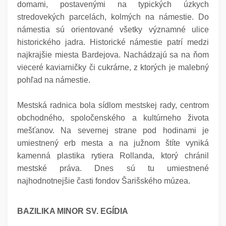
domami, postavenými na typických úzkych
stredovekých parcelách, kolmých na námestie. Do
námestia sú orientované všetky významné ulice
historického jadra. Historické námestie patrí medzi
najkrajšie miesta Bardejova. Nachádzajú sa na ňom
vieceré kaviarničky či cukrárne, z ktorých je malebný
pohľad na námestie.
Mestská radnica bola sídlom mestskej rady, centrom
obchodného, spoločenského a kultúrneho života
mešťanov. Na severnej strane pod hodinami je
umiestnený erb mesta a na južnom štíte vyniká
kamenná plastika rytiera Rollanda, ktorý chránil
mestské práva. Dnes sú tu umiestnené
najhodnotnejšie časti fondov Šarišského múzea.
BAZILIKA MINOR SV. EGÍDIA