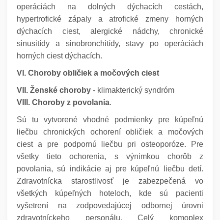
operáciách na dolných dýchacích cestách,
hypertrofické zápaly a atrofické zmeny horných
dýchacích ciest, alergické nádchy, chronické
sinusitídy a sinobronchitídy, stavy po operáciách
horných ciest dýchacích.
VI. Choroby obličiek a močových ciest
VII. Ženské choroby
- klimakterický syndróm
VIII. Choroby z povolania
.
Sú tu vytvorené vhodné podmienky pre kúpeľnú
liečbu chronických ochorení obličiek a močových
ciest a pre podpornú liečbu pri osteoporóze. Pre
všetky tieto ochorenia, s výnimkou chorôb z
povolania, sú indikácie aj pre kúpeľnú liečbu detí.
Zdravotnícka starostlivosť je zabezpečená vo
všetkých kúpeľných hoteloch, kde sú pacienti
vyšetrení na zodpovedajúcej odbornej úrovni
zdravotníckeho personálu. Celý komoplex