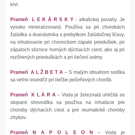
krvi.
Prameň L E K Á R S K Y
- alkalickej povahy. Je
vysoko mineralizovaný. Používa sa pri chorobách
žalúdka a dvanástnika s prebytkom žalúdočnej šťavy,
na inhalovanie pri chronickom zápale priedušiek, pri
zápaloch sliznice horných dýchacích ciest, ako aj pri
rozšírených prieduškách a pri liečení astmy.
Prameň A L Ž B E T A
– S malým obsahom sodíka
sa veľmi osvedčil pri liečbe pečeňových chorôb.
Prameň K L Á R A
– Voda je železnatá uhličitá so
stopami sírovodíka sa používa na inhalácie pre
choroby dýchacích ciest a pre reumatické choroby
zhybov.
Prameň N A P O L E O N
– Voda je