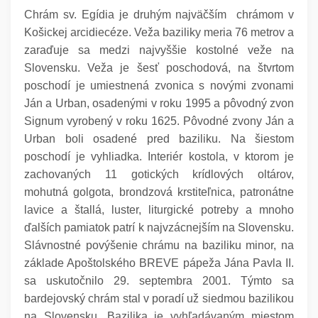
Chrám sv. Egídia je druhým najväčším chrámom v
Košickej arcidiecéze. Veža baziliky meria 76 metrov a
zaraďuje sa medzi najvyššie kostolné veže na
Slovensku. Veža je šesť poschodová, na štvrtom
poschodí je umiestnená zvonica s novými zvonami
Ján a Urban, osadenými v roku 1995 a pôvodný zvon
Signum vyrobený v roku 1625. Pôvodné zvony Ján a
Urban boli osadené pred baziliku. Na šiestom
poschodí je vyhliadka. Interiér kostola, v ktorom je
zachovaných 11 gotických krídlových oltárov,
mohutná golgota, brondzová krstiteľnica, patronátne
lavice a štallá, luster, liturgické potreby a mnoho
ďalších pamiatok patrí k najvzácnejším na Slovensku.
Slávnostné povýšenie chrámu na baziliku minor, na
základe Apoštolského BREVE pápeža Jána Pavla II.
sa uskutočnilo 29. septembra 2001. Týmto sa
bardejovský chrám stal v poradí už siedmou bazilikou
na Slovensku. Bazilika je vyhľadávaným miestom