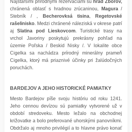
Najstaršími prírodnými rezerváciami sú
hrad Zborov,
chránená oblasť s hradnou zrúcaninou,
Magura
/
Stebník / ,
Becherovksá tisina
,
Regetovské
rašelinisko
. Medzi chránené náleziská v okrese patrí
aj
Slatina pod Lieskovcom
. Turistické trasy na
vrchol Javoriny poskytujú prekrásny pohľad na
územie Poľska / Beskid Nisky /. V lokalite obce
Cigelka sa nachádza prírodný minerálny prameň
Cigelka, ktorý má priaznivé účinky pri žalúdočných
poruchách.
BARDEJOV A JEHO HISTORICKÉ PAMIATKY
Mesto Bardejov píše svoju históriu od roku 1241.
Jeho cennou devízou sú pamiatky vytvorené už v
období stredoveku. Mesto ležalo na obchodnej
križovatke a bolo preferované uhorskými panovníkmi.
Obdržalo aj mnoho privilégií a to hlavne právo konať