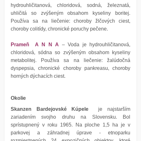
hydrouhličitanová, chloridová, sodná, železnatá,
uhličitá so zvýšeným obsahom kyseliny boritej.
Používa sa na liečenie: choroby žlčových ciest,
choroby colitídy, chronické poruchy pečene.
Prameň A N N A
– Voda je hydrouhličitanová,
chloridová, sódna so zvýšeným obsahom kyseliny
metabolitej. Používa sa na liečenie: žalúdočná
dyspepsia, chronické choroby pankreasu, choroby
horných dýchacích ciest.
Okolie
Skanzen Bardejovské Kúpele
je najstarším
zariadením svojho druhu na Slovensku. Bol
sprístupnený v roku 1965. Na ploche 1,5 ha je v
parkovej a záhradnej úprave - etnoparku
rozmiestnených 24 expozičných objektov, ktoré