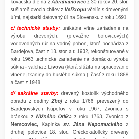
kováčska dielňa z
Abrahámoviec
z 30 rokov 20. stor.
sušiareň ovocia chliev z
Veľkropu
včelín s drevenými
úľmi, najstarší datovaný úľ na Slovensku z roku 1691
c/ technické stavby:
unikátne vŕtne zariadenie na
výrobu drevených, (prevažne borovicových)
vodovodných rúr na vodný pohon, ktoré pochádza z
Bardejova, časť z 18. stor. a r. 1932, rekonštruované v
roku 1963 technické zariadenie na domácku výrobu
súkna - valcha z
Livova
(ktorá slúžila na spracovanie
vlnenej tkaniny do hustého súkna ), časť z roku 1888
a časť z 1948
d/ sakrálne stavby:
drevený kostolík východného
obradu z dediny
Zboj
z roku 1766, prevezený do
Bardejovských Kúpeľov v roku 1967, Zvonica s
bránkou z
Nižného Orlíka
z roku 1763, Zvonica z
Nemcoviec,
Kaplnka
sv. Jána Nepomuckého
z
druhej polovice 18. stor,. Gréckokatolícky drevený