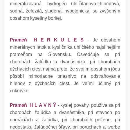
mineralizovaná, hydrogén uhličitanovo-chloridová,
sodná, železitá, studená, hypotonická, so zvýšeným
obsahom kyseliny boritej.
Prameň
H E R K U L E S
– Je obsahom
minerálnych látok a kysličníka uhličitého najsilnejším
prameňom na Slovensku. Osvedčuje sa pri
chorobách žalúdka a dvanástnika, pri chorobách
dýchacích ciest najmä preto, že svojim obsahom jódu
pôsobí mimoriadne priaznivo na odstraňovanie
hlienov z dýchacích ciest. Je veľmi účinný pri
cukrovke.
Prameň H L A V N Ý
-
kyslej povahy, používa sa pri
chorobách žalúdka a dvanástnika, pri stavoch po
operáciách a žalúdka, pri chorobách pečene, pri
nedostatku žalúdočnej šťavy, pri poruchách a tvorbe