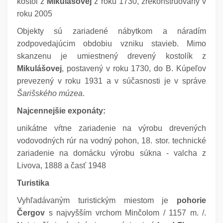
kostol z
Mikulášovej
z roku 1730, zrekonštruovaný v
roku 2005
Objekty sú zariadené nábytkom a náradím
zodpovedajúcim obdobiu vzniku stavieb. Mimo
skanzenu je umiestnený drevený kostolík z
Mikulášovej
, postavený v roku 1730, do B. Kúpeľov
prevezený v roku 1931 a v súčasnosti je v správe
Šarišského múzea
.
Najcennejšie exponáty:
unikátne vŕtne zariadenie na výrobu drevených
vodovodných rúr na vodný pohon, 18. stor. technické
zariadenie na domácku výrobu súkna - valcha z
Livova, 1888 a časť 1948
Turistika
Vyhľadávaným turistickým miestom je
pohorie
Čergov
s najvyšším vrchom Minčolom / 1157 m. /.