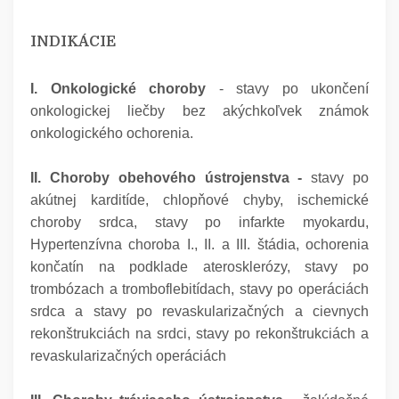
INDIKÁCIE
I. Onkologické choroby
- stavy po ukončení
onkologickej liečby bez akýchkoľvek známok
onkologického ochorenia.
II. Choroby obehového ústrojenstva -
stavy po
akútnej karditíde, chlopňové chyby, ischemické
choroby srdca, stavy po infarkte myokardu,
Hypertenzívna choroba I., II. a III. štádia, ochorenia
končatín na podklade aterosklerózy, stavy po
trombózach a tromboflebitídach, stavy po operáciách
srdca a stavy po revaskularizačných a cievnych
rekonštrukciách na srdci, stavy po rekonštrukciách a
revaskularizačných operáciách