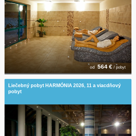
564
€
od
/ pobyt
Liečebný pobyt HARMÓNIA 2026, 11 a viacdňový
pobyt