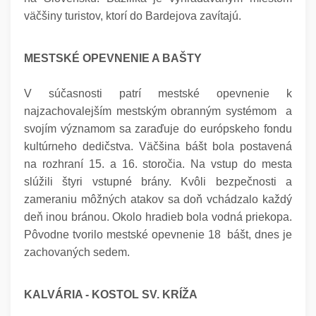
väčšiny turistov, ktorí do Bardejova zavítajú.
MESTSKÉ OPEVNENIE A BAŠTY
V súčasnosti patrí mestské opevnenie k
najzachovalejším mestským obranným systémom a
svojím významom sa zaraďuje do európskeho fondu
kultúrneho dedičstva. Väčšina bášt bola postavená
na rozhraní 15. a 16. storočia. Na vstup do mesta
slúžili štyri vstupné brány. Kvôli bezpečnosti a
zameraniu môžných atakov sa doň vchádzalo každý
deň inou bránou. Okolo hradieb bola vodná priekopa.
Pôvodne tvorilo mestské opevnenie 18 bášt, dnes je
zachovaných sedem.
KALVÁRIA - KOSTOL SV. KRÍŽA