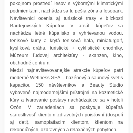
pokojnom prostredí lesov s výbornými klimatickými
podmienkami, nachádza sa tu pešia zóna a lesopark.
Návštevníci ocenia aj turistické trasy v blízkosti
Bardejovských Kúpeľov. V areáli kúpeľov sa
nachádza letné kúpalisko s vyhrievanou vodou,
tenisové kurty a krytá tenisová hala, miniaturgolf,
kyslíková dráha, turistické + cyklistické chodníky,
Múzeum ľudovej architektúry - skanzen, kino,
obchodné centrum.
Medzi najnavštevovanejšie atrakcie kúpeľov patrí
moderné Wellness SPA - bazénový a saunový svet s
kapacitou 150 návštevníkov a Beauty Studio
vybavené najmodernejšími prístrojmi na kozmetické
kúry a tvarovanie postavy nachádzajúce sa v hoteli
Ozón. V zariadeniach sa poskytuje kúpeľná
starostlivosť klientom zdravotných poisťovní (dospelí
aj deti), samoplatiacim klientom, klientom na
rekondičných, ozdravných a relaxačných pobytoch.