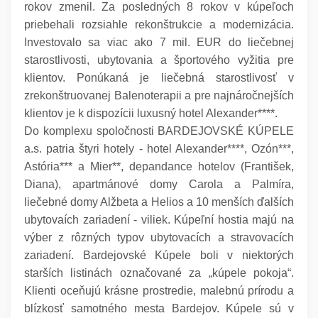
rokov zmenil. Za posledných 8 rokov v kúpeľoch
priebehali rozsiahle rekonštrukcie a modernizácia.
Investovalo sa viac ako 7 mil. EUR do liečebnej
starostlivosti, ubytovania a športového vyžitia pre
klientov. Ponúkaná je liečebná starostlivosť v
zrekonštruovanej Balenoterapii a pre najnáročnejších
klientov je k dispozícii luxusný hotel Alexander****.
Do komplexu spoločnosti BARDEJOVSKÉ KÚPELE
a.s. patria štyri hotely - hotel Alexander****, Ozón***,
Astória*** a Mier**, depandance hotelov (František,
Diana), apartmánové domy Carola a Palmíra,
liečebné domy Alžbeta a Helios a 10 menších ďalších
ubytovaích zariadení - viliek. Kúpeľní hostia majú na
výber z rôzných typov ubytovacích a stravovacích
zariadení. Bardejovské Kúpele boli v niektorých
starších listinách označované za „kúpele pokoja“.
Klienti oceňujú krásne prostredie, malebnú prírodu a
blízkosť samotného mesta Bardejov. Kúpele sú v