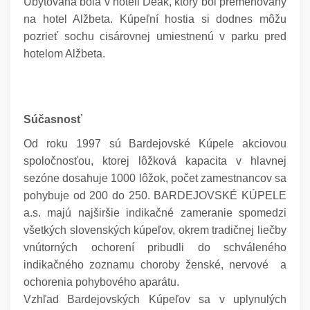
Ubytovaná bola v hoteli Deák, ktorý bol premenovaný
na hotel Alžbeta. Kúpeľní hostia si dodnes môžu
pozrieť sochu cisárovnej umiestnenú v parku pred
hotelom Alžbeta.
Súčasnosť
Od roku 1997 sú Bardejovské Kúpele akciovou
spoločnosťou, ktorej lôžková kapacita v hlavnej
sezóne dosahuje 1000 lôžok, počet zamestnancov sa
pohybuje od 200 do 250. BARDEJOVSKÉ KÚPELE
a.s. majú najširšie indikačné zameranie spomedzi
všetkých slovenských kúpeľov, okrem tradičnej liečby
vnútorných ochorení pribudli do schváleného
indikačného zoznamu choroby ženské, nervové a
ochorenia pohybového aparátu.
Vzhľad Bardejovských Kúpeľov sa v uplynulých