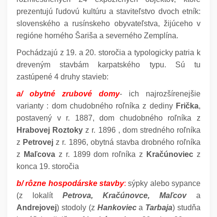
prezentujú ľudovú kultúru a staviteľstvo dvoch etník:
slovenského a rusínskeho obyvateľstva, žijúceho v
regióne horného Šariša a severného Zemplína.
Pochádzajú z 19. a 20. storočia a typologicky patria k
dreveným stavbám karpatského typu. Sú tu
zastúpené 4 druhy stavieb:
a/ obytné zrubové domy
- ich najrozšírenejšie
varianty : dom chudobného roľníka z dediny
Frička
,
postavený v r. 1887, dom chudobného roľníka z
Hrabovej Roztoky
z r. 1896 , dom stredného roľníka
z
Petrovej
z r. 1896, obytná stavba drobného roľníka
z
Maľcova
z r. 1899 dom roľníka z
Kračúnoviec
z
konca 19. storočia
b/ rôzne hospodárske stavby
:
sýpky alebo sypance
(z lokalít
Petrova, Kračúnovce, Maľcov
a
Andrejovej
) stodoly (z
Hankoviec
a
Tarbaja
) studňa