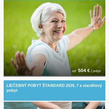
504
€
od
/ pobyt
LIEČEBNÝ POBYT ŠTANDARD 2026, 7 a viacdňový
pobyt