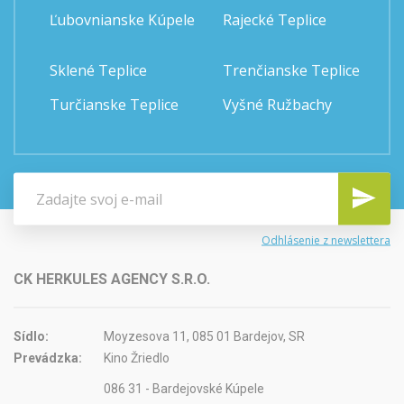
Ľubovnianske Kúpele
Rajecké Teplice
Sklené Teplice
Trenčianske Teplice
Turčianske Teplice
Vyšné Ružbachy
Odhlásenie z newslettera
CK HERKULES AGENCY S.R.O.
Sídlo:
Moyzesova 11, 085 01 Bardejov, SR
Prevádzka:
Kino Žriedlo
086 31 - Bardejovské Kúpele