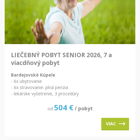
LIEČEBNÝ POBYT SENIOR 2026, 7 a
viacdňový pobyt
Bardejovské Kúpele
- 6x ubytovanie
- 6x stravovanie: plná penzia
- lekárske vyšetrenie, 3 procedúry
504
€
/ pobyt
od
VIAC