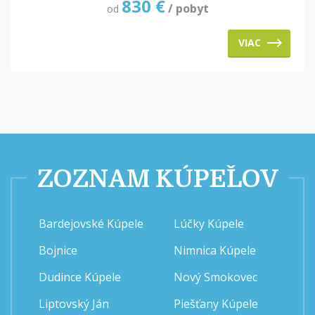
830
€
/ pobyt
od
VIAC
ZOZNAM KÚPEĽOV
Bardejovské Kúpele
Lúčky Kúpele
Bojnice
Nimnica Kúpele
Dudince Kúpele
Nový Smokovec
Liptovský Ján
Piešťany Kúpele