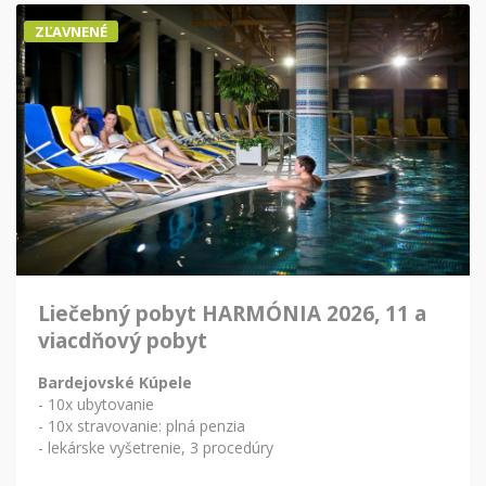
ZĽAVNENÉ
Liečebný pobyt HARMÓNIA 2026, 11 a
viacdňový pobyt
Bardejovské Kúpele
- 10x ubytovanie
- 10x stravovanie: plná penzia
- lekárske vyšetrenie, 3 procedúry