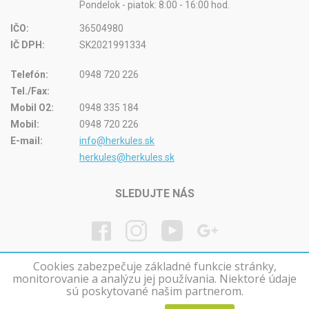
Pondelok - piatok: 8:00 - 16:00 hod.
IČO:
36504980
IČ DPH:
SK2021991334
Telefón:
0948 720 226
Tel./Fax:
Mobil O2:
0948 335 184
Mobil:
0948 720 226
E-mail:
info@herkules.sk
herkules@herkules.sk
SLEDUJTE NÁS
Cookies zabezpečuje základné funkcie stránky,
monitorovanie a analýzu jej používania. Niektoré údaje
© Herkules kúpele na Slovensku
sú poskytované našim partnerom.