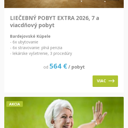
LIEČEBNÝ POBYT EXTRA 2026, 7 a
viacdňový pobyt
Bardejovské Kúpele
- 6x ubytovanie
- 6x stravovanie: plná penzia
- lekárske vyšetrenie, 3 procedúry
564
€
/ pobyt
od
VIAC
AKCIA