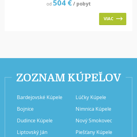
504
€
/ pobyt
od
VIAC
ZOZNAM KÚPEĽOV
Bardejovské Kúpele
Lúčky Kúpele
Bojnice
Nimnica Kúpele
Dudince Kúpele
Nový Smokovec
Liptovský Ján
Piešťany Kúpele