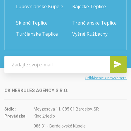
Ľubovnianske Kúpele
Rajecké Teplice
Sklené Teplice
Trenčianske Teplice
Turčianske Teplice
Vyšné Ružbachy
Odhlásenie z newslettera
CK HERKULES AGENCY S.R.O.
Sídlo:
Moyzesova 11, 085 01 Bardejov, SR
Prevádzka:
Kino Žriedlo
086 31 - Bardejovské Kúpele