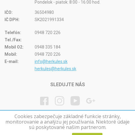
Pondelok - piatok: 8:00 - 16:00 hod.
IČO:
36504980
IČ DPH:
SK2021991334
Telefón:
0948 720 226
Tel./Fax:
Mobil O2:
0948 335 184
Mobil:
0948 720 226
E-mail:
info@herkules.sk
herkules@herkules.sk
SLEDUJTE NÁS
Cookies zabezpečuje základné funkcie stránky,
monitorovanie a analýzu jej používania. Niektoré údaje
© Herkules kúpele na Slovensku
sú poskytované našim partnerom.