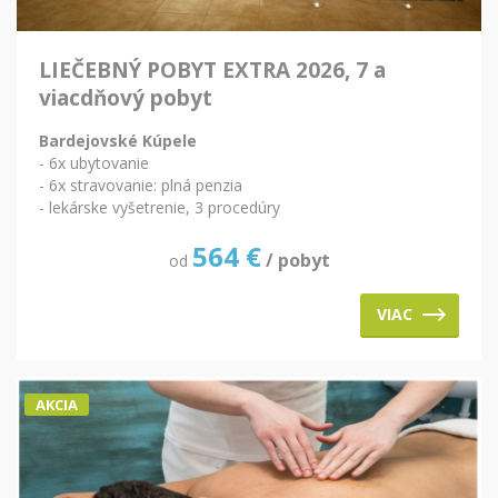
LIEČEBNÝ POBYT EXTRA 2026, 7 a
viacdňový pobyt
Bardejovské Kúpele
- 6x ubytovanie
- 6x stravovanie: plná penzia
- lekárske vyšetrenie, 3 procedúry
564
€
/ pobyt
od
VIAC
AKCIA