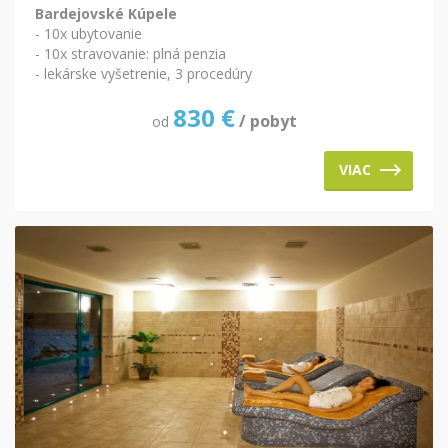
Bardejovské Kúpele
- 10x ubytovanie
- 10x stravovanie: plná penzia
- lekárske vyšetrenie, 3 procedúry
830
€
/ pobyt
od
VIAC