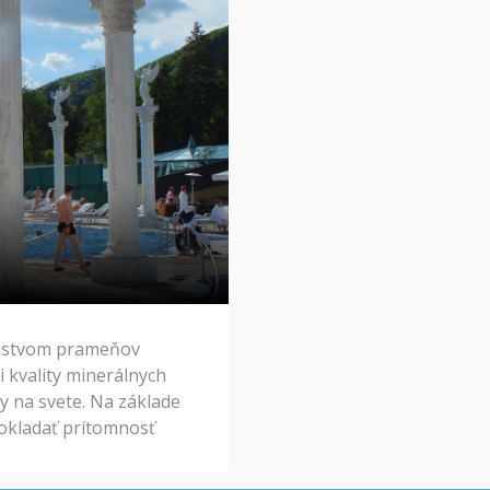
iemu pracovnému času.
žstvom prameňov
i kvality minerálnych
y na svete. Na základe
okladať prítomnosť
raveku, mnohé z nich