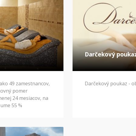
Darčekový pouka
 ako 49 zamestnancov,
Darčekový poukaz - ob
covný pomer
menej 24 mesiacov, na
 sume 55 %
sume 275 eur za
ý má dohodnutý
, sa najvyššia suma
ok podľa prvej vety