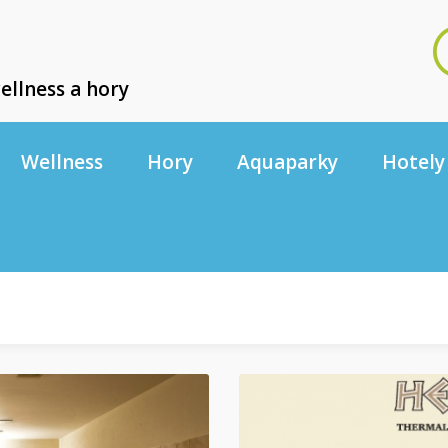
ellness a hory
Wellness
Hory
Aquaparky
Hotely