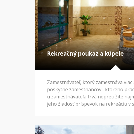
Rekreačný poukaz a kúpele
Zamestnávateľ, ktorý zamestnáva viac
poskytne zamestnancovi, ktorého pra
u zamestnávateľa trvá nepretržite naj
jeho žiadosť príspevok na rekreáciu v
oprávnených výdavkov, najviac však v 
kalendárny rok. U zamestnanca, ktor
pracovný pomer na kratší pracovný čas
príspevku na rekreáciu za kalendárny r