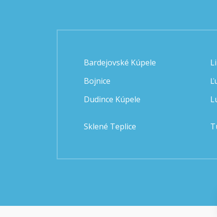
Bardejovské Kúpele
L
Bojnice
Ľ
Dudince Kúpele
L
Sklené Teplice
T