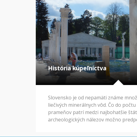
zníži v pomere zodpovedajúcom kratš
História kúpeľníctva
Slovensko je od nepamäti známe mno
liečivých minerálnych vôd. Čo do počtu 
prameňov patrí medzi najbohatšie štát
archeologických nálezov možno predp
človeka pri termálnych prameňoch v p
boli známe už Rimanom.