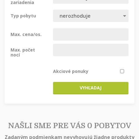
zariadenia
Typ pobytu
Max. cena/os.
Max. počet
nocí
Akciové ponuky
VYHĽADAJ
NAŠLI SME PRE VÁS 0 POBYTOV
Zadaným podmienkam nevyhovujú žiadne produkty