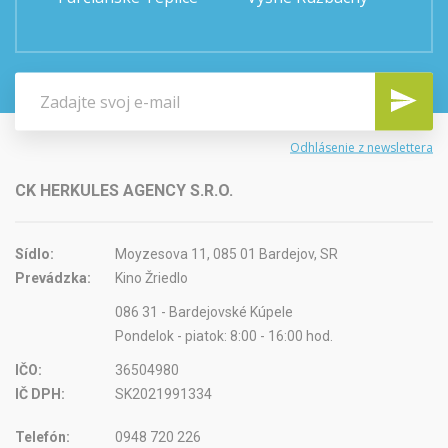
Odhlásenie z newslettera
CK HERKULES AGENCY S.R.O.
Sídlo:
Moyzesova 11, 085 01 Bardejov, SR
Prevádzka:
Kino Žriedlo
086 31 - Bardejovské Kúpele
Pondelok - piatok: 8:00 - 16:00 hod.
IČO:
36504980
IČ DPH:
SK2021991334
Telefón:
0948 720 226