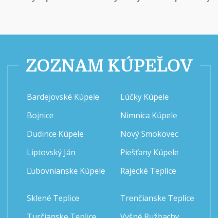
ZOZNAM KÚPEĽOV
Bardejovské Kúpele
Lúčky Kúpele
Bojnice
Nimnica Kúpele
Dudince Kúpele
Nový Smokovec
Liptovský Ján
Piešťany Kúpele
Ľubovnianske Kúpele
Rajecké Teplice
Sklené Teplice
Trenčianske Teplice
Turčianske Teplice
Vyšné Ružbachy