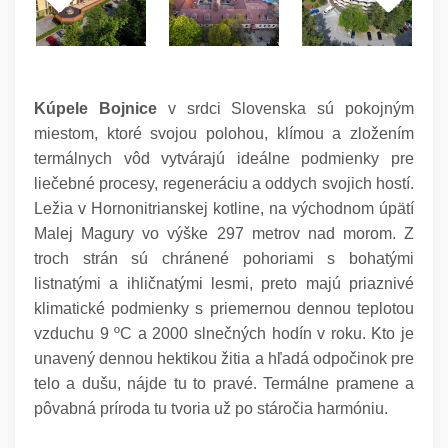
Kúpele Bojnice
v srdci Slovenska sú pokojným
miestom, ktoré svojou polohou, klímou a zložením
termálnych vôd vytvárajú ideálne podmienky pre
liečebné procesy, regeneráciu a oddych svojich hostí.
Ležia v Hornonitrianskej kotline, na východnom úpätí
Malej Magury vo výške 297 metrov nad morom. Z
troch strán sú chránené pohoriami s bohatými
listnatými a ihličnatými lesmi, preto majú priaznivé
klimatické podmienky s priemernou dennou teplotou
vzduchu 9 ºC a 2000 slnečných hodín v roku. Kto je
unavený dennou hektikou žitia a hľadá odpočinok pre
telo a dušu, nájde tu to pravé. Termálne pramene a
pôvabná príroda tu tvoria už po stáročia harmóniu.