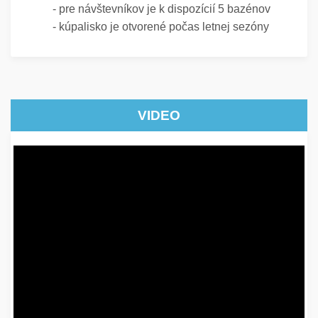
-
pre návštevníkov je k dispozícií 5 bazénov
-
kúpalisko je otvorené počas letnej sezóny
VIDEO