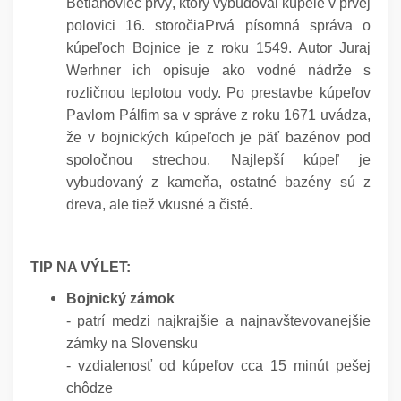
Betlanoviec prvý, ktorý vybudoval kúpele v prvej
polovici 16. storočia
Prvá písomná správa o
kúpeľoch Bojnice je z roku 1549. Autor Juraj
Werhner ich opisuje ako vodné nádrže s
rozličnou teplotou vody. Po prestavbe kúpeľov
Pavlom Pálfim sa v správe z roku 1671 uvádza,
že v bojnických kúpeľoch je päť bazénov pod
spoločnou strechou. Najlepší kúpeľ je
vybudovaný z kameňa, ostatné bazény sú z
dreva, ale tiež vkusné a čisté.
TIP NA VÝLET:
Bojnický zámok
- patrí medzi najkrajšie a najnavštevovanejšie
zámky na Slovensku
- vzdialenosť od kúpeľov cca 15 minút pešej
chôdze