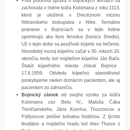
Prvá písomná správa o bojnických termách sa
zachovala v listine kráľa Kolomana z roku 1113,
ktorá je uložená v Diecéznom múzeu
Nitrianskeho biskupstva v Nitre. Termálne
pramene v Bojniciach sa v tejto listine
spomínajú ako fons fervidus (horúce žriedlo).
Už v tejto dobe sa používali kúpele na liečenie.
Novodobý rozvoj kúpeľov začal v 30. rokoch 20.
storočia, kedy bol majiteľom kúpeľov Ján Baťa.
Štatút kúpeľného miesta získali Bojnice
17.6.1959. Odvtedy kúpeľnú starostlivosť
poskytujeme nielen domácim pacientom, ale aj
pacientom zo zahraničia.
Bojnický zámok
od svojho vzniku za kráľa
Kolomana cez Belu IV., Matúša Čáka
Trenčianskeho, Jána Korvína, Thurzovcov a
Pálfyovcov prešiel bohatou históriou. Z týchto
feudálov a majiteľov hradu bol Alex Thurzo z