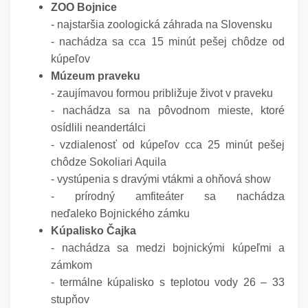
ZOO Bojnice
- najstaršia zoologická záhrada na Slovensku
- nachádza sa cca 15 minút pešej chôdze od
kúpeľov
Múzeum praveku
- zaujímavou formou približuje život v praveku
- nachádza sa na pôvodnom mieste, ktoré
osídlili neandertálci
- vzdialenosť od kúpeľov cca 25 minút pešej
chôdze Sokoliari Aquila
- vystúpenia s dravými vtákmi a ohňová show
- prírodný amfiteáter sa nachádza
neďaleko Bojnického zámku
Kúpalisko Čajka
- nachádza sa medzi bojnickými kúpeľmi a
zámkom
-
termálne kúpalisko s teplotou vody 26 – 33
stupňov