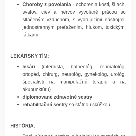
Choroby z povolania -
ochorenia kostí, šliach,
svalov, ciev a nervov vyvolané prácou so
stlačeným vzduchom, s vybrujucími nástrojmi,
jednostranným preťažením, hlukom, toxickými
látkami
LEKÁRSKY TÍM:
lekári
(internista, balneológ, reumatológ,
ortopéd, chirurg, neurológ, gynekológ, urológ,
špecialisti na manipulačnú terapiu a na
akupunktúru)
diplomované zdravotné sestry
rehabilitačné sestry
so štátnou skúškou
HISTÓRIA: