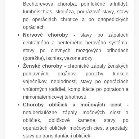
Bechterevova choroba, poinfekčné artritídy),
lumboischias, skolióza, pourázové stavy, stavy
po operáciách chrbtice a po ortopedických
opráciach
Nervové choroby -
stavy po zápaloch
centralného a periferného nerového systému,
stavy po cievnych mozgových príhodach
(porážka), ischias, vazoneurózy
Ženské choroby -
chronické zápaly ženských
pohlavných orgánov, poruchy funkcie
vaječníkov, neplodnosť, stavy po operáciách
vnútorných rodidiel, komplikácie po potratoch a
mimomaternicovej tehotnosti
Choroby obličiek a močových ciest -
netuberkulózne zápaly močových ciest a
obličiek, obličkové kamene, stavy po
operáciách obličiek, močových ciest a prostaty,
stavy po transplantácií obličiek