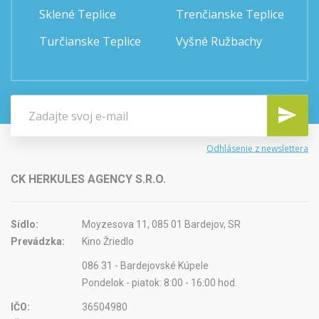
Sklené Teplice
Trenčianske Teplice
Turčianske Teplice
Vyšné Ružbachy
Odhlásenie z newslettera
CK HERKULES AGENCY S.R.O.
Sídlo:
Moyzesova 11, 085 01 Bardejov, SR
Prevádzka:
Kino Žriedlo
086 31 - Bardejovské Kúpele
Pondelok - piatok: 8:00 - 16:00 hod.
IČO:
36504980