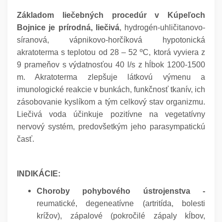
Základom liečebných procedúr v Kúpeľoch
Bojnice je prírodná, liečivá
, hydrogén-uhličitanovo-
síranová, vápnikovo-horčíková hypotonická
akratoterma s teplotou od 28 – 52 ºC, ktorá vyviera z
9 prameňov s výdatnosťou 40 l/s z hĺbok 1200-1500
m. Akratoterma zlepšuje látkovú výmenu a
imunologické reakcie v bunkách, funkčnosť tkanív, ich
zásobovanie kyslíkom a tým celkový stav organizmu.
Liečivá voda účinkuje pozitívne na vegetatívny
nervový systém, predovšetkým jeho parasympatickú
časť.
INDIKÁCIE:
Choroby pohybového ústrojenstva -
reumatické, degeneatívne (artritída, bolesti
krížov), zápalové (pokročilé zápaly kĺbov,