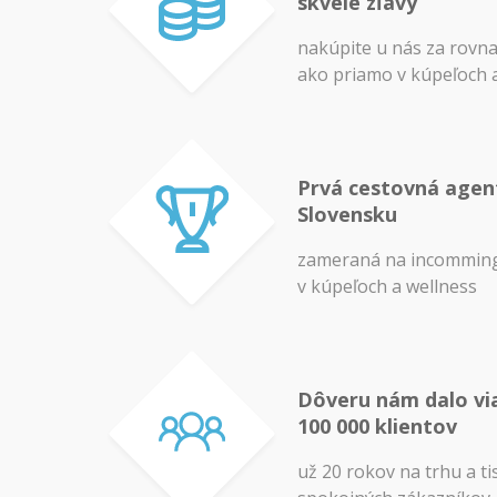
skvelé zľavy
nakúpite u nás za rovn
ako priamo v kúpeľoch 
Prvá cestovná agen
Slovensku
zameraná na incomming
v kúpeľoch a wellness
Dôveru nám dalo vi
100 000 klientov
už 20 rokov na trhu a ti