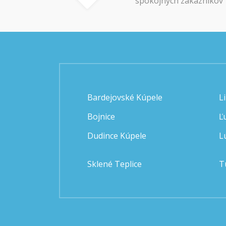
spokojných zákazníkov
Bardejovské Kúpele
L
Bojnice
Ľ
Dudince Kúpele
L
Sklené Teplice
T