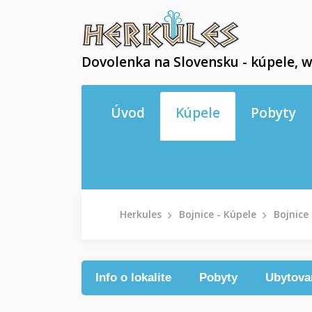
Dovolenka na Slovensku - kúpele, w
Úvod
Kúpele
Pobyty
Herkules
Bojnice - Kúpele
Bojnice 
Info o lokalite
Pobyty
Ubytova