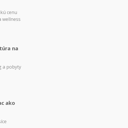
akú cenu
a wellness
túra na
 a pobyty
ac ako
síce