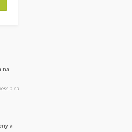
a na
ness a na
eny a