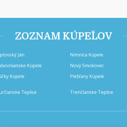
ZOZNAM KÚPEĽOV
iptovský Ján
Nimnica Kúpele
ubovnianske Kúpele
Nový Smokovec
účky Kúpele
Piešťany Kúpele
určianske Teplice
Trenčianske Teplice