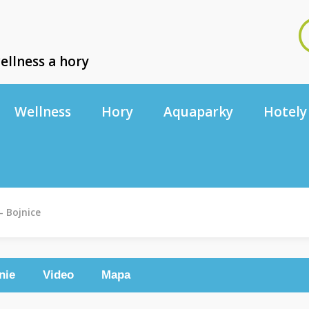
ellness a hory
Wellness
Hory
Aquaparky
Hotely
- Bojnice
nie
Video
Mapa