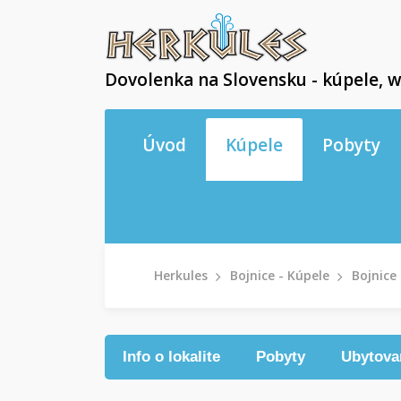
Dovolenka na Slovensku - kúpele, w
Úvod
Kúpele
Pobyty
Herkules
Bojnice - Kúpele
Bojnice 
Info o lokalite
Pobyty
Ubytova