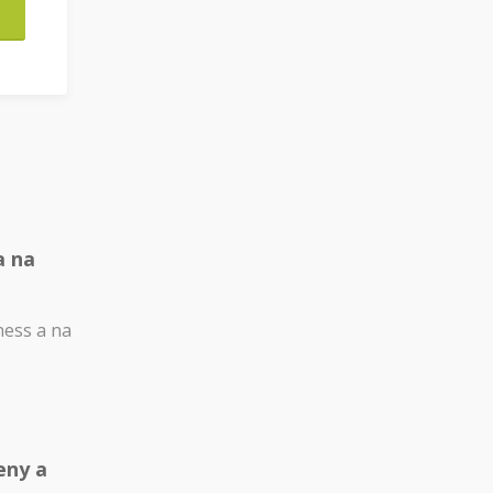
a na
ness a na
eny a