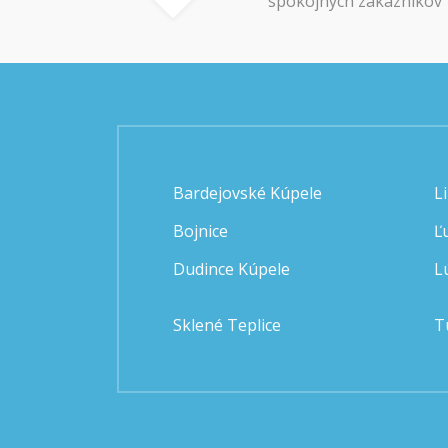
spokojných zákazníkov
Bardejovské Kúpele
L
Bojnice
Ľ
Dudince Kúpele
L
Sklené Teplice
T