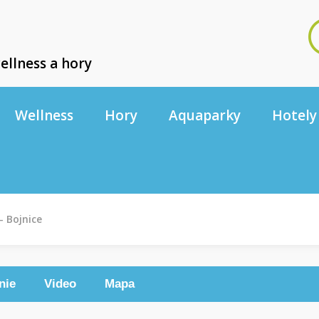
ellness a hory
Wellness
Hory
Aquaparky
Hotely
- Bojnice
nie
Video
Mapa