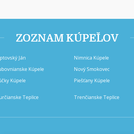
ZOZNAM KÚPEĽOV
iptovský Ján
Nimnica Kúpele
ubovnianske Kúpele
Nový Smokovec
účky Kúpele
Piešťany Kúpele
určianske Teplice
Trenčianske Teplice