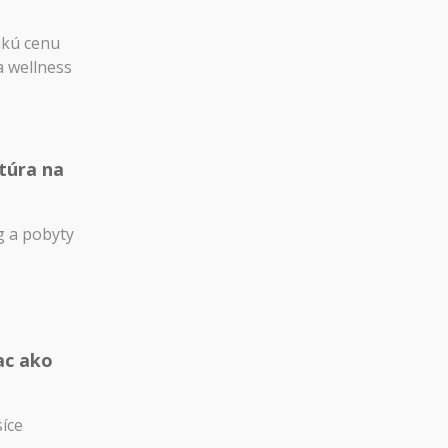
akú cenu
a wellness
túra na
 a pobyty
ac ako
síce