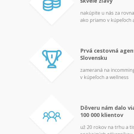
skvelé zľavy
nakúpite u nás za rovn
ako priamo v kúpeľoch 
Prvá cestovná agen
Slovensku
zameraná na incomming
v kúpeľoch a wellness
Dôveru nám dalo vi
100 000 klientov
už 20 rokov na trhu a ti