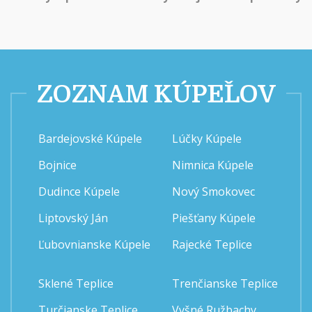
ZOZNAM KÚPEĽOV
Bardejovské Kúpele
Lúčky Kúpele
Bojnice
Nimnica Kúpele
Dudince Kúpele
Nový Smokovec
Liptovský Ján
Piešťany Kúpele
Ľubovnianske Kúpele
Rajecké Teplice
Sklené Teplice
Trenčianske Teplice
Turčianske Teplice
Vyšné Ružbachy