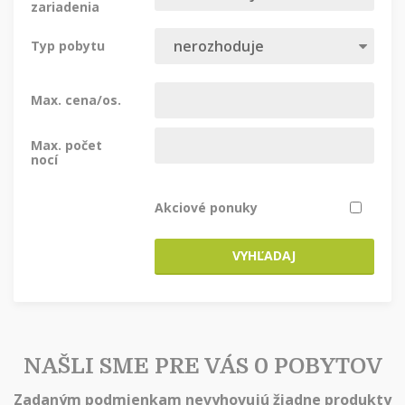
zariadenia
Typ pobytu
Max. cena/os.
Max. počet
nocí
Akciové ponuky
VYHĽADAJ
NAŠLI SME PRE VÁS 0 POBYTOV
Zadaným podmienkam nevyhovujú žiadne produkty