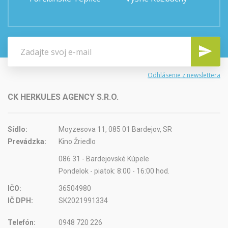
Odhlásenie z newslettera
CK HERKULES AGENCY S.R.O.
Sídlo:
Moyzesova 11, 085 01 Bardejov, SR
Prevádzka:
Kino Žriedlo
086 31 - Bardejovské Kúpele
Pondelok - piatok: 8:00 - 16:00 hod.
IČO:
36504980
IČ DPH:
SK2021991334
Telefón:
0948 720 226