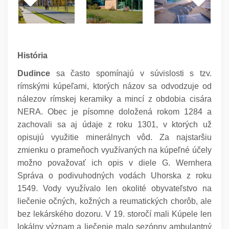
História
Dudince
sa často spomínajú v súvislosti s tzv.
rímskými kúpeľami, ktorých názov sa odvodzuje od
nálezov rímskej keramiky a mincí z obdobia cisára
NERA. Obec je písomne doložená rokom 1284 a
zachovali sa aj údaje z roku 1301, v ktorých už
opisujú využitie minerálnych vôd. Za najstaršiu
zmienku o prameňoch využívaných na kúpeľné účely
možno považovať ich opis v diele G. Wernhera
Správa o podivuhodných vodách Uhorska z roku
1549. Vody využívalo len okolité obyvateľstvo na
liečenie očných, kožných a reumatických chorôb, ale
bez lekárského dozoru. V 19. storočí mali Kúpele len
lokálny význam a liečenie malo sezónny ambulantný