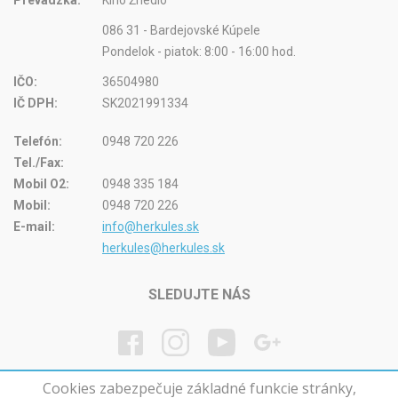
086 31 - Bardejovské Kúpele
Pondelok - piatok: 8:00 - 16:00 hod.
IČO:
36504980
IČ DPH:
SK2021991334
Telefón:
0948 720 226
Tel./Fax:
Mobil O2:
0948 335 184
Mobil:
0948 720 226
E-mail:
info@herkules.sk
herkules@herkules.sk
SLEDUJTE NÁS
Cookies zabezpečuje základné funkcie stránky,