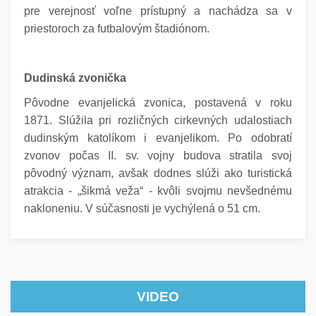
pre verejnosť voľne prístupný a nachádza sa v
priestoroch za futbalovým štadiónom.
Dudinská zvonička
Pôvodne evanjelická zvonica, postavená v roku
1871. Slúžila pri rozličných cirkevných udalostiach
dudinským katolíkom i evanjelikom. Po odobratí
zvonov počas II. sv. vojny budova stratila svoj
pôvodný význam, avšak dodnes slúži ako turistická
atrakcia - „šikmá veža“ - kvôli svojmu nevšednému
nakloneniu. V súčasnosti je vychýlená o 51 cm.
VIDEO