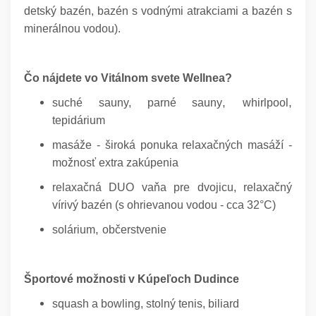
detský bazén, bazén s vodnými atrakciami a bazén s
minerálnou vodou).
Čo nájdete vo Vitálnom svete Wellnea?
,
,
suché sauny,
parné sauny
whirlpool
tepidárium
masáže - široká ponuka relaxačných masáží -
možnosť extra zakúpenia
relaxačná DUO vaňa pre dvojicu
, relaxačný
vírivý bazén (s ohrievanou vodou - cca 32°C)
,
solárium
občerstvenie
Športové možnosti v Kúpeľoch Dudince
squash a bowling,
stolný tenis
,
biliard