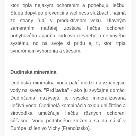
ktorí trpia nejakým ochorením a potrebujú liečbu.
Stúpa dopyt po prevencii a wellness službách, najmä
zo strany ľudí v produktívnom veku. Hlavným
zameraním naďalej zostáva liečba ochorení
pohybového aparátu, srdcovo-cievneho a nervového
systému, no na svoje si prídu aj tí, ktorí trpia
syndrómom vyhorenia a stresom.
Dudinská minerálna
Dudinská minerálna voda patrí medzi najvzácnejšie
vody na svete.
"Prdľavka"
- ako ju zvyčajne domáci
Dudinčania nazývajú, je vysoko mineralizovaná
liečivá voda. Ojedinelá kombinácia oxidu uhličitého a
sírovodíka umožňuje liečbu rôznych ochorení
súčasne. Vodu podobného zloženia sa dá nájsť v
Európe už len vo Vichy (Francúzsko).