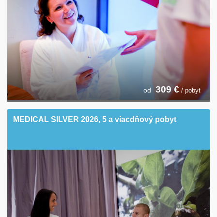
309
€
od
/ pobyt
MEDICAL SILVER 2026, 5 a viacdňový pobyt