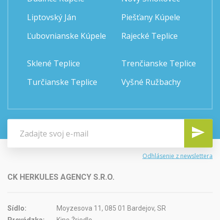
Liptovský Ján
Piešťany Kúpele
Ľubovnianske Kúpele
Rajecké Teplice
Sklené Teplice
Trenčianske Teplice
Turčianske Teplice
Vyšné Ružbachy
Odhlásenie z newslettera
CK HERKULES AGENCY S.R.O.
Sídlo:
Moyzesova 11, 085 01 Bardejov, SR
Prevádzka:
Kino Žriedlo