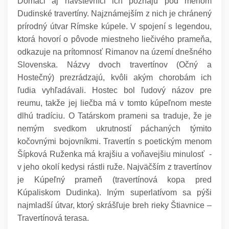
Domáci aj návštevníci ich poznajú pod menom
Dudinské travertíny. Najznámejším z nich je chránený
prírodný útvar Rímske kúpele. V spojení s legendou,
ktorá hovorí o pôvode miestneho liečivého prameňa,
odkazuje na prítomnosť Rimanov na území dnešného
Slovenska. Názvy dvoch travertínov (Očný a
Hostečný) prezrádzajú, kvôli akým chorobám ich
ľudia vyhľadávali. Hostec bol ľudový názov pre
reumu, takže jej liečba má v tomto kúpeľnom meste
dlhú tradíciu.
O Tatárskom prameni sa traduje, že je
nemým svedkom ukrutností páchaných týmito
kočovnými bojovníkmi. Travertín s poetickým menom
Šípková Ruženka má krajšiu a voňavejšiu minulosť -
v jeho okolí kedysi rástli ruže. Najväčším z travertínov
je Kúpeľný prameň (travertínová kopa pred
Kúpaliskom Dudinka). Iným superlatívom sa pýši
najmladší útvar, ktorý skrášľuje breh rieky Štiavnice –
Travertínová terasa.