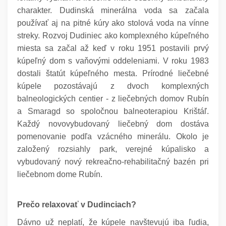
charakter. Dudinská minerálna voda sa začala
používať aj na pitné kúry ako stolová voda na vínne
streky. Rozvoj Dudiniec ako komplexného kúpeľného
miesta sa začal až keď v roku 1951 postavili prvý
kúpeľný dom s vaňovými oddeleniami. V roku 1983
dostali štatút kúpeľného mesta. Prírodné liečebné
kúpele pozostávajú z dvoch komplexných
balneologických centier - z liečebných domov Rubín
a Smaragd so spoločnou balneoterapiou Krištáľ.
Každý novovybudovaný liečebný dom dostáva
pomenovanie podľa vzácného minerálu. Okolo je
založený rozsiahly park, verejné kúpalisko a
vybudovaný nový rekreačno-rehabilitačný bazén pri
liečebnom dome Rubín.
Prečo relaxovať v Dudinciach?
Dávno už neplatí, že kúpele navštevujú iba ľudia,