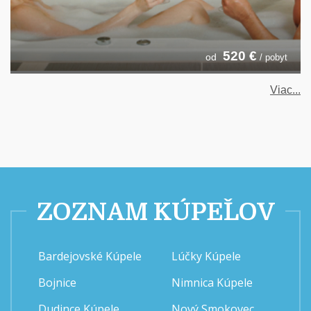
520
€
od
/ pobyt
Viac...
ZOZNAM KÚPEĽOV
Bardejovské Kúpele
Lúčky Kúpele
Bojnice
Nimnica Kúpele
Dudince Kúpele
Nový Smokovec