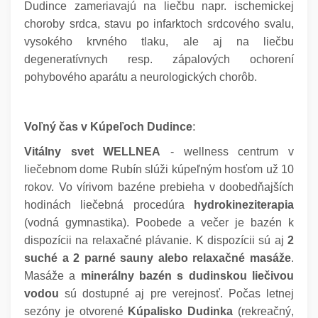
Dudince zameriavajú na liečbu napr. ischemickej
choroby srdca, stavu po infarktoch srdcového svalu,
vysokého krvného tlaku, ale aj na liečbu
degeneratívnych resp. zápalových ochorení
pohybového aparátu a neurologických chorôb.
:
Voľný čas v Kúpeľoch Dudince
Vitálny svet WELLNEA
- wellness centrum v
liečebnom dome Rubín slúži kúpeľným hosťom už 10
rokov. Vo vírivom bazéne prebieha v doobedňajších
hodinách liečebná procedúra
hydrokineziterapia
(vodná gymnastika). Poobede a večer je bazén k
dispozícii na relaxačné plávanie. K dispozícii sú aj
2
suché a 2 parné sauny alebo
relaxačné masáže
.
Masáže a
minerálny bazén s dudinskou liečivou
vodou
sú dostupné aj pre verejnosť. Počas letnej
sezóny je otvorené
Kúpalisko Dudinka
(rekreačný,