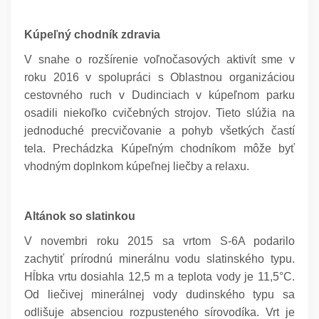
Kúpeľný chodník zdravia
V snahe o rozšírenie voľnočasových aktivít sme v
roku 2016 v spolupráci s Oblastnou organizáciou
cestovného ruch v Dudinciach v kúpeľnom parku
osadili niekoľko cvičebných strojov. Tieto slúžia na
jednoduché precvičovanie a pohyb všetkých častí
tela. Prechádzka Kúpeľným chodníkom môže byť
vhodným doplnkom kúpeľnej liečby a relaxu.
Altánok so slatinkou
V novembri roku 2015 sa vrtom S-6A podarilo
zachytiť prírodnú minerálnu vodu slatinského typu.
Hĺbka vrtu dosiahla 12,5 m a teplota vody je 11,5°C.
Od liečivej minerálnej vody dudinského typu sa
odlišuje absenciou rozpusteného sírovodíka. Vrt je