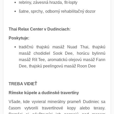
,
rebriny,
závesná hrazda
fit-lopty
,
šatne,
sprchy
odborný rehabilitačný dozor
:
Thai Relax Center v Dudinciach
Poskytuje:
tradičnú thajskú masáž Nuad Thai,
thajskú
,
masáž chodidiel Sook Dee
horúcu bylinnú
,
masáž Rít Tee
aromatickú olejovú masáž Fann
,
Dee
thajskú peelingovú masáž Roon Dee
TREBA VIDIEŤ
Rímske kúpele a dudinské travertíny
Všade, kde vyvieral minerálny prameň Dudiniec sa
časom vytvorili travertínové kopy alebo terasy.