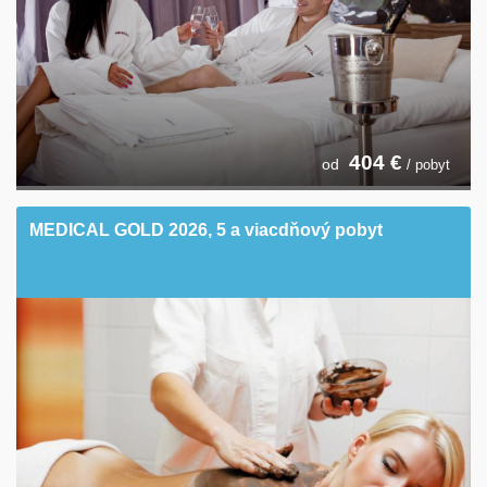
404
€
od
/ pobyt
MEDICAL GOLD 2026, 5 a viacdňový pobyt