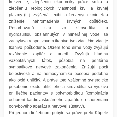
frekvencie, zlepšeniu ekonomiky práce srdca a
zlepšeniu reologických vlastností krvi a krvnej
plazmy (t. j. zvýšená flexibilita červených krviniek a
zníženie nahromadenia krvných doštičiek).
Resorbovaná síra zo sírovodíka a
hydrosulfidu obsiahnutých v minerálnej vode, sa
zachytáva v spojivovom tkanive tým viac, čím viac je
tkanivo poškodené. Okrem toho sírne vody zvyšujú
rozšírenie kapilár a arterií. Zvyšujú hladinu
vazoaktívnych látok, pôsobia na periférne
sympatikové nervové zakončenia. Znižujú pocit
bolestivosti a na hemodynamiku pôsobia podobne
ako oxid uhličitý. A práve toto vzájomné synergické
pôsobenie oxidu uhličitého a sírovodíka sa využíva
pri liečbe pacientov s polymorbiditou (kombinácia
ochorení kardiovaskulárneho aparátu s ochoreniami
pohybového aparátu a nervovej sústavy).
Pri jednom liečebnom pobyte sa práve preto Kúpele