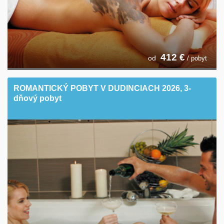
412
€
od
/ pobyt
ROMANTICKÝ POBYT V DUDINCIACH 2026, 3-
dňový pobyt