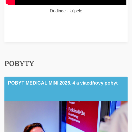
Dudince - kúpele
POBYTY
POBYT MEDICAL MINI 2026, 4 a viacdňový pobyt