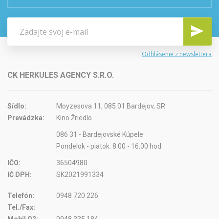
Odhlásenie z newslettera
CK HERKULES AGENCY S.R.O.
Sídlo:
Moyzesova 11, 085 01 Bardejov, SR
Prevádzka:
Kino Žriedlo
086 31 - Bardejovské Kúpele
Pondelok - piatok: 8:00 - 16:00 hod.
IČO:
36504980
IČ DPH:
SK2021991334
Telefón:
0948 720 226
Tel./Fax: