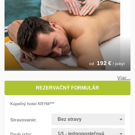
192
€
od
/ pobyt
Viac...
REZERVAČNÝ FORMULÁR
Kúpeľný hotel KRYM***
Stravovanie:
Druh izby: