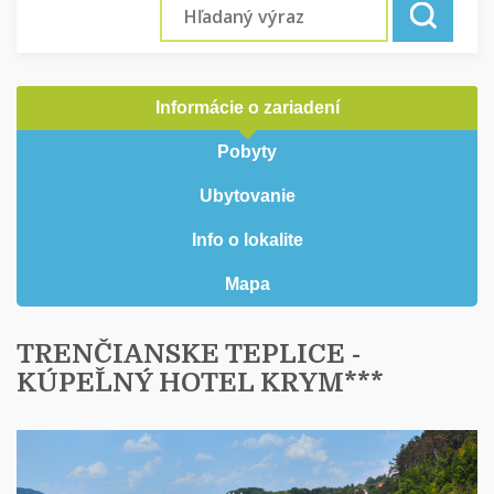
Informácie o zariadení
Pobyty
Ubytovanie
Info o lokalite
Mapa
TRENČIANSKE TEPLICE -
KÚPEĽNÝ HOTEL KRYM***