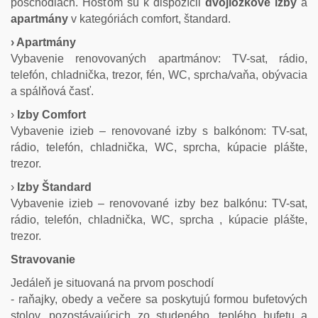
poschodiach. Hosťom sú k dispozícii
dvojlôžkové izby
a
apartmány
v kategóriách comfort, štandard.
› Apartmány
Vybavenie renovovaných apartmánov: TV-sat, rádio,
telefón, chladnička, trezor, fén, WC, sprcha/vaňa, obývacia
a spálňová časť.
›
Izby Comfort
Vybavenie izieb – renovované izby s balkónom: TV-sat,
rádio, telefón, chladnička, WC, sprcha, kúpacie plášte,
trezor.
›
Izby Štandard
Vybavenie izieb – renovované izby bez balkónu: TV-sat,
rádio, telefón, chladnička, WC, sprcha , kúpacie plášte,
trezor.
Stravovanie
Jedáleň je situovaná na prvom poschodí
- raňajky, obedy a večere sa poskytujú formou bufetových
stolov, pozostávajúcich zo studeného, teplého bufetu a