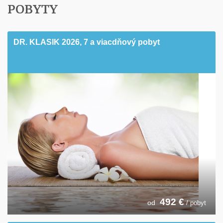
POBYTY
DR. KLASIK 2026, 7 a viacdňový pobyt
492
€
od
/ pobyt