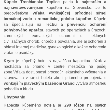
Kúpele Trenčianske Teplice
patria k
najstarším a
najnavštevovanejším
kúpeľom na Slovensku. Je to
predovšetkým
vďaka vynikajúcej prírodnej sírnej
termálnej vode
a
romantickej polohe kúpeľov
. Kúpele
sa špecializujú na
liečbu a prevenciu ochorení
pohybového aparátu
, stavoch po operáciách a úrazoch,
chronických reumatických ochorení u niektorých
civilizačných chorôb, chorôb z povolania, ale aj ochorení z
oblasti internej medicíny, gynekologické a kožné ochorenia
vrátanie psoriázy.
Krym
je kúpeľný hotel s najväčšou kapacitou lôžok a
nachádza sa priamo v centre mestečka na pešej
zóne.Vďaka dostupnosti procedúr, lekárskeho vyšetrenia a
stravovania v rámci hotela ako i priameho prepojenia s
vonkajším plaveckým bazénom Grand
vytvára atmosféru
pohodlia a kľudu.
Ubytovanie
Kapacita kúpeľného hotela je
290 lôžok
na piatich