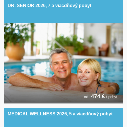
DR. SENIOR 2026, 7 a viacdňový pobyt
474
€
od
/ pobyt
MEDICAL WELLNESS 2026, 5 a viacdňový pobyt