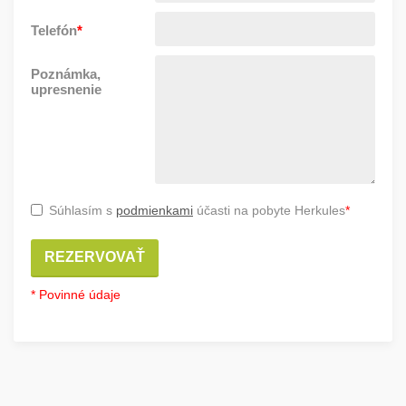
Telefón
*
Poznámka,
upresnenie
Súhlasím s
podmienkami
účasti na pobyte Herkules
*
REZERVOVAŤ
* Povinné údaje