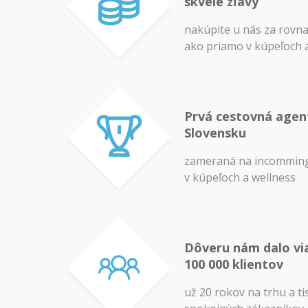
skvelé zľavy
nakúpite u nás za rovn
ako priamo v kúpeľoch 
Prvá cestovná agen
Slovensku
zameraná na incomming
v kúpeľoch a wellness
Dôveru nám dalo vi
100 000 klientov
už 20 rokov na trhu a ti