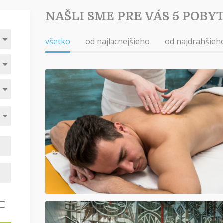
NAŠLI SME PRE VÁS 5 POBY
všetko
od najlacnejšieho
od najdrahšieh