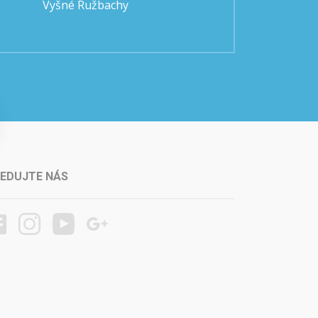
Vyšné Ružbachy
LEDUJTE NÁS