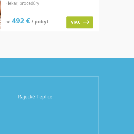
- lekár, procedúry
492
€
/ pobyt
od
VIAC
Rajecké Teplice