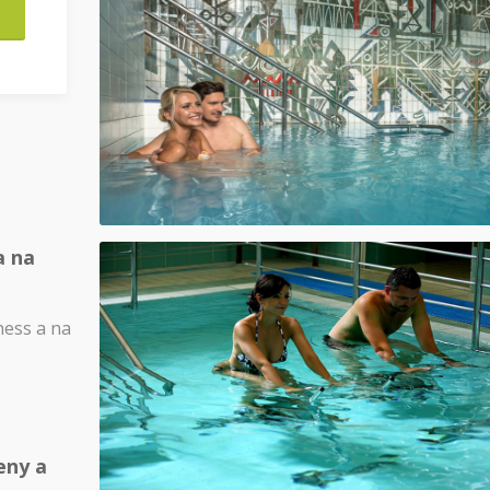
a na
ness a na
eny a