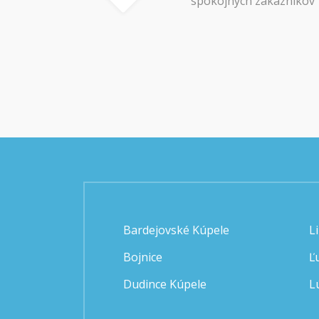
spokojných zákazníkov
Bardejovské Kúpele
L
Bojnice
Ľ
Dudince Kúpele
L