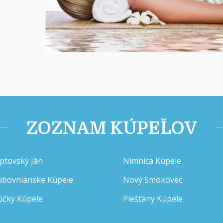
ZOZNAM KÚPEĽOV
iptovský Ján
Nimnica Kúpele
ubovnianske Kúpele
Nový Smokovec
účky Kúpele
Piešťany Kúpele