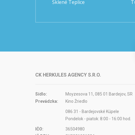
Sklené Teplice
T
CK HERKULES AGENCY S.R.O.
Sídlo:
Moyzesova 11, 085 01 Bardejov, SR
Prevádzka:
Kino Žriedlo
086 31 - Bardejovské Kúpele
Pondelok - piatok: 8:00 - 16:00 hod.
IČO:
36504980