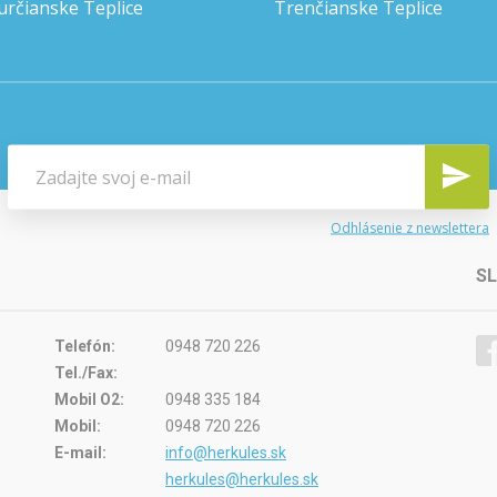
určianske Teplice
Trenčianske Teplice
Odhlásenie z newslettera
S
Telefón:
0948 720 226
Tel./Fax:
Mobil O2:
0948 335 184
Mobil:
0948 720 226
E-mail:
info@herkules.sk
herkules@herkules.sk