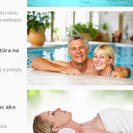
akú cenu
a wellness
túra na
 a pobyty
ac ako
síce