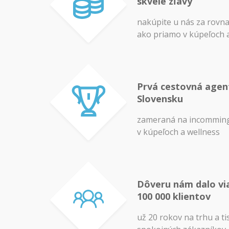
skvelé zľavy
nakúpite u nás za rovn
ako priamo v kúpeľoch 
Prvá cestovná agen
Slovensku
zameraná na incomming
v kúpeľoch a wellness
Dôveru nám dalo vi
100 000 klientov
už 20 rokov na trhu a ti