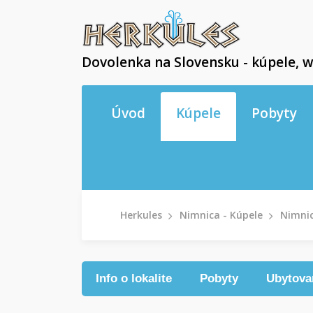
Dovolenka na Slovensku - kúpele, w
Úvod
Kúpele
Pobyty
Herkules
Nimnica - Kúpele
Nimnic
Info o lokalite
Pobyty
Ubytova