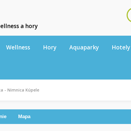
ellness a hory
Wellness
Hory
Aquaparky
Hotely
a - Nimnica Kúpele
nie
Mapa