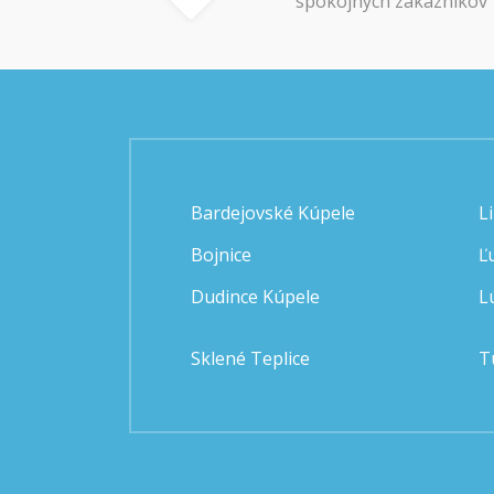
spokojných zákazníkov
Bardejovské Kúpele
L
Bojnice
Ľ
Dudince Kúpele
L
Sklené Teplice
T