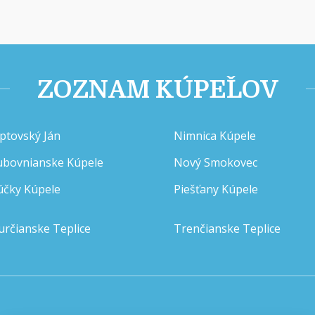
ZOZNAM KÚPEĽOV
iptovský Ján
Nimnica Kúpele
ubovnianske Kúpele
Nový Smokovec
účky Kúpele
Piešťany Kúpele
určianske Teplice
Trenčianske Teplice