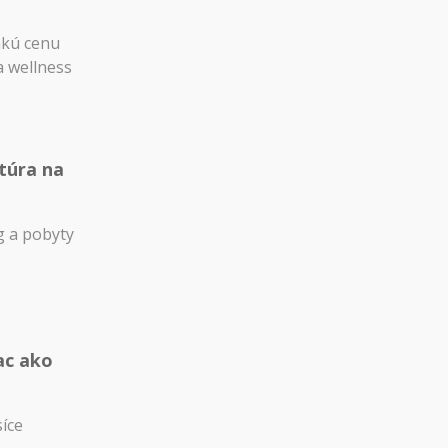
akú cenu
a wellness
túra na
 a pobyty
ac ako
síce