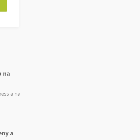
a na
ness a na
eny a