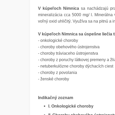
V kúpeľoch Nimnica
sa nachádzajú pra
mineralizácia cca 5000 mg/ l. Minerálna v
voľný oxid uhličitý. Využíva sa na pitnú a 
V kúpeľoch Nimnica sa úspešne liečia t
- onkologické choroby
- choroby obehového ústrojenstva
- choroby tráviaceho ústrojenstva
- choroby z poruchy látkovej premeny a žl
- netuberkulózne choroby dýchacích ciest
- choroby z povolania
- ženské choroby
Indikačný zoznam
I. Onkologické choroby