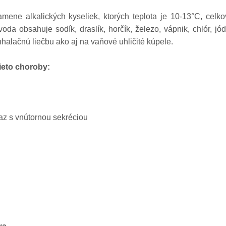
mene alkalických kyseliek, ktorých teplota je 10-13°C, celko
oda obsahuje sodík, draslík, horčík, železo, vápnik, chlór, jó
inhalačnú liečbu ako aj na vaňové uhličité kúpele.
ieto choroby:
iaz s vnútornou sekréciou