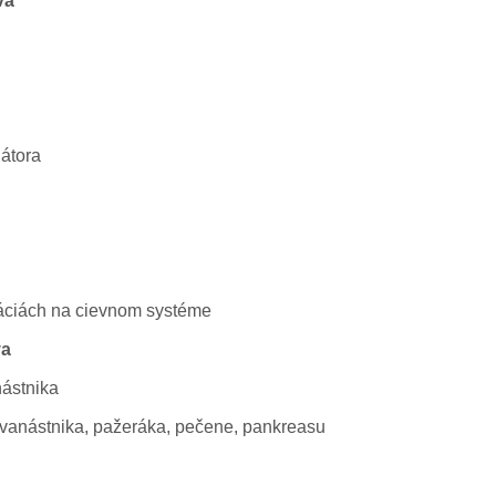
va
látora
ráciách na cievnom systéme
va
ástnika
dvanástnika, pažeráka, pečene, pankreasu