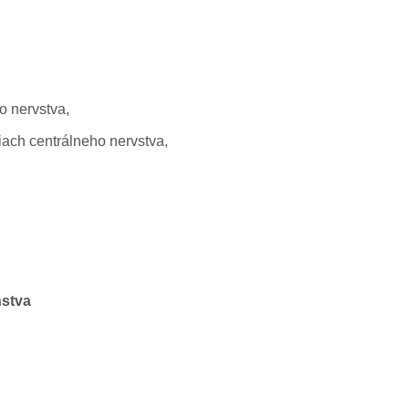
o nervstva,
iach centrálneho nervstva,
nstva