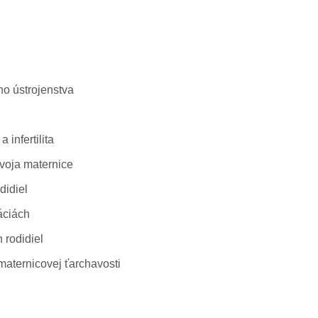
o ústrojenstva
 infertilita
ývoja maternice
didiel
áciách
 rodidiel
maternicovej ťarchavosti