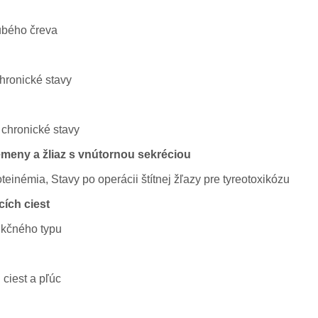
rubého čreva
chronické stavy
 chronické stavy
emeny a žliaz s vnútornou sekréciou
teinémia, Stavy po operácii štítnej žľazy pre tyreotoxikózu
ích ciest
ukčného typu
ciest a pľúc