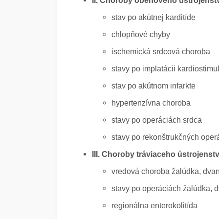
II. Choroby obehového ústrojenst
stav po akútnej karditíde
chlopňové chyby
ischemická srdcová choroba
stavy po implatácii kardiostimu
stav po akútnom infarkte
hypertenzívna choroba
stavy po operáciách srdca
stavy po rekonštrukčných ope
III. Choroby tráviaceho ústrojenst
vredová choroba žalúdka, dvan
stavy po operáciách žalúdka, 
regionálna enterokolitída