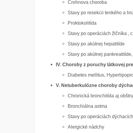
Crohnova choroba
Stavy po resekcii tenkého a h
Proktokolitída
Stavy po operáciách žlčníka , 
Stavy po akútnej hepatitíde
Stavy po akútnej pankreatitíde,
IV. Choroby z poruchy látkovej pr
Diabetes mellitus, Hyperlipopro
V. Netuberkulózne choroby dýchac
Chronická bronchitída aj obštr
Bronchiálna astma
Stavy po operáciách dýchacích 
Alergické nádchy