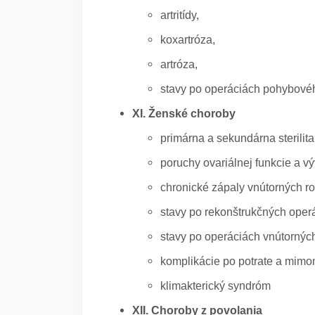
artritídy,
koxartróza,
artróza,
stavy po operáciách pohybovéh
XI. Ženské choroby
primárna a sekundárna sterilita a
poruchy ovariálnej funkcie a v
chronické zápaly vnútorných ro
stavy po rekonštrukčných oper
stavy po operáciách vnútorných
komplikácie po potrate a mimo
klimakterický syndróm
XII. Choroby z povolania