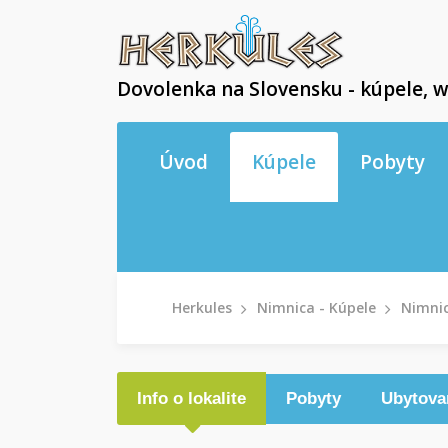
Dovolenka na Slovensku - kúpele, w
Úvod
Kúpele
Pobyty
Herkules
Nimnica - Kúpele
Nimnic
Info o lokalite
Pobyty
Ubytova