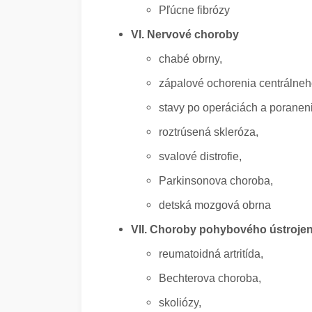
Pľúcne fibrózy
VI. Nervové choroby
chabé obrny,
zápalové ochorenia centrálneh
stavy po operáciách a poranen
roztrúsená skleróza,
svalové distrofie,
Parkinsonova choroba,
detská mozgová obrna
VII. Choroby pohybového ústroje
reumatoidná artritída,
Bechterova choroba,
skoliózy,