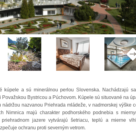
é kúpele a sú minerálnou perlou Slovenska. Nachádzajú sa
zi Považskou Bystricou a Púchovom. Kúpele sú situované na úp
 nádržou nazvanou Priehrada mládeže, v nadmorskej výške c
ch Nimnica majú charakter podhorského podnebia s mierny
priehradnom jazere vytvárajú šetriacu, teplú a mierne vlh
zpečuje ochranu proti severným vetrom.