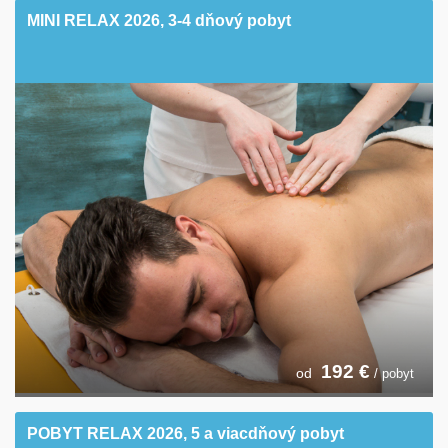
MINI RELAX 2026, 3-4 dňový pobyt
192
€
od
/ pobyt
POBYT RELAX 2026, 5 a viacdňový pobyt