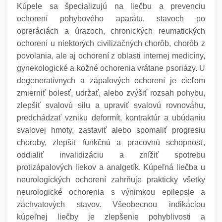
Kúpele sa špecializujú na liečbu a prevenciu
ochorení pohybového aparátu, stavoch po
opreráciách a úrazoch, chronických reumatických
ochorení u niektorých civilizačných chorôb, chorôb z
povolania, ale aj ochorení z oblasti internej medicíny,
gynekologické a kožné ochorenia vrátane psoriázy. U
degeneratívnych a zápalových ochorení je cieľom
zmierniť bolesť, udržať, alebo zvýšiť rozsah pohybu,
zlepšiť svalovú silu a upraviť svalovú rovnováhu,
predchádzať vzniku deformít, kontraktúr a ubúdaniu
svalovej hmoty, zastaviť alebo spomaliť progresiu
choroby, zlepšiť funkčnú a pracovnú schopnosť,
oddialiť invalidizáciu a znížiť spotrebu
protizápalových liekov a analgetík. Kúpeľná liečba u
neurologických ochorení zahrňuje prakticky všetky
neurologické ochorenia s výnimkou epilepsie a
záchvatových stavov. Všeobecnou indikáciou
kúpeľnej liečby je zlepšenie pohyblivosti a