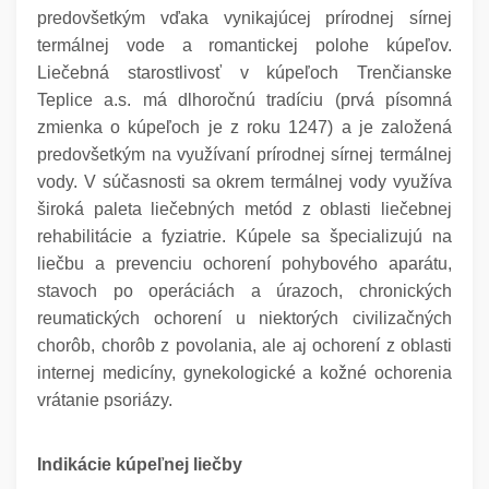
predovšetkým vďaka vynikajúcej prírodnej sírnej
termálnej vode a romantickej polohe kúpeľov.
Liečebná starostlivosť v kúpeľoch Trenčianske
Teplice a.s. má dlhoročnú tradíciu (prvá písomná
zmienka o kúpeľoch je z roku 1247) a je založená
predovšetkým na využívaní prírodnej sírnej termálnej
vody. V súčasnosti sa okrem termálnej vody využíva
široká paleta liečebných metód z oblasti liečebnej
rehabilitácie a fyziatrie. Kúpele sa špecializujú na
liečbu a prevenciu ochorení pohybového aparátu,
stavoch po operáciách a úrazoch, chronických
reumatických ochorení u niektorých civilizačných
chorôb, chorôb z povolania, ale aj ochorení z oblasti
internej medicíny, gynekologické a kožné ochorenia
vrátanie psoriázy.
Indikácie kúpeľnej liečby