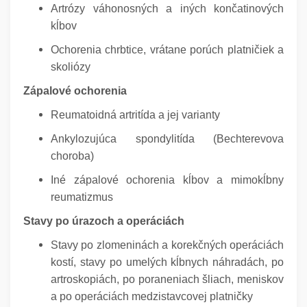
Artrózy váhonosných a iných končatinových
kĺbov
Ochorenia chrbtice, vrátane porúch platničiek a
skoliózy
Zápalové ochorenia
Reumatoidná artritída a jej varianty
Ankylozujúca spondylitída (Bechterevova
choroba)
Iné zápalové ochorenia kĺbov a mimokĺbny
reumatizmus
Stavy po úrazoch a operáciách
Stavy po zlomeninách a korekčných operáciách
kostí, stavy po umelých kĺbnych náhradách, po
artroskopiách, po poraneniach šliach, meniskov
a po operáciách medzistavcovej platničky