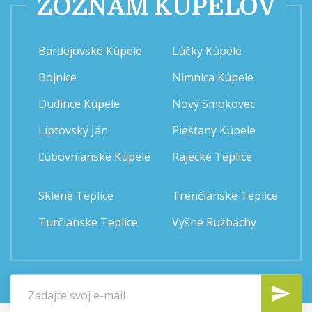
ZOZNAM KÚPEĽOV
Bardejovské Kúpele
Lúčky Kúpele
Bojnice
Nimnica Kúpele
Dudince Kúpele
Nový Smokovec
Liptovský Ján
Piešťany Kúpele
Ľubovnianske Kúpele
Rajecké Teplice
Sklené Teplice
Trenčianske Teplice
Turčianske Teplice
Vyšné Ružbachy