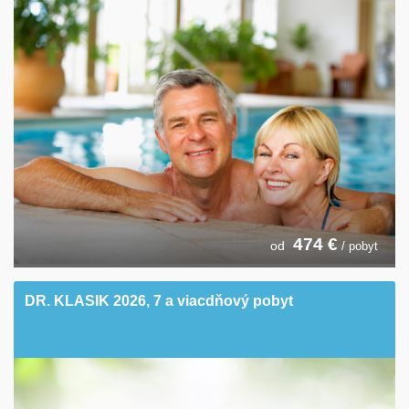
474
€
od
/ pobyt
DR. KLASIK 2026, 7 a viacdňový pobyt