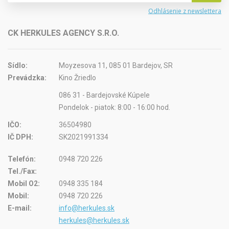
Odhlásenie z newslettera
CK HERKULES AGENCY S.R.O.
Sídlo:
Moyzesova 11, 085 01 Bardejov, SR
Prevádzka:
Kino Žriedlo
086 31 - Bardejovské Kúpele
Pondelok - piatok: 8:00 - 16:00 hod.
IČO:
36504980
IČ DPH:
SK2021991334
Telefón:
0948 720 226
Tel./Fax:
Mobil O2:
0948 335 184
Mobil:
0948 720 226
E-mail:
info@herkules.sk
herkules@herkules.sk