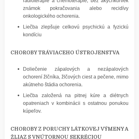
rádioterapie a chemoterapie, bez akýchkoľvek
známok pokračovania alebo recidívy
onkologického ochorenia.
Liečba zlepšuje celkovú psychickú a fyzickú
kondíciu
CHOROBY TRÁVIACEHO ÚSTROJENSTVA
Doliečenie zápalových a nezápalových
ochorení žlčníka, žlčových ciest a pečene, mimo
akútneho štádia ochorenia.
Liečba založená na pitnej kúre a diétnych
opatreniach v kombinácii s ostatnou ponukou
kúpeľov.
CHOROBY Z PORUCHY LÁTKOVEJ VÝMENY A
ŽLIAZ S VNÚTORNOU SEKRÉCIOU