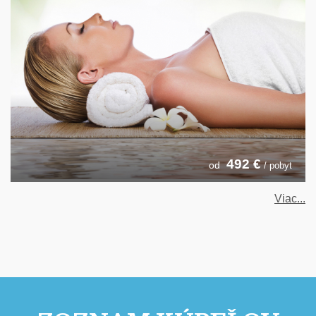
492
€
od
/ pobyt
Viac...