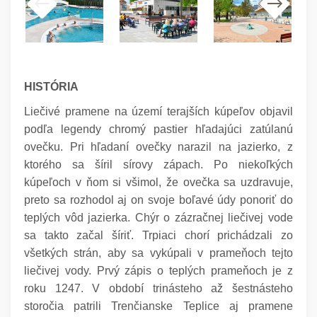
HISTÓRIA
Liečivé pramene na území terajších kúpeľov objavil
podľa legendy chromý pastier hľadajúci zatúlanú
ovečku. Pri hľadaní ovečky narazil na jazierko, z
ktorého sa šíril sírovy zápach. Po niekoľkých
kúpeľoch v ňom si všimol, že ovečka sa uzdravuje,
preto sa rozhodol aj on svoje boľavé údy ponoriť do
teplých vôd jazierka. Chýr o zázračnej liečivej vode
sa takto začal šíriť. Trpiaci chorí prichádzali zo
všetkých strán, aby sa vykúpali v prameňoch tejto
liečivej vody. Prvý zápis o teplých prameňoch je z
roku 1247. V období trinásteho až šestnásteho
storočia patrili Trenčianske Teplice aj pramene