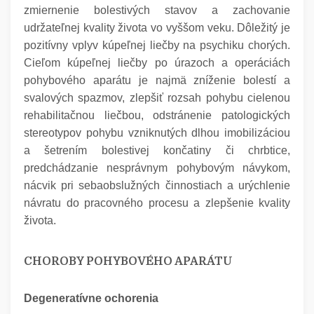
zmiernenie bolestivých stavov a zachovanie
udržateľnej kvality života vo vyššom veku. Dôležitý je
pozitívny vplyv kúpeľnej liečby na psychiku chorých.
Cieľom kúpeľnej liečby po úrazoch a operáciách
pohybového aparátu je najmä zníženie bolestí a
svalových spazmov, zlepšiť rozsah pohybu cielenou
rehabilitačnou liečbou, odstránenie patologických
stereotypov pohybu vzniknutých dlhou imobilizáciou
a šetrením bolestivej končatiny či chrbtice,
predchádzanie nesprávnym pohybovým návykom,
nácvik pri sebaobslužných činnostiach a urýchlenie
návratu do pracovného procesu a zlepšenie kvality
života.
CHOROBY POHYBOVÉHO APARÁTU
Degeneratívne ochorenia