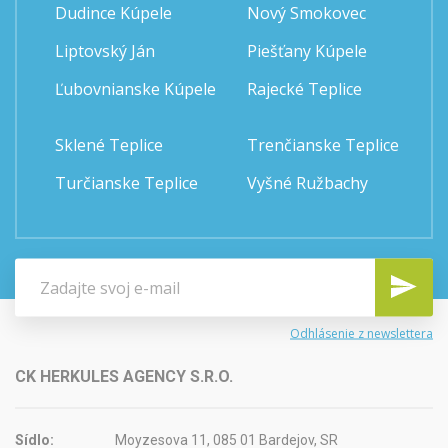
Dudince Kúpele
Nový Smokovec
Liptovský Ján
Piešťany Kúpele
Ľubovnianske Kúpele
Rajecké Teplice
Sklené Teplice
Trenčianske Teplice
Turčianske Teplice
Vyšné Ružbachy
Odhlásenie z newslettera
CK HERKULES AGENCY S.R.O.
Sídlo:
Moyzesova 11, 085 01 Bardejov, SR