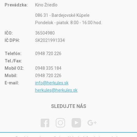
Prevádzka:
Kino Žriedlo
086 31 - Bardejovské Kúpele
Pondelok - piatok: 8:00 - 16:00 hod.
IČO:
36504980
IČ DPH:
SK2021991334
Telefón:
0948 720 226
Tel./Fax:
Mobil O2:
0948 335 184
Mobil:
0948 720 226
E-mail:
info@herkules.sk
herkules@herkules.sk
SLEDUJTE NÁS