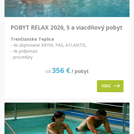
POBYT RELAX 2026, 5 a viacdňový pobyt
Trenčianske Teplice
- 4x ubytovanie KRYM, PAX, ATLANTIS,
- 4x polpenzia
- procedúry
356
€
/ pobyt
od
VIAC