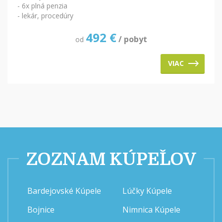
- 6x plná penzia
- lekár, procedúry
492
€
/ pobyt
od
VIAC
ZOZNAM KÚPEĽOV
Bardejovské Kúpele
Lúčky Kúpele
Bojnice
Nimnica Kúpele