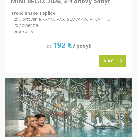
MINI RELAX 2026, 3-4 dňový pobyt
Trenčianske Teplice
- 2x ubytovanie KRYM, PAX, SLOVAKIA, ATLANTIS
- 2x polpenzia
- procedúry
192
€
/ pobyt
od
VIAC