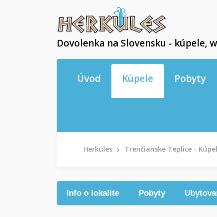
Dovolenka na Slovensku - kúpele, w
Úvod
Kúpele
Pobyty
Herkules
Trenčianske Teplice - Kúpe
Info o lokalite
Pobyty
Ubytova