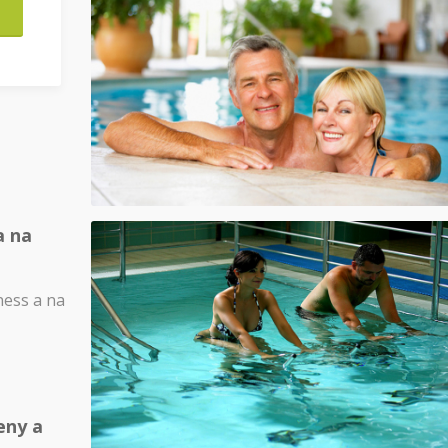
a na
ness a na
eny a