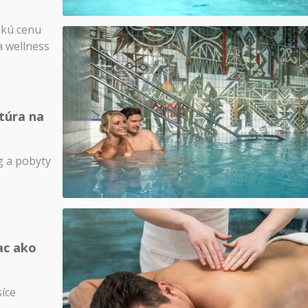
akú cenu
a wellness
túra na
 a pobyty
ac ako
síce