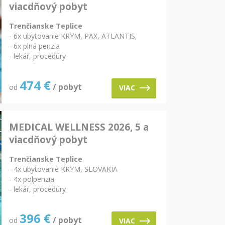
viacdňový pobyt
Trenčianske Teplice
- 6x ubytovanie KRYM, PAX, ATLANTIS,
- 6x plná penzia
- lekár, procedúry
474
€
/ pobyt
od
VIAC
MEDICAL WELLNESS 2026, 5 a
viacdňový pobyt
Trenčianske Teplice
- 4x ubytovanie KRYM, SLOVAKIA
- 4x polpenzia
- lekár, procedúry
396
€
/ pobyt
od
VIAC