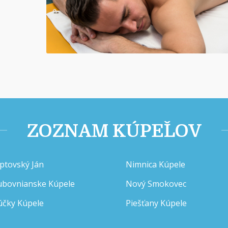
ZOZNAM KÚPEĽOV
iptovský Ján
Nimnica Kúpele
ubovnianske Kúpele
Nový Smokovec
účky Kúpele
Piešťany Kúpele