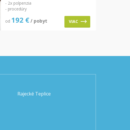
- 2x polpenzia
- procedúry
192
€
/ pobyt
od
VIAC
Rajecké Teplice