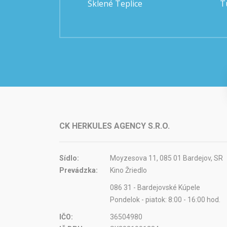
Sklené Teplice
T
CK HERKULES AGENCY S.R.O.
Sídlo:
Moyzesova 11, 085 01 Bardejov, SR
Prevádzka:
Kino Žriedlo
086 31 - Bardejovské Kúpele
Pondelok - piatok: 8:00 - 16:00 hod.
IČO:
36504980