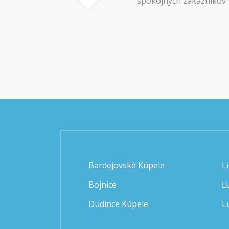
spokojných zákazníkov
Bardejovské Kúpele
L
Bojnice
Ľ
Dudince Kúpele
L