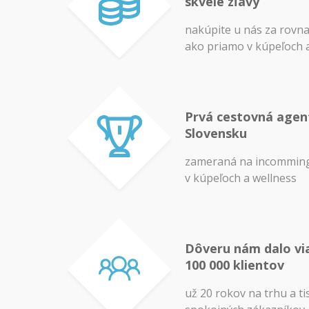
skvelé zľavy
nakúpite u nás za rovn
ako priamo v kúpeľoch 
Prvá cestovná agen
Slovensku
zameraná na incomming
v kúpeľoch a wellness
Dôveru nám dalo vi
100 000 klientov
už 20 rokov na trhu a ti