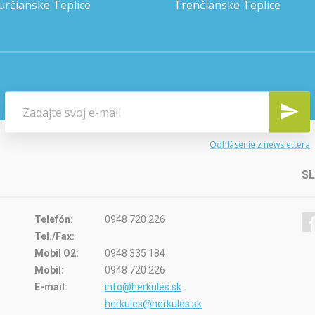
určianske Teplice
Trenčianske Teplice
Odhlásenie z newslettera
S
Telefón:
0948 720 226
Tel./Fax:
Mobil O2:
0948 335 184
Mobil:
0948 720 226
E-mail:
info@herkules.sk
herkules@herkules.sk