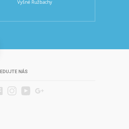
Vyšné Ružbachy
LEDUJTE NÁS